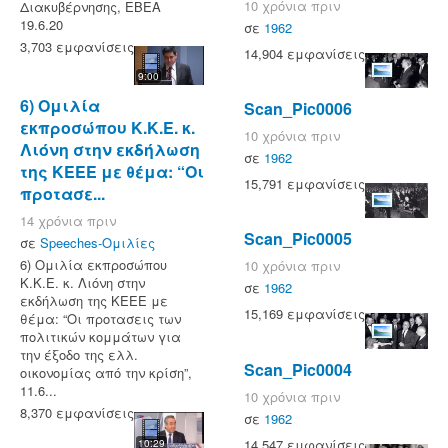
10 χρόνια πριν
Διακυβέρνησης, ΕΒΕΑ
19.6.20
σε
1962
3,703 εμφανίσεις
14,904 εμφανίσεις
9:00
6) Ομιλία
Scan_Pic0006
εκπροσώπου Κ.Κ.Ε. κ.
10 χρόνια πριν
Λιόνη στην εκδήλωση
σε
1962
της ΚΕΕΕ με θέμα: “Οι
15,791 εμφανίσεις
προτασε...
14 χρόνια πριν
Scan_Pic0005
σε
Speeches-Ομιλίες
6) Ομιλία εκπροσώπου
10 χρόνια πριν
Κ.Κ.Ε. κ. Λιόνη στην
σε
1962
εκδήλωση της ΚΕΕΕ με
15,169 εμφανίσεις
θέμα: “Οι προτασεις των
πολιτικών κομμάτων για
την έξοδο της ελλ.
Scan_Pic0004
οικονομίας από την κρίση”,
11.6...
10 χρόνια πριν
8,370 εμφανίσεις
σε
1962
14,547 εμφανίσεις
10:29