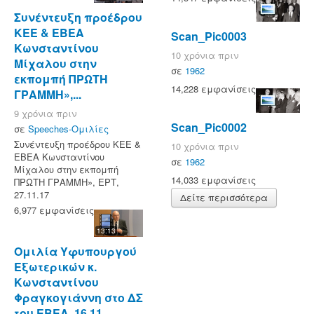
Συνέντευξη προέδρου
ΚΕΕ & ΕΒΕΑ
Scan_Pic0003
Κωνσταντίνου
10 χρόνια πριν
Μίχαλου στην
σε
1962
εκπομπή ΠΡΩΤΗ
14,228 εμφανίσεις
ΓΡΑΜΜΗ»,...
9 χρόνια πριν
Scan_Pic0002
σε
Speeches-Ομιλίες
Συνέντευξη προέδρου ΚΕΕ &
10 χρόνια πριν
ΕΒΕΑ Κωνσταντίνου
σε
1962
Μίχαλου στην εκπομπή
14,033 εμφανίσεις
ΠΡΩΤΗ ΓΡΑΜΜΗ», ΕΡΤ,
27.11.17
Δείτε περισσότερα
6,977 εμφανίσεις
13:13
Ομιλία Υφυπουργού
Εξωτερικών κ.
Κωνσταντίνου
Φραγκογιάννη στο ΔΣ
του ΕΒΕΑ, 16.11...