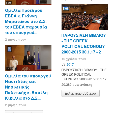
8:21
Ομιλία Προέδρου
ΕΒΕΑ κ. Γιάννη
Μπρατάκου στο Δ.Σ.
του ΕΒΕΑ παρουσία
του υπουργού...
ΠΑΡΟΥΣΙΑΣΗ ΒΙΒΛΙΟΥ
2 μήνες πριν
- ΤΗΕ GREEK
POLITICAL ECONOMY
2000-2015 30.1.17 - 2
10 χρόνια πριν
σε
2017
21:22
ΠΑΡΟΥΣΙΑΣΗ ΒΙΒΛΙΟΥ - ΤΗΕ
GREEK POLITICAL
Ομιλία του υπουργού
ECONOMY 2000-2015 30.1.17
Ναυτιλίας και
20,389 εμφανίσεις
Νησιωτικής
Πολιτικής κ. Βασίλη
Δείτε περισσότερα
Κικίλια στο Δ.Σ...
2 μήνες πριν