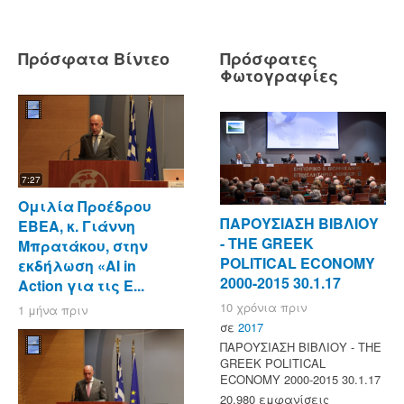
Πρόσφατα Βίντεο
Πρόσφατες
Φωτογραφίες
7:27
Ομιλία Προέδρου
ΠΑΡΟΥΣΙΑΣΗ ΒΙΒΛΙΟΥ
ΕΒΕΑ, κ. Γιάννη
- ΤΗΕ GREEK
Μπρατάκου, στην
POLITICAL ECONOMY
εκδήλωση «AI in
2000-2015 30.1.17
Action για τις Ε...
10 χρόνια πριν
1 μήνα πριν
σε
2017
ΠΑΡΟΥΣΙΑΣΗ ΒΙΒΛΙΟΥ - ΤΗΕ
GREEK POLITICAL
ECONOMY 2000-2015 30.1.17
20,980 εμφανίσεις