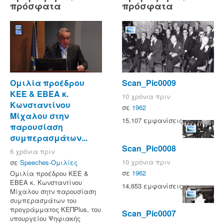
πρόσφατα
πρόσφατα
Ομιλία προέδρου
Scan_Pic0009
ΚΕΕ & ΕΒΕΑ κ.
10 χρόνια πριν
Κωνσταντίνου
σε
1962
Μίχαλου στην
15,107 εμφανίσεις
παρουσίαση
συμπερασμάτων...
Scan_Pic0008
6 χρόνια πριν
10 χρόνια πριν
σε
Speeches-Ομιλίες
σε
1962
Ομιλία προέδρου ΚΕΕ &
ΕΒΕΑ κ. Κωνσταντίνου
14,653 εμφανίσεις
Μίχαλου σητν παρουσίαση
συμπερασμάτων του
προγράμματος ΚΕΠPlus, του
Scan_Pic0007
υπουργείου Ψηφιακής