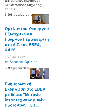
Επιχειρηματικότητας |
Κωνσταντίνος Μίχαλος",
10.11.21
5,598 εμφανίσεις
25:40
Ομιλία του Υπουργού
Εξωτερικών κ.
Γιώργου Γεραπετρίτη
στο Δ.Σ. του ΕΒΕΑ,
6.4.26
4 μήνες πριν
σε
Speeches-Ομιλίες
563 εμφανίσεις
7:24
Ενημερωτική
Εκδήλωση στο ΕΒΕΑ
με θέμα: "Μητρώο
Ιατροτεχνολογικών
Προϊόντων", 8.1...