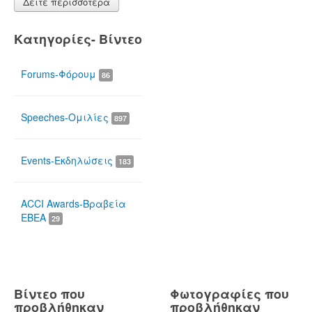
Δείτε περισσότερα
Κατηγορίες- Βίντεο
Forums-Φόρουμ
86
Speeches-Ομιλίες
897
Events-Εκδηλώσεις
183
ACCI Awards-Βραβεία
ΕΒΕΑ
29
Βίντεο που
Φωτογραφίες που
προβλήθηκαν
προβλήθηκαν