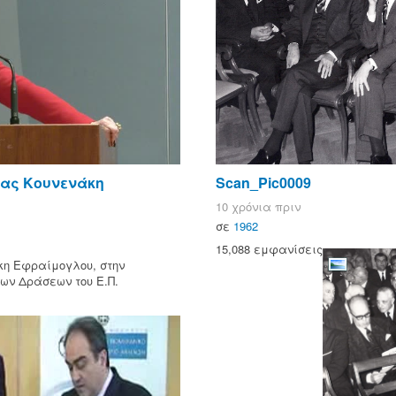
ίας Κουνενάκη
Scan_Pic0009
10 χρόνια πριν
σε
1962
15,088 εμφανίσεις
κη Εφραίμογλου, στην
ων Δράσεων του Ε.Π.