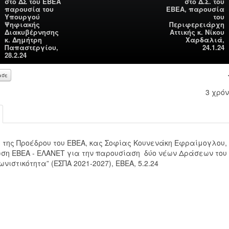
στο ΔΣ του ΕΒΕΑ
στο Δ.Σ. του
παρουσία του
ΕΒΕΑ, παρουσία
Υπουργού
του
Ψηφιακής
Περιφερειάρχη
Διακυβέρνησης
Αττικής κ. Νίκου
κ. Δημήτρη
Χαρδαλιά,
Παπαστεργίου,
24.1.24
28.2.24
ασε
3 χρόν
00:00
 της Προέδρου του ΕΒΕΑ, κας Σοφίας Κουνενάκη Εφραίμογλου,
ση ΕΒΕΑ - ΕΛΑΝΕΤ για την παρουσίαση δύο νέων Δράσεων του 
00:00
νιστικότητα” (ΕΣΠΑ 2021-2027), ΕΒΕΑ, 5.2.24
Use Up/Down Arrow keys to increase or decrease volume.