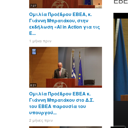
ΕΒΕΑ
7:27
Ομιλία Προέδρου ΕΒΕΑ, κ.
Γιάννη Μπρατάκου, στην
εκδήλωση «AI in Action για τις
Ε...
1 μήνα πριν
8:21
Ομιλία Προέδρου ΕΒΕΑ κ.
Γιάννη Μπρατάκου στο Δ.Σ.
του ΕΒΕΑ παρουσία του
υπουργού...
2 μήνες πριν