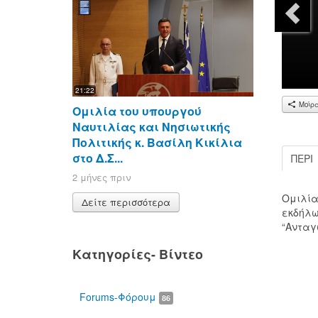
21:22
Μοίρ
Ομιλία του υπουργού
Ναυτιλίας και Νησιωτικής
Πολιτικής κ. Βασίλη Κικίλια
στο Δ.Σ...
ΠΕΡΊ
2 μήνες πριν
Ομιλία
Δείτε περισσότερα
00:00
εκδήλω
“Ανταγω
Κατηγορίες- Βίντεο
Forums-Φόρουμ
86