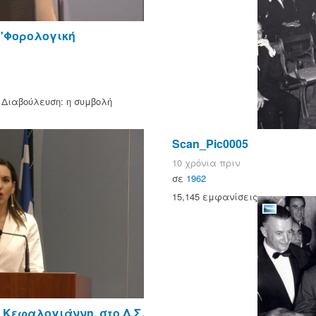
 "Φορολογική
 Διαβούλευση: η συμβολή
Scan_Pic0005
10 χρόνια πριν
σε
1962
15,145 εμφανίσεις
Κεφαλογιάννη, στο Δ.Σ.