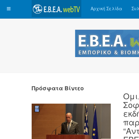
Αρχική Σελίδα
Συλ
Πρόσφατα Βίντεο
Ομι
Σοφ
εκδ
παρ
“Αν