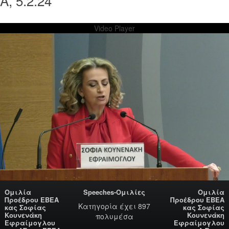
, 5.2.24
Video Player
Ομιλία
Speeches-Ομιλίες
Ομιλία
Προέδρου ΕΒΕΑ
Προέδρου ΕΒΕΑ
Κατηγορία
έχει 897
κας Σοφίας
κας Σοφίας
Κουνενάκη
Κουνενάκη
πολυμέσα
Εφραίμογλου
Εφραίμογλου