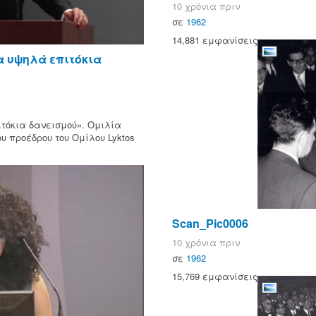
10 χρόνια πριν
σε
1962
14,881 εμφανίσεις
α υψηλά επιτόκια
ιτόκια δανεισμού». Ομιλία
υ προέδρου του Ομίλου Lyktos
Scan_Pic0006
10 χρόνια πριν
σε
1962
15,769 εμφανίσεις