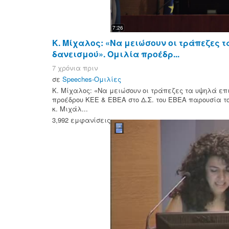
7:26
Κ. Μίχαλος: «Να μειώσουν οι τράπεζες τ
δανεισμού». Ομιλία προέδρ...
7 χρόνια πριν
σε
Speeches-Ομιλίες
Κ. Μίχαλος: «Να μειώσουν οι τράπεζες τα υψηλά επ
προέδρου ΚΕΕ & ΕΒΕΑ στο Δ.Σ. του ΕΒΕΑ παρουσία το
κ. Μιχάλ...
3,992 εμφανίσεις