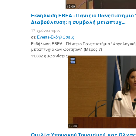
15:00
Εκδήλωση ΕΒΕΑ - Πάντειο Πανεπιστήμιο
Διαβούλευση: η συμβολή μεταπτυχ...
17 χρόνια πριν
σε
Events-Εκδηλώσεις
Εκδήλωση ΕΒΕΑ - Πάντειο Πανεπιστήμιο "Φορολογική
μεταπτυχιακών φοιτητών" (Μέρος 7)
11,382 εμφανίσεις
12:35
Ομιλία Υπουργού Τουρισμού, κας Όλγας 