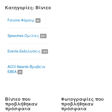
Κατηγορίες- Βίντεο
Forums-Φόρουμ
86
Speeches-Ομιλίες
897
Events-Εκδηλώσεις
183
ACCI Awards-Βραβεία
ΕΒΕΑ
29
Βίντεο που
Φωτογραφίες που
προβλήθηκαν
προβλήθηκαν
πρόσφατα
πρόσφατα