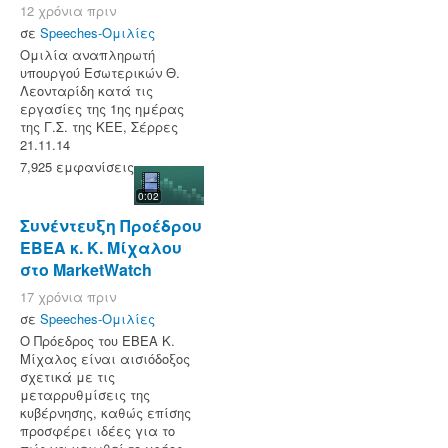
12 χρόνια πριν
σε
Speeches-Ομιλίες
Ομιλία αναπληρωτή
υπουργού Εσωτερικών Θ.
Λεονταρίδη κατά τις
εργασίες της 1ης ημέρας
της Γ.Σ. της ΚΕΕ, Σέρρες
21.11.14
7,925 εμφανίσεις
0:02
Συνέντευξη Προέδρου
ΕΒΕΑ κ. Κ. Μίχαλου
στο MarketWatch
17 χρόνια πριν
σε
Speeches-Ομιλίες
Ο Πρόεδρος του ΕΒΕΑ Κ.
Μίχαλος είναι αισιόδοξος
σχετικά με τις
μεταρρυθμίσεις της
κυβέρνησης, καθώς επίσης
προσφέρει ιδέες για το