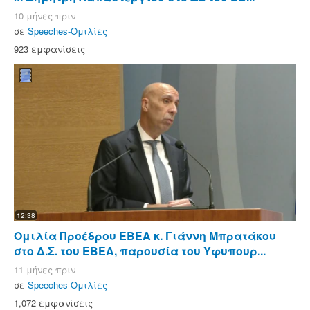
10 μήνες πριν
σε
Speeches-Ομιλίες
923 εμφανίσεις
12:38
Ομιλία Προέδρου ΕΒΕΑ κ. Γιάννη Μπρατάκου
στο Δ.Σ. του ΕΒΕΑ, παρουσία του Υφυπουρ...
11 μήνες πριν
σε
Speeches-Ομιλίες
1,072 εμφανίσεις