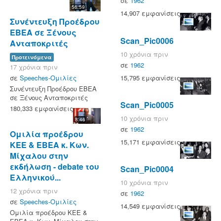
σε
1962
56:59
14,907 εμφανίσεις
Συνέντευξη Προέδρου
ΕΒΕΑ σε Ξένους
Scan_Pic0006
Ανταποκριτές
10 χρόνια πριν
Προτεινόμενα
σε
1962
17 χρόνια πριν
15,795 εμφανίσεις
σε
Speeches-Ομιλίες
Συνέντευξη Προέδρου ΕΒΕΑ
σε Ξένους Ανταποκριτές
Scan_Pic0005
180,333 εμφανίσεις
10 χρόνια πριν
8:46
σε
1962
Ομιλία προέδρου
15,171 εμφανίσεις
ΚΕΕ & ΕΒΕΑ κ. Κων.
Μίχαλου στην
εκδήλωση - debate του
Scan_Pic0004
Ελληνικού...
10 χρόνια πριν
12 χρόνια πριν
σε
1962
σε
Speeches-Ομιλίες
14,549 εμφανίσεις
Ομιλία προέδρου ΚΕΕ &