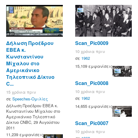
6:23
Δήλωση Προέδρου
Scan_Pic0009
ΕΒΕΑ κ.
10 χρόνια πριν
Κωνσταντίνου
σε
1962
Μίχαλου στο
15,109 εμφανίσεις
Αμερικάνικο
Τηλεοπτικό Δίκτυο
Scan_Pic0008
C...
10 χρόνια πριν
15 χρόνια πριν
σε
1962
σε
Speeches-Ομιλίες
Δήλωση Προέδρου ΕΒΕΑ κ.
14,655 εμφανίσεις
Κωνσταντίνου Μίχαλου στο
Αμερικάνικο Τηλεοπτικό
Δίκτυο CNBC, 29 Αυγούστου
Scan_Pic0007
2011
10 χρόνια πριν
11,239 εμφανίσεις