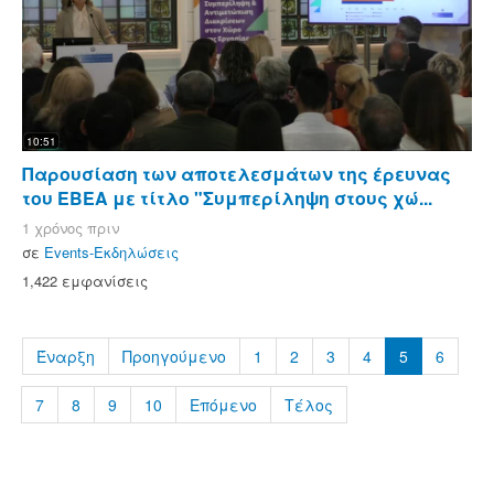
10:51
Παρουσίαση των αποτελεσμάτων της έρευνας
του ΕΒΕΑ με τίτλο "Συμπερίληψη στους χώ...
1 χρόνος πριν
σε
Events-Εκδηλώσεις
1,422 εμφανίσεις
Έναρξη
Προηγούμενο
1
2
3
4
5
6
7
8
9
10
Επόμενο
Τέλος