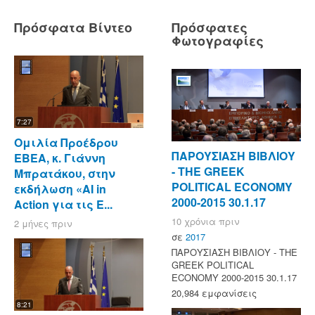
Πρόσφατα Βίντεο
Πρόσφατες
Φωτογραφίες
7:27
Ομιλία Προέδρου
ΠΑΡΟΥΣΙΑΣΗ ΒΙΒΛΙΟΥ
ΕΒΕΑ, κ. Γιάννη
- ΤΗΕ GREEK
Μπρατάκου, στην
POLITICAL ECONOMY
εκδήλωση «AI in
2000-2015 30.1.17
Action για τις Ε...
10 χρόνια πριν
2 μήνες πριν
σε
2017
ΠΑΡΟΥΣΙΑΣΗ ΒΙΒΛΙΟΥ - ΤΗΕ
GREEK POLITICAL
ECONOMY 2000-2015 30.1.17
20,984 εμφανίσεις
8:21