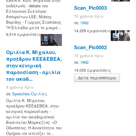
ΕΒΕΑ κ. Κων. Μίχαλου στην
εκδήλωση - debate του
Scan_Pic0003
Ελληνικού Συλλόγου
10 χρόνια πριν
Αποφοίτων LSE: Μάκης
Βορίδης - Γιώργος Σταθάκης
σε
1962
"Η Ελλάδα μετά το μνημό...
14,229 εμφανίσεις
9,514 εμφανίσεις
6:52
Scan_Pic0002
Ομιλία Κ. Μίχαλου,
10 χρόνια πριν
προέδρου ΚΕΕ&ΕΒΕΑ,
σε
1962
στην κεντρική
14,035 εμφανίσεις
παρουσίαση - ομιλία
Δείτε περισσότερα
του ακαδ...
9 χρόνια πριν
σε
Speeches-Ομιλίες
Ομιλία Κ. Μίχαλου,
προέδρου ΚΕΕ&ΕΒΕΑ, στην
κεντρική παρουσίαση -
ομιλία του ακαδημαϊκού
Βασιλείου Μαρκεζίνη: «Ο
Οδυσσέας: Η δυνατότητα του
Ομήρου να ατενίζει το...