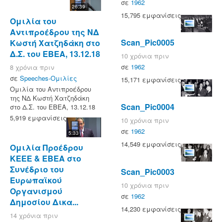
σε
1962
26:39
15,795 εμφανίσεις
Ομιλία του
Αντιπροέδρου της ΝΔ
Scan_Pic0005
Κωστή Χατζηδάκη στο
Δ.Σ. του ΕΒΕΑ, 13.12.18
10 χρόνια πριν
σε
1962
8 χρόνια πριν
σε
Speeches-Ομιλίες
15,171 εμφανίσεις
Ομιλία του Αντιπροέδρου
της ΝΔ Κωστή Χατζηδάκη
Scan_Pic0004
στο Δ.Σ. του ΕΒΕΑ, 13.12.18
5,919 εμφανίσεις
10 χρόνια πριν
σε
1962
5:33
14,549 εμφανίσεις
Ομιλία Προέδρου
ΚΕΕΕ & ΕΒΕΑ στο
Συνέδριο του
Scan_Pic0003
Ευρωπαϊκού
10 χρόνια πριν
Οργανισμού
σε
1962
Δημοσίου Δικα...
14,230 εμφανίσεις
14 χρόνια πριν