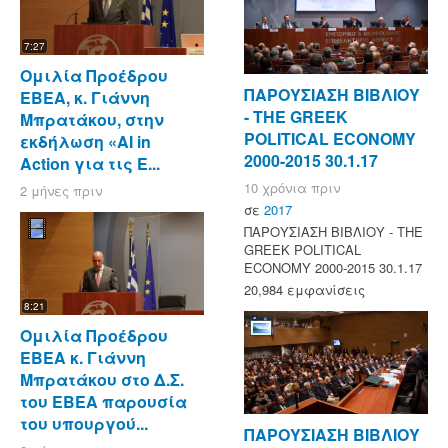
7:27
Ομιλία Προέδρου
ΠΑΡΟΥΣΙΑΣΗ ΒΙΒΛΙΟΥ
ΕΒΕΑ, κ. Γιάννη
- ΤΗΕ GREEK
Μπρατάκου, στην
POLITICAL ECONOMY
εκδήλωση «AI in
2000-2015 30.1.17
Action για τις Ε...
10 χρόνια πριν
2 μήνες πριν
σε
2017
ΠΑΡΟΥΣΙΑΣΗ ΒΙΒΛΙΟΥ - ΤΗΕ
GREEK POLITICAL
ECONOMY 2000-2015 30.1.17
20,984 εμφανίσεις
8:21
Ομιλία Προέδρου
ΕΒΕΑ κ. Γιάννη
Μπρατάκου στο Δ.Σ.
του ΕΒΕΑ παρουσία
του υπουργού...
ΠΑΡΟΥΣΙΑΣΗ ΒΙΒΛΙΟΥ