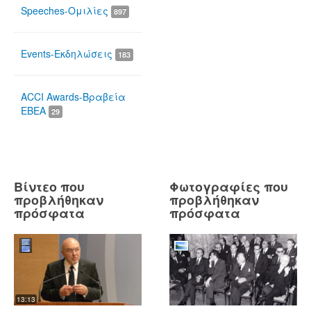
Speeches-Ομιλίες
897
Events-Εκδηλώσεις
183
ACCI Awards-Βραβεία
ΕΒΕΑ
29
Βίντεο που
Φωτογραφίες που
προβλήθηκαν
προβλήθηκαν
πρόσφατα
πρόσφατα
13:13