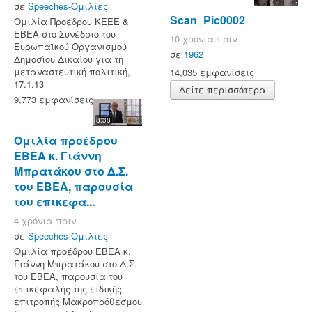
σε
Speeches-Ομιλίες
Scan_Pic0002
Ομιλία Προέδρου ΚΕΕΕ &
ΕΒΕΑ στο Συνέδριο του
10 χρόνια πριν
Ευρωπαϊκού Οργανισμού
σε
1962
Δημοσίου Δικαίου για τη
μεταναστευτική πολιτική,
14,035 εμφανίσεις
17.1.13
Δείτε περισσότερα
9,773 εμφανίσεις
8:38
Ομιλία προέδρου
ΕΒΕΑ κ. Γιάννη
Μπρατάκου στο Δ.Σ.
του ΕΒΕΑ, παρουσία
του επικεφα...
4 χρόνια πριν
σε
Speeches-Ομιλίες
Ομιλία προέδρου ΕΒΕΑ κ.
Γιάννη Μπρατάκου στο Δ.Σ.
του ΕΒΕΑ, παρουσία του
επικεφαλής της ειδικής
επιτροπής Μακροπρόθεσμου