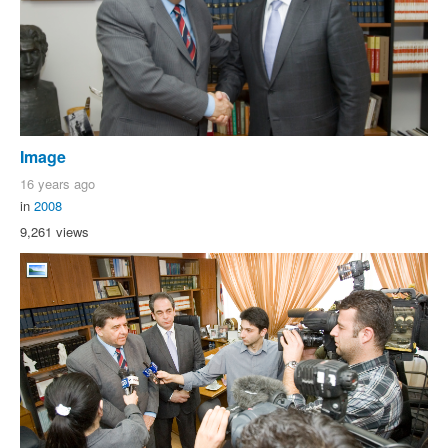
Image
16 years ago
in
2008
9,261 views