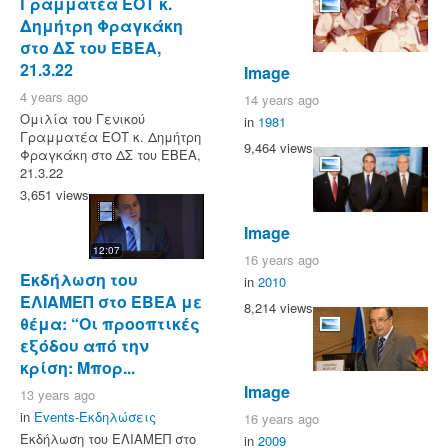
Γραμματέα ΕΟΤ κ.
Δημήτρη Φραγκάκη
στο ΔΣ του ΕΒΕΑ,
21.3.22
Image
4 years ago
14 years ago
Ομιλία του Γενικού
in
1981
Γραμματέα ΕΟΤ κ. Δημήτρη
9,464 views
Φραγκάκη στο ΔΣ του ΕΒΕΑ,
21.3.22
3,651 views
Image
12:07
16 years ago
Eκδήλωση του
in
2010
ΕΛΙΑΜΕΠ στο ΕΒΕΑ με
8,214 views
θέμα: “Οι προοπτικές
εξόδου από την
κρίση: Μπορ...
Image
13 years ago
in
Events-Εκδηλώσεις
16 years ago
Eκδήλωση του ΕΛΙΑΜΕΠ στο
in
2009