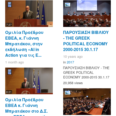
7:27
Ομιλία Προέδρου
ΠΑΡΟΥΣΙΑΣΗ ΒΙΒΛΙΟΥ
ΕΒΕΑ, κ. Γιάννη
- ΤΗΕ GREEK
Μπρατάκου, στην
POLITICAL ECONOMY
εκδήλωση «AI in
2000-2015 30.1.17
Action για τις Ε...
10 years ago
1 month ago
in
2017
ΠΑΡΟΥΣΙΑΣΗ ΒΙΒΛΙΟΥ - ΤΗΕ
GREEK POLITICAL
ECONOMY 2000-2015 30.1.17
20,958 views
8:21
Ομιλία Προέδρου
ΕΒΕΑ κ. Γιάννη
Μπρατάκου στο Δ.Σ.