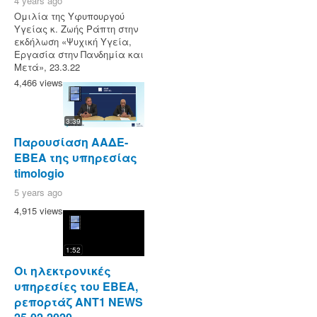
4 years ago
Ομιλία της Υφυπουργού
Υγείας κ. Ζωής Ράπτη στην
εκδήλωση «Ψυχική Υγεία,
Εργασία στην Πανδημία και
Μετά», 23.3.22
4,466 views
3:39
Παρουσίαση ΑΑΔΕ-
ΕΒΕΑ της υπηρεσίας
timologio
5 years ago
4,915 views
1:52
Οι ηλεκτρονικές
υπηρεσίες του ΕΒΕΑ,
ρεπορτάζ ANT1 NEWS