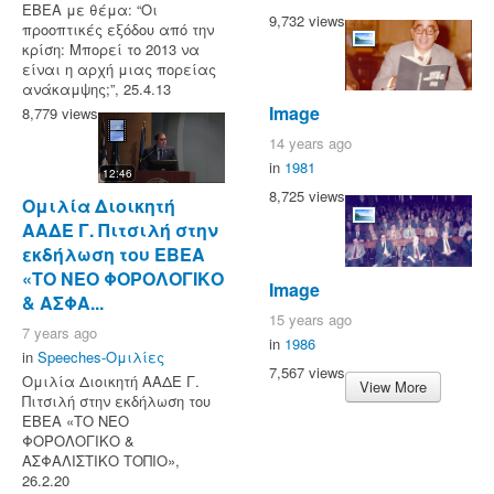
ΕΒΕΑ με θέμα: “Οι
9,732 views
προοπτικές εξόδου από την
κρίση: Μπορεί το 2013 να
είναι η αρχή μιας πορείας
ανάκαμψης;”, 25.4.13
Image
8,779 views
14 years ago
in
1981
12:46
8,725 views
Ομιλία Διοικητή
ΑΑΔΕ Γ. Πιτσιλή στην
εκδήλωση του ΕΒΕΑ
«ΤΟ ΝΕΟ ΦΟΡΟΛΟΓΙΚΟ
Image
& ΑΣΦΑ...
15 years ago
7 years ago
in
1986
in
Speeches-Ομιλίες
7,567 views
Ομιλία Διοικητή ΑΑΔΕ Γ.
View More
Πιτσιλή στην εκδήλωση του
ΕΒΕΑ «ΤΟ ΝΕΟ
ΦΟΡΟΛΟΓΙΚΟ &
ΑΣΦΑΛΙΣΤΙΚΟ ΤΟΠΙΟ»,
26.2.20