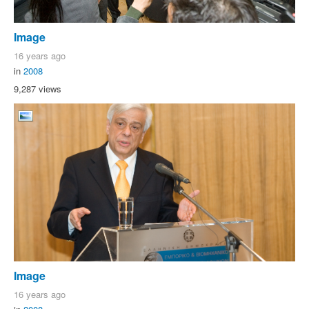
Image
16 years ago
in
2008
9,287 views
Image
16 years ago