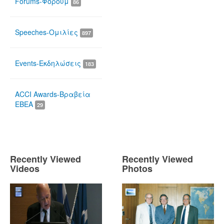
Forums-Φόρουμ
86
Speeches-Ομιλίες
897
Events-Εκδηλώσεις
183
ACCI Awards-Βραβεία
ΕΒΕΑ
29
Recently Viewed
Recently Viewed
Videos
Photos