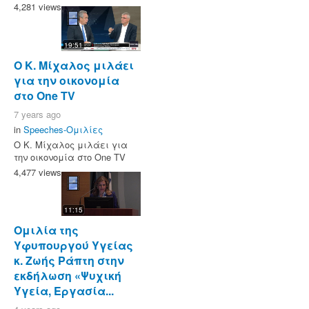
4,281 views
19:51
Ο Κ. Μίχαλος μιλάει
για την οικονομία
στο One TV
7 years ago
in
Speeches-Ομιλίες
Ο Κ. Μίχαλος μιλάει για
την οικονομία στο One TV
4,477 views
11:15
Ομιλία της
Υφυπουργού Υγείας
κ. Ζωής Ράπτη στην
εκδήλωση «Ψυχική
Υγεία, Εργασία...