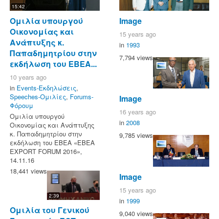
15:42
Ομιλία υπουργού
Image
Οικονομίας και
15 years ago
Ανάπτυξης κ.
in
1993
Παπαδημητρίου στην
7,794 views
εκδήλωση του ΕΒΕΑ...
10 years ago
in
Events-Εκδηλώσεις
,
Speeches-Ομιλίες
,
Forums-
Image
Φόρουμ
16 years ago
Ομιλία υπουργού
in
2008
Οικονομίας και Ανάπτυξης
κ. Παπαδημητρίου στην
9,785 views
εκδήλωση του ΕΒΕΑ «ΕΒΕΑ
EXPORT FORUM 2016»,
14.11.16
18,441 views
Image
15 years ago
2:39
in
1999
Ομιλία του Γενικού
9,040 views