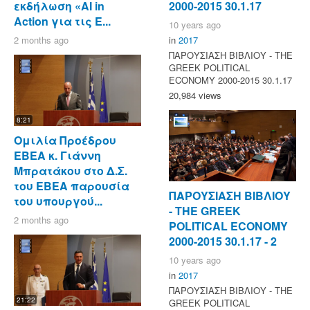
εκδήλωση «AI in
2000-2015 30.1.17
Action για τις Ε...
10 years ago
2 months ago
in
2017
ΠΑΡΟΥΣΙΑΣΗ ΒΙΒΛΙΟΥ - ΤΗΕ
GREEK POLITICAL
ECONOMY 2000-2015 30.1.17
20,984 views
8:21
Ομιλία Προέδρου
ΕΒΕΑ κ. Γιάννη
Μπρατάκου στο Δ.Σ.
του ΕΒΕΑ παρουσία
ΠΑΡΟΥΣΙΑΣΗ ΒΙΒΛΙΟΥ
του υπουργού...
- ΤΗΕ GREEK
2 months ago
POLITICAL ECONOMY
2000-2015 30.1.17 - 2
10 years ago
in
2017
ΠΑΡΟΥΣΙΑΣΗ ΒΙΒΛΙΟΥ - ΤΗΕ
21:22
GREEK POLITICAL