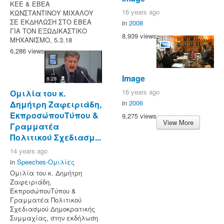
ΚΕΕ & ΕΒΕΑ
16 years ago
ΚΩΝΣΤΑΝΤΙΝΟΥ ΜΙΧΑΛΟΥ
ΣΕ ΕΚΔΗΛΩΣΗ ΣΤΟ ΕΒΕΑ
in
2008
ΓΙΑ ΤΟΝ ΕΞΩΔΙΚΑΣΤΙΚΟ
8,939 views
ΜΗΧΑΝΙΣΜΟ, 5.3.18
6,286 views
Image
8:28
16 years ago
Ομιλία του κ.
in
2006
Δημήτρη Ζαφειριάδη,
ΕκπροσώπουΤύπου &
9,275 views
View More
Γραμματέα
Πολιτικού Σχεδιασμ...
14 years ago
in
Speeches-Ομιλίες
Ομιλία του κ. Δημήτρη
Ζαφειριάδη,
ΕκπροσώπουΤύπου &
Γραμματέα Πολιτικού
Σχεδιασμού Δημοκρατικής
Συμμαχίας, στην εκδήλωση