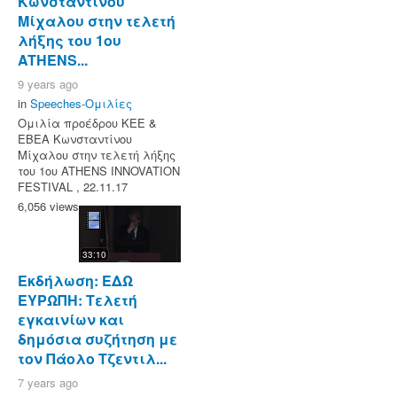
Κωνσταντίνου
Μίχαλου στην τελετή
λήξης του 1ου
ATHENS...
9 years ago
in
Speeches-Ομιλίες
Ομιλία προέδρου ΚΕΕ &
ΕΒΕΑ Κωνσταντίνου
Μίχαλου στην τελετή λήξης
του 1ου ATHENS INNOVATION
FESTIVAL , 22.11.17
6,056 views
33:10
Εκδήλωση: ΕΔΩ
ΕΥΡΩΠΗ: Τελετή
εγκαινίων και
δημόσια συζήτηση με
τον Πάολο Τζεντιλ...
7 years ago