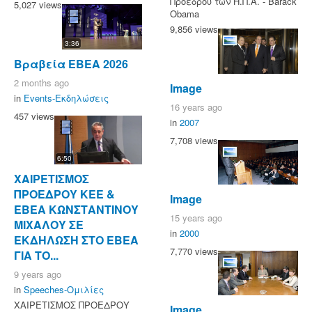
Προέδρου των Η.Π.Α. - Barack
5,027 views
Obama
9,856 views
3:36
Βραβεία ΕΒΕΑ 2026
2 months ago
Image
in
Events-Εκδηλώσεις
16 years ago
457 views
in
2007
7,708 views
6:50
ΧΑΙΡΕΤΙΣΜΟΣ
ΠΡΟΕΔΡΟΥ ΚΕΕ &
Image
ΕΒΕΑ ΚΩΝΣΤΑΝΤΙΝΟΥ
15 years ago
ΜΙΧΑΛΟΥ ΣΕ
in
2000
ΕΚΔΗΛΩΣΗ ΣΤΟ ΕΒΕΑ
7,770 views
ΓΙΑ ΤΟ...
9 years ago
in
Speeches-Ομιλίες
ΧΑΙΡΕΤΙΣΜΟΣ ΠΡΟΕΔΡΟΥ
Image