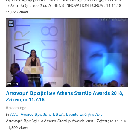
τελετή λήξης του 2 ου ATHENS INNOVATION FORUM, 14.11.18
15,826 views
2:15:53
Απονομή Βραβείων Athens StartUp Awards 2018,
Ζάππειο 11.7.18
8 years ago
in
ACCI Awards-Βραβεία ΕΒΕΑ
,
Events-Εκδηλώσεις
Απονομή Βραβείων Athens StartUp Awards 2018, Ζάππειο 11.7.18
11,899 views