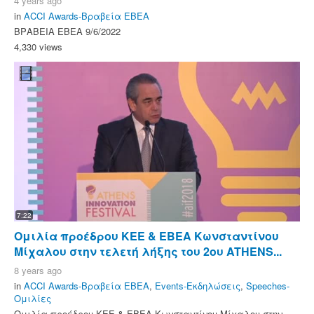
4 years ago
in
ACCI Awards-Βραβεία ΕΒΕΑ
ΒΡΑΒΕΙΑ ΕΒΕΑ 9/6/2022
4,330 views
7:22
Ομιλία προέδρου ΚΕΕ & ΕΒΕΑ Κωνσταντίνου
Μίχαλου στην τελετή λήξης του 2ου ATHENS...
8 years ago
in
ACCI Awards-Βραβεία ΕΒΕΑ
,
Events-Εκδηλώσεις
,
Speeches-
Ομιλίες
Ομιλία προέδρου ΚΕΕ & ΕΒΕΑ Κωνσταντίνου Μίχαλου στην