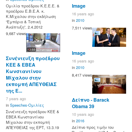
Image
Ομιλία προέδρου Κ.Ε.Ε.Ε. &
προέδρου Ε.Β.Ε.Α. κ.
16 years ago
Κ.Μίχαλου στην εκδήλωση
in
2010
“Εμπόριο & Τοπική
Ανάπτυξη”, 2.4.2012
7,511 views
9,687 views
12:55
Image
Συνέντευξη προέδρου
16 years ago
ΚΕΕ & ΕΒΕΑ
in
2010
Κωνσταντίνου
8,417 views
Μίχαλου στην
εκπομπή ΑΠΕΥΘΕΙΑΣ
της Ε...
7 years ago
Δείπνο - Barack
in
Speeches-Ομιλίες
Obama 39
Συνέντευξη προέδρου ΚΕΕ &
10 years ago
ΕΒΕΑ Κωνσταντίνου
in
2016
Μίχαλου στην εκπομπή
Δείπνο προς τιμήν του
ΑΠΕΥΘΕΙΑΣ της ΕΡΤ, 13.3.19