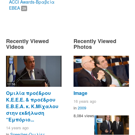
ACCI Awards-Βραβεία
ΕΒΕΑ
29
Recently Viewed
Recently Viewed
Videos
Photos
11:56
Ομιλία προέδρου
Image
Κ.Ε.Ε.Ε. & προέδρου
16 years ago
Ε.Β.Ε.Α. κ. Κ.Μίχαλου
in
2009
στην εκδήλωση
8,084 views
“Εμπόριο...
14 years ago
in
Speeches-Ομιλίες