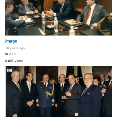
Image
16 years ago
in
2005
9,808 views