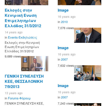
5:07
Εκλογές στην
Image
Κεντρική Ένωση
16 years ago
Επιμελητηρίων
in
2010
Ελλάδας 31/3/2012
7,076 views
14 years ago
in
Events-Εκδηλώσεις
Εκλογές στην Κεντρική
Ένωση Επιμελητηρίων
Image
Ελλάδας 31/3/2012
16 years ago
9,689 views
in
2007
7,632 views
20:39
ΓΕΝΙΚΗ ΣΥΝΕΛΕΥΣΗ
ΚΕΕ, ΘΕΣΣΑΛΟΝΙΚΗ
Image
7/9/2013
16 years ago
13 years ago
in
2007
in
Forums-Φόρουμ
7,243 views
ΓΕΝΙΚΗ ΣΥΝΕΛΕΥΣΗ ΚΕΕ,