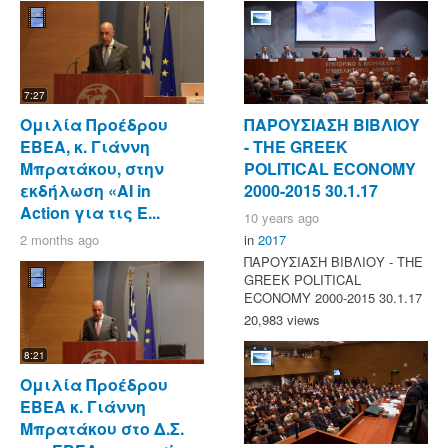
7:27
Ομιλία Προέδρου
ΠΑΡΟΥΣΙΑΣΗ ΒΙΒΛΙΟΥ
ΕΒΕΑ, κ. Γιάννη
- ΤΗΕ GREEK
Μπρατάκου, στην
POLITICAL ECONOMY
εκδήλωση «AI in
2000-2015 30.1.17
Action για τις Ε...
10 years ago
2 months ago
in
2017
ΠΑΡΟΥΣΙΑΣΗ ΒΙΒΛΙΟΥ - ΤΗΕ
GREEK POLITICAL
ECONOMY 2000-2015 30.1.17
20,983 views
8:21
Ομιλία Προέδρου
ΕΒΕΑ κ. Γιάννη
Μπρατάκου στο Δ.Σ.