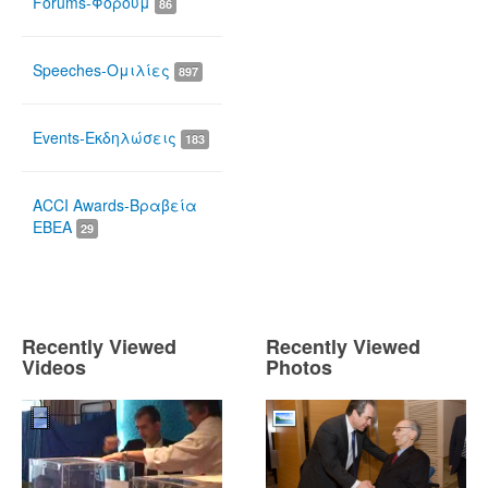
Forums-Φόρουμ
86
Speeches-Ομιλίες
897
Events-Εκδηλώσεις
183
ACCI Awards-Βραβεία
ΕΒΕΑ
29
Recently Viewed
Recently Viewed
Videos
Photos