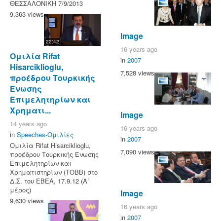
ΘΕΣΣΑΛΟΝΙΚΗ 7/9/2013
9,363 views
Image
22:42
16 years ago
Ομιλία Rifat
in
2007
Hisarciklioglu,
7,528 views
προέδρου Τουρκικής
Ένωσης
Επιμελητηρίων και
Χρηματι...
Image
14 years ago
16 years ago
in
Speeches-Ομιλίες
in
2007
Ομιλία Rifat Hisarciklioglu,
7,090 views
προέδρου Τουρκικής Ένωσης
Επιμελητηρίων και
Χρηματιστηρίων (ΤΟΒΒ) στο
Δ.Σ. του ΕΒΕΑ, 17.9.12 (Α΄
μέρος)
Image
9,630 views
16 years ago
in
2007