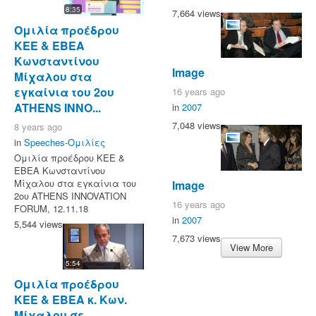
8:35
7,664 views
Ομιλία προέδρου
ΚΕΕ & ΕΒΕΑ
Κωνσταντίνου
Image
Μίχαλου στα
εγκαίνια του 2ου
16 years ago
ATHENS INNO...
in
2007
7,048 views
8 years ago
in
Speeches-Ομιλίες
Ομιλία προέδρου ΚΕΕ &
ΕΒΕΑ Κωνσταντίνου
Μίχαλου στα εγκαίνια του
Image
2ου ATHENS INNOVATION
16 years ago
FORUM, 12.11.18
in
2007
5,544 views
7,673 views
View More
5:54
Ομιλία προέδρου
ΚΕΕ & ΕΒΕΑ κ. Κων.
Μίχαλου σε