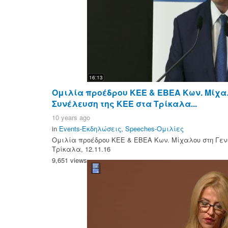
16:13
Ομιλία προέδρου ΚΕΕ & ΕΒΕΑ Κων. Μίχαλ
Συνέλευση της ΚΕΕ στα Τρίκαλα...
10 years ago
in
Events-Εκδηλώσεις
,
Speeches-Ομιλίες
Ομιλία προέδρου ΚΕΕ & ΕΒΕΑ Κων. Μίχαλου στη Γενι
Τρίκαλα, 12.11.16
9,651 views