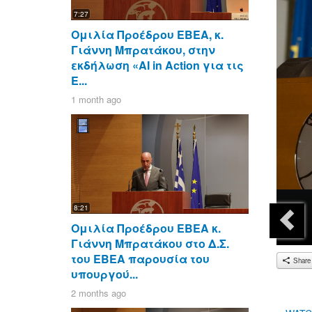
7:27
Ομιλία Προέδρου ΕΒΕΑ, κ.
Γιάννη Μπρατάκου, στην
εκδήλωση «AI in Action για τις
Ε...
1 month ago
8:21
Ομιλία Προέδρου ΕΒΕΑ κ.
Γιάννη Μπρατάκου στο Δ.Σ.
του ΕΒΕΑ παρουσία του
Share
υπουργού...
2 months ago