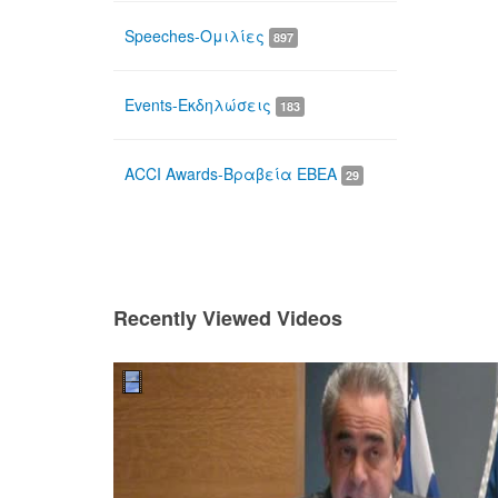
Speeches-Ομιλίες
897
Events-Εκδηλώσεις
183
ACCI Awards-Βραβεία ΕΒΕΑ
29
Recently Viewed Videos