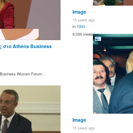
Image
15 years ago
in
1993
9,035 views
 στο Athens Business
Business Women Forum ,
Image
15 years ago