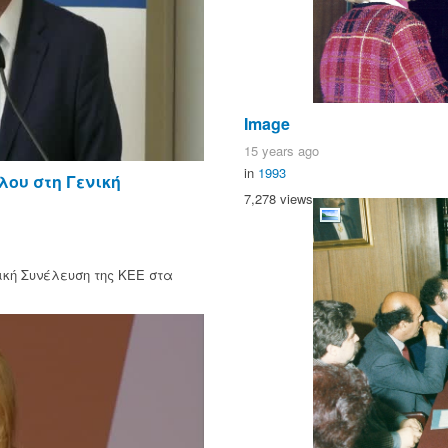
Image
15 years ago
in
1993
ου στη Γενική
7,278 views
κή Συνέλευση της ΚΕΕ στα