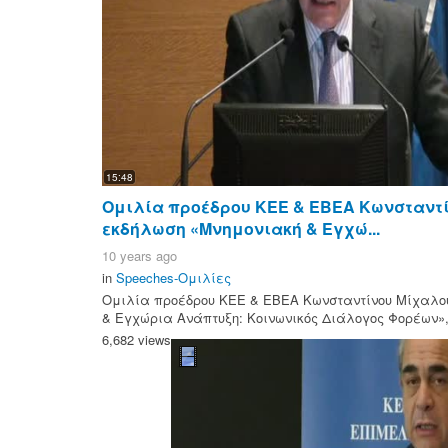
15:48
Ομιλία προέδρου ΚΕΕ & ΕΒΕΑ Κωνσταντ
εκδήλωση «Μνημονιακή & Εγχώ...
10 years ago
in
Speeches-Ομιλίες
Ομιλία προέδρου ΚΕΕ & ΕΒΕΑ Κωνσταντίνου Μίχαλο
& Εγχώρια Ανάπτυξη: Κοινωνικός Διάλογος Φορέων», 
6,682 views