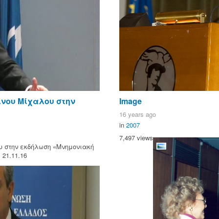
ίνου Μίχαλου στην
Image
16 years ago
in
2007
7,497 views
υ στην εκδήλωση «Μνημονιακή
21.11.16