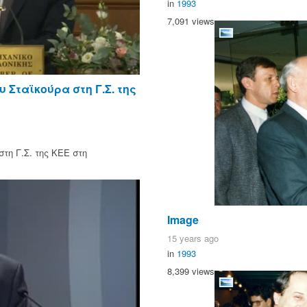
in
1993
7,091 views
 Σταϊκούρα στη Γ.Σ. της
τη Γ.Σ. της ΚΕΕ στη
Image
15 years ago
in
1993
8,399 views