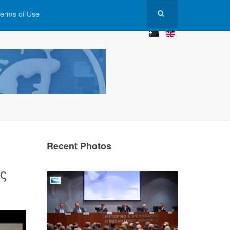
erms of Use
Recent Photos
ς