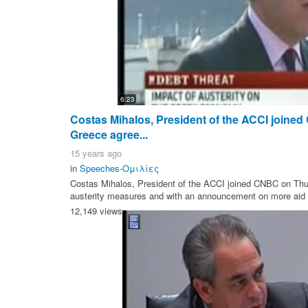
6:23
Costas Mihalos, President of the ACCI joine
Greece agree...
15 years ago
in
Speeches-Ομιλίες
Costas Mihalos, President of the ACCI joined CNBC on Thu
austerity measures and with an announcement on more aid f
12,149 views