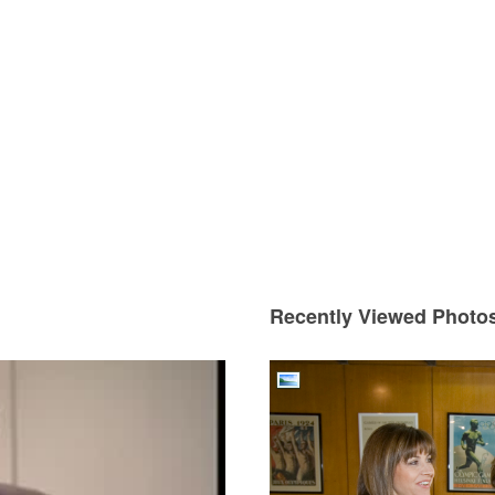
Use Up/Down Arrow keys to increase or decrease volume.
Recently Viewed Photo