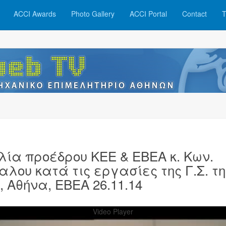
ACCI Awards
Photo Gallery
ACCI Portal
Contact
T
λία προέδρου ΚΕΕ & ΕΒΕΑ κ. Κων.
αλου κατά τις εργασίες της Γ.Σ. τη
, Αθήνα, ΕΒΕΑ 26.11.14
Video Player