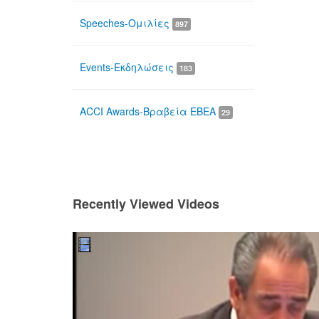
Speeches-Ομιλίες
897
Events-Εκδηλώσεις
183
ACCI Awards-Βραβεία ΕΒΕΑ
29
Recently Viewed Videos