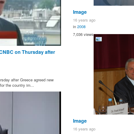
Image
16 years ago
in
2008
7,036 views
d CNBC on Thursday after
rsday after Greece agreed new
or the country im...
Image
16 years ago