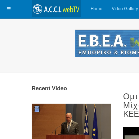
Home
Video Gallery
Recent Video
Ομι
Μίχ
ΚΕΕ