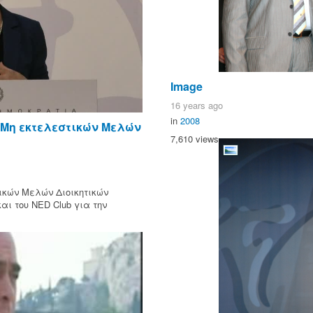
Image
16 years ago
in
2008
 Μη εκτελεστικών Μελών
7,610 views
ικών Μελών Διοικητικών
αι του NED Club για την