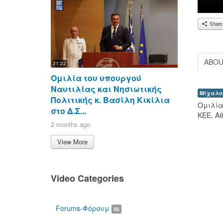
Share
ABO
21:22
Ομιλία του υπουργού
Ναυτιλίας και Νησιωτικής
Μίχαλο
Πολιτικής κ. Βασίλη Κικίλια
Ομιλία
στο Δ.Σ...
ΚΕΕ, Α
2 months ago
View More
Video Categories
00:00
Forums-Φόρουμ
86