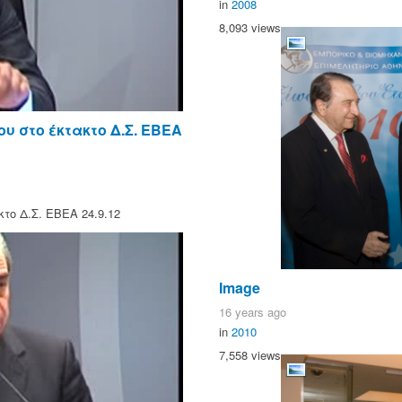
in
2008
8,093 views
υ στο έκτακτο Δ.Σ. ΕΒΕΑ
ο Δ.Σ. ΕΒΕΑ 24.9.12
Image
16 years ago
in
2010
7,558 views