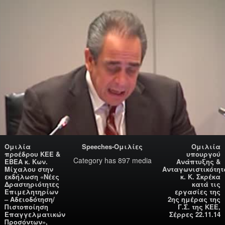
Ομιλία
Speeches-Ομιλίες
Ομιλιία
προέδρου ΚΕΕ &
υπουργού
Category
has 897 media
ΕΒΕΑ κ. Κων.
Ανάπτυξης &
Μίχαλου στην
Ανταγωνιστικότητ
εκδήλωση «Νέες
κ. Κ. Σκρέκα
Δραστηριότητες
κατά τις
Επιμελητηρίων
εργασίες της
– Αδειοδότηση/
2ης ημέρας της
Πιστοποίηση
Γ.Σ. της ΚΕΕ,
Επαγγελματικών
Σέρρες 22.11.14
Προσόντων»,