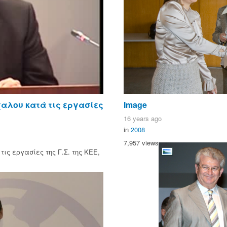
χαλου κατά τις εργασίες
Image
16 years ago
in
2008
7,957 views
ις εργασίες της Γ.Σ. της ΚΕΕ,