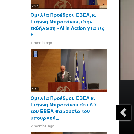
7:27
Ομιλία Προέδρου ΕΒΕΑ, κ.
Γιάννη Μπρατάκου, στην
εκδήλωση «AI in Action για τις
Ε...
1 month ago
8:21
Ομιλία Προέδρου ΕΒΕΑ κ.
Γιάννη Μπρατάκου στο Δ.Σ.
του ΕΒΕΑ παρουσία του
υπουργού...
2 months ago