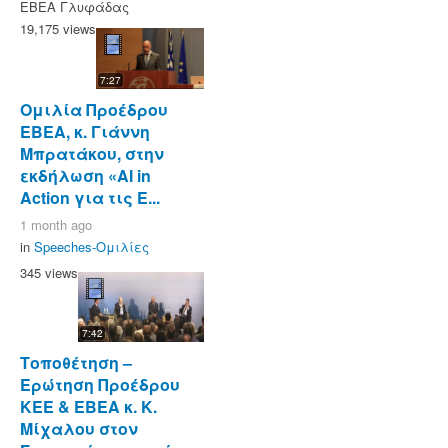
ΕΒΕΑ Γλυφάδας
19,175 views
7:27
Ομιλία Προέδρου
ΕΒΕΑ, κ. Γιάννη
Μπρατάκου, στην
εκδήλωση «AI in
Action για τις Ε...
1 month ago
in
Speeches-Ομιλίες
345 views
7:42
Τοποθέτηση –
Ερώτηση Προέδρου
ΚΕΕ & ΕΒΕΑ κ. K.
Μίχαλου στον