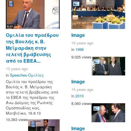
9:40
Ομιλία του προέδρου
Image
της Βουλής κ. Β.
15 years ago
Μεϊμαράκη στην
in
1996
τελετή βράβευσης
9,025 views
από το ΕΒΕΑ...
13 years ago
in
Speeches-Ομιλίες
Image
Ομιλία του προέδρου της
Βουλής κ. Β. Μεϊμαράκη
15 years ago
στην τελετή βράβευσης από
in
2010
το ΕΒΕΑ της προέδρου της
Άνω Δούμας της Ρωσικής
8,060 views
Ομοσπονδίας κας.
Ματβιένκο, 16.9.13
10,363 views
Image