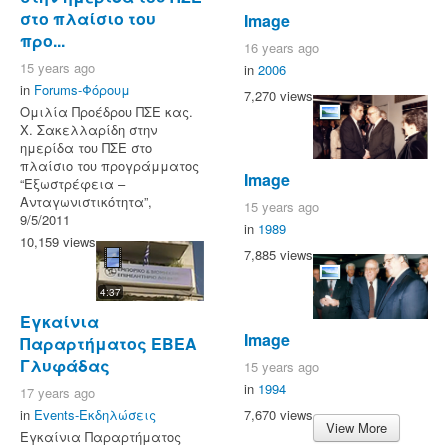
στο πλαίσιο του
Image
προ...
16 years ago
15 years ago
in
2006
in
Forums-Φόρουμ
7,270 views
Ομιλία Προέδρου ΠΣΕ κας.
Χ. Σακελλαρίδη στην
ημερίδα του ΠΣΕ στο
πλαίσιο του προγράμματος
Image
“Εξωστρέφεια –
Ανταγωνιστικότητα”,
15 years ago
9/5/2011
in
1989
10,159 views
7,885 views
4:37
Εγκαίνια
Image
Παραρτήματος ΕΒΕΑ
Γλυφάδας
15 years ago
in
1994
17 years ago
7,670 views
in
Events-Εκδηλώσεις
View More
Εγκαίνια Παραρτήματος