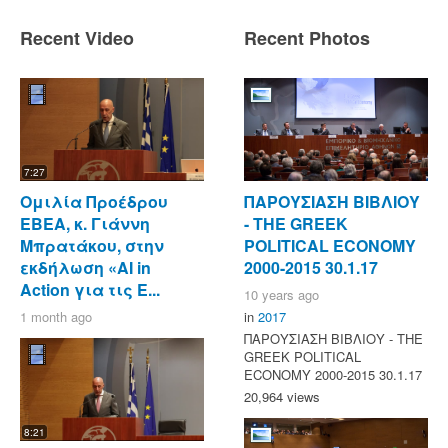
Recent Video
Recent Photos
7:27
Ομιλία Προέδρου
ΠΑΡΟΥΣΙΑΣΗ ΒΙΒΛΙΟΥ
ΕΒΕΑ, κ. Γιάννη
- ΤΗΕ GREEK
Μπρατάκου, στην
POLITICAL ECONOMY
εκδήλωση «AI in
2000-2015 30.1.17
Action για τις Ε...
10 years ago
1 month ago
in
2017
ΠΑΡΟΥΣΙΑΣΗ ΒΙΒΛΙΟΥ - ΤΗΕ
GREEK POLITICAL
ECONOMY 2000-2015 30.1.17
20,964 views
8:21