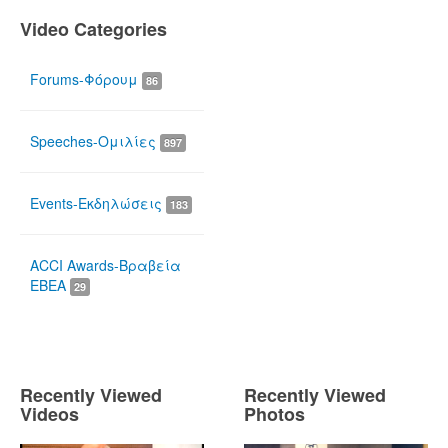
Video Categories
Forums-Φόρουμ
86
Speeches-Ομιλίες
897
Events-Εκδηλώσεις
183
ACCI Awards-Βραβεία
ΕΒΕΑ
29
Recently Viewed
Recently Viewed
Videos
Photos