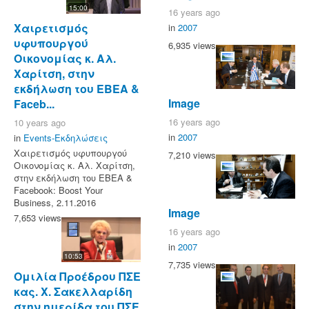
15:00
16 years ago
Χαιρετισμός
in
2007
υφυπουργού
6,935 views
Οικονομίας κ. Αλ.
Χαρίτση, στην
εκδήλωση του ΕΒΕΑ &
Image
Faceb...
16 years ago
10 years ago
in
2007
in
Events-Εκδηλώσεις
Χαιρετισμός υφυπουργού
7,210 views
Οικονομίας κ. Αλ. Χαρίτση,
στην εκδήλωση του ΕΒΕΑ &
Facebook: Boost Your
Business, 2.11.2016
Image
7,653 views
16 years ago
in
2007
10:53
7,735 views
Ομιλία Προέδρου ΠΣΕ
κας. Χ. Σακελλαρίδη
στην ημερίδα του ΠΣΕ