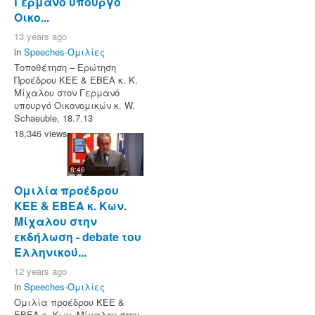
Γερμανό υπουργό
Οικο...
13 years ago
in
Speeches-Ομιλίες
Τοποθέτηση – Ερώτηση
Προέδρου ΚΕΕ & ΕΒΕΑ κ. K.
Μίχαλου στον Γερμανό
υπουργό Οικονομικών κ. W.
Schaeuble, 18.7.13
18,346 views
8:46
Ομιλία προέδρου
ΚΕΕ & ΕΒΕΑ κ. Κων.
Μίχαλου στην
εκδήλωση - debate του
Ελληνικού...
12 years ago
in
Speeches-Ομιλίες
Ομιλία προέδρου ΚΕΕ &
ΕΒΕΑ κ. Κων. Μίχαλου στην