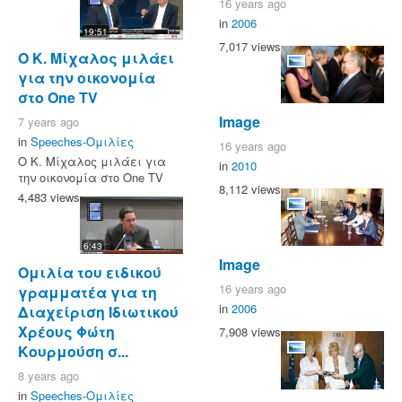
16 years ago
in
2006
19:51
7,017 views
Ο Κ. Μίχαλος μιλάει
για την οικονομία
στο One TV
Image
7 years ago
in
Speeches-Ομιλίες
16 years ago
Ο Κ. Μίχαλος μιλάει για
in
2010
την οικονομία στο One TV
8,112 views
4,483 views
6:43
Image
Ομιλία του ειδικού
16 years ago
γραμματέα για τη
in
2006
Διαχείριση Ιδιωτικού
Χρέους Φώτη
7,908 views
Κουρμούση σ...
8 years ago
in
Speeches-Ομιλίες