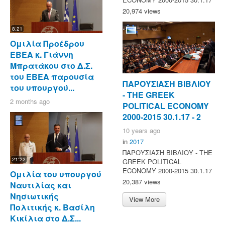
20,974 views
8:21
Ομιλία Προέδρου
ΕΒΕΑ κ. Γιάννη
Μπρατάκου στο Δ.Σ.
του ΕΒΕΑ παρουσία
ΠΑΡΟΥΣΙΑΣΗ ΒΙΒΛΙΟΥ
του υπουργού...
- ΤΗΕ GREEK
2 months ago
POLITICAL ECONOMY
2000-2015 30.1.17 - 2
10 years ago
in
2017
ΠΑΡΟΥΣΙΑΣΗ ΒΙΒΛΙΟΥ - ΤΗΕ
21:22
GREEK POLITICAL
ECONOMY 2000-2015 30.1.17
Ομιλία του υπουργού
20,387 views
Ναυτιλίας και
Νησιωτικής
View More
Πολιτικής κ. Βασίλη
Κικίλια στο Δ.Σ...