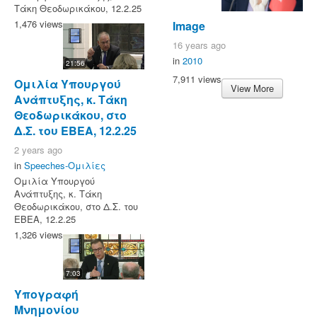
Τάκη Θεοδωρικάκου, 12.2.25
1,476 views
Image
16 years ago
in
2010
21:56
7,911 views
Ομιλία Υπουργού
View More
Ανάπτυξης, κ. Τάκη
Θεοδωρικάκου, στο
Δ.Σ. του ΕΒΕΑ, 12.2.25
2 years ago
in
Speeches-Ομιλίες
Ομιλία Υπουργού
Ανάπτυξης, κ. Τάκη
Θεοδωρικάκου, στο Δ.Σ. του
ΕΒΕΑ, 12.2.25
1,326 views
7:03
Υπογραφή
Μνημονίου