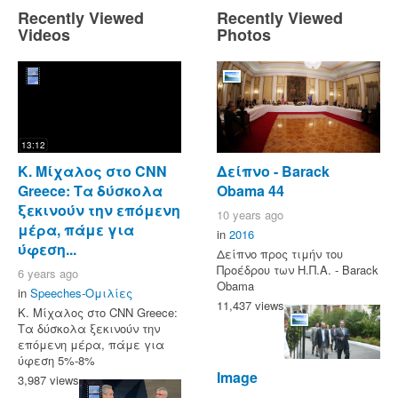
Recently Viewed
Recently Viewed
Videos
Photos
13:12
Κ. Μίχαλος στο CNN
Δείπνο - Barack
Greece: Τα δύσκολα
Obama 44
ξεκινούν την επόμενη
10 years ago
μέρα, πάμε για
in
2016
ύφεση...
Δείπνο προς τιμήν του
Προέδρου των Η.Π.Α. - Barack
6 years ago
Obama
in
Speeches-Ομιλίες
11,437 views
Κ. Μίχαλος στο CNN Greece:
Τα δύσκολα ξεκινούν την
επόμενη μέρα, πάμε για
ύφεση 5%-8%
Image
3,987 views