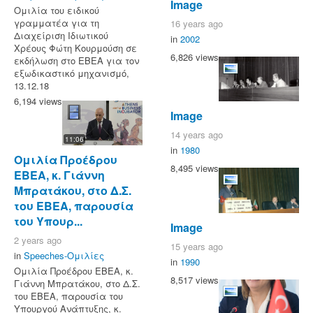
Image
Ομιλία του ειδικού
γραμματέα για τη
16 years ago
Διαχείριση Ιδιωτικού
in
2002
Χρέους Φώτη Κουρμούση σε
6,826 views
εκδήλωση στο ΕΒΕΑ για τον
εξωδικαστικό μηχανισμό,
13.12.18
6,194 views
Image
14 years ago
11:06
in
1980
Ομιλία Προέδρου
8,495 views
ΕΒΕΑ, κ. Γιάννη
Μπρατάκου, στο Δ.Σ.
του ΕΒΕΑ, παρουσία
του Υπουρ...
Image
2 years ago
15 years ago
in
Speeches-Ομιλίες
in
1990
Ομιλία Προέδρου ΕΒΕΑ, κ.
8,517 views
Γιάννη Μπρατάκου, στο Δ.Σ.
του ΕΒΕΑ, παρουσία του
Υπουργού Ανάπτυξης, κ.