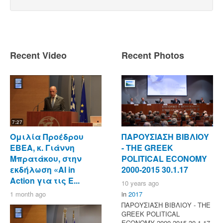
Recent Video
Recent Photos
7:27
Ομιλία Προέδρου
ΠΑΡΟΥΣΙΑΣΗ ΒΙΒΛΙΟΥ
ΕΒΕΑ, κ. Γιάννη
- ΤΗΕ GREEK
Μπρατάκου, στην
POLITICAL ECONOMY
εκδήλωση «AI in
2000-2015 30.1.17
Action για τις Ε...
10 years ago
1 month ago
in
2017
ΠΑΡΟΥΣΙΑΣΗ ΒΙΒΛΙΟΥ - ΤΗΕ
GREEK POLITICAL
ECONOMY 2000-2015 30.1.17