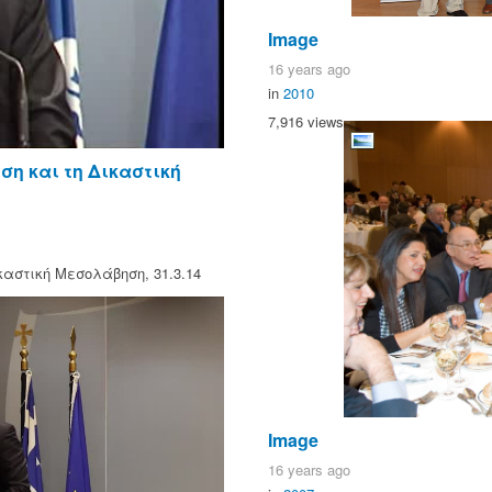
Image
16 years ago
in
2010
7,916 views
η και τη Δικαστική
αστική Μεσολάβηση, 31.3.14
Image
16 years ago