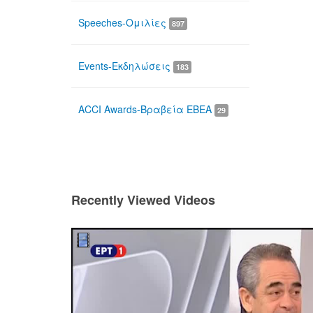
Speeches-Ομιλίες
897
Events-Εκδηλώσεις
183
ACCI Awards-Βραβεία ΕΒΕΑ
29
Recently Viewed Videos