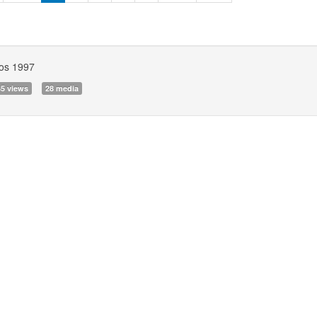
os 1997
35 views
28 media