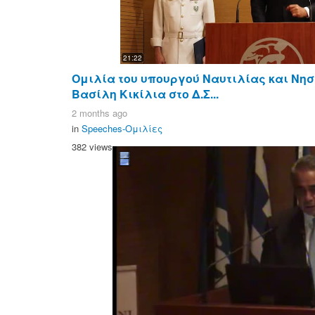
21:22
Ομιλία του υπουργού Ναυτιλίας και Νησι
Βασίλη Κικίλια στο Δ.Σ...
2 months ago
in
Speeches-Ομιλίες
382 views