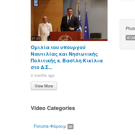
Phot
87,9
21:22
Ομιλία του υπουργού
Ναυτιλίας και Νησιωτικής
Πολιτικής κ. Βασίλη Κικίλια
στο Δ.Σ...
2 months ago
View More
Video Categories
Forums-Φόρουμ
86