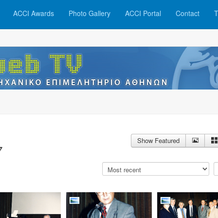
ACCI Awards
Photo Gallery
ACCI Portal
Contact
T
Show Featured
7