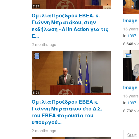
7:27
Ομιλία Προέδρου ΕΒΕΑ, κ.
Image
Γιάννη Μπρατάκου, στην
εκδήλωση «AI in Action για τις
15 years
Ε...
in
1997
8,646 vi
2 months ago
Image
8:21
15 years
Ομιλία Προέδρου ΕΒΕΑ κ.
in
1997
Γιάννη Μπρατάκου στο Δ.Σ.
8,792 vi
του ΕΒΕΑ παρουσία του
υπουργού...
2 months ago
Start