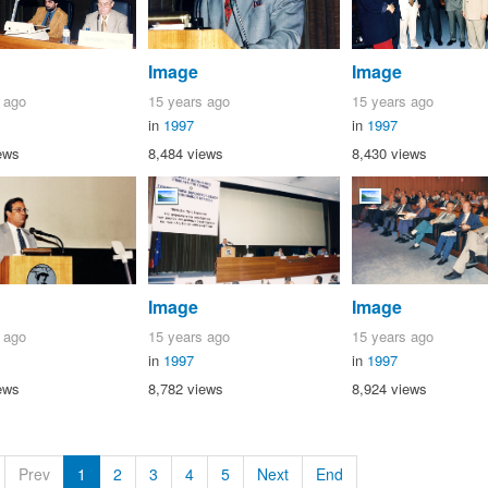
Image
Image
 ago
15 years ago
15 years ago
in
1997
in
1997
ews
8,484 views
8,430 views
Image
Image
 ago
15 years ago
15 years ago
in
1997
in
1997
ews
8,782 views
8,924 views
Prev
1
2
3
4
5
Next
End