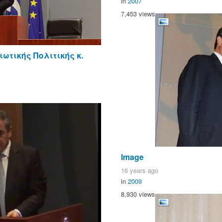
in
2007
7,453 views
ωτικής Πολιτικής κ.
Image
16 years ago
in
2009
8,930 views