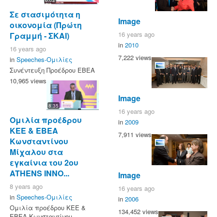
0:02
Σε στασιμότητα η
Image
οικονομία (Πρώτη
16 years ago
Γραμμή - ΣΚΑΙ)
in
2010
16 years ago
7,222 views
in
Speeches-Ομιλίες
Συνέντευξη Προέδρου ΕΒΕΑ
10,965 views
Image
8:35
16 years ago
Ομιλία προέδρου
in
2009
ΚΕΕ & ΕΒΕΑ
7,911 views
Κωνσταντίνου
Μίχαλου στα
εγκαίνια του 2ου
ATHENS INNO...
Image
8 years ago
16 years ago
in
Speeches-Ομιλίες
in
2006
Ομιλία προέδρου ΚΕΕ &
134,452 views
ΕΒΕΑ Κωνσταντίνου