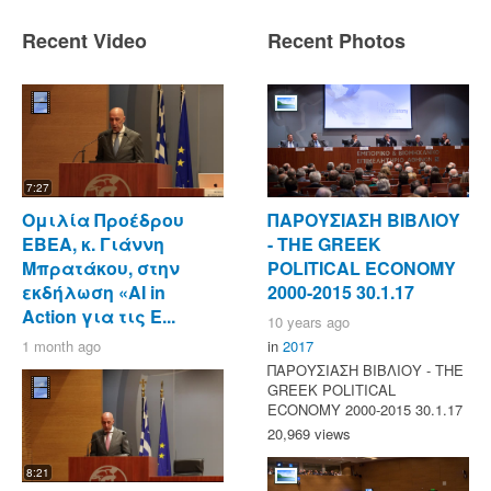
Recent Video
Recent Photos
7:27
Ομιλία Προέδρου
ΠΑΡΟΥΣΙΑΣΗ ΒΙΒΛΙΟΥ
ΕΒΕΑ, κ. Γιάννη
- ΤΗΕ GREEK
Μπρατάκου, στην
POLITICAL ECONOMY
εκδήλωση «AI in
2000-2015 30.1.17
Action για τις Ε...
10 years ago
1 month ago
in
2017
ΠΑΡΟΥΣΙΑΣΗ ΒΙΒΛΙΟΥ - ΤΗΕ
GREEK POLITICAL
ECONOMY 2000-2015 30.1.17
20,969 views
8:21