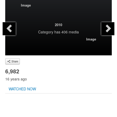
Image
2010
Category
has 406 media
Image
Share
6,982
16 years ago
WATCHED NOW