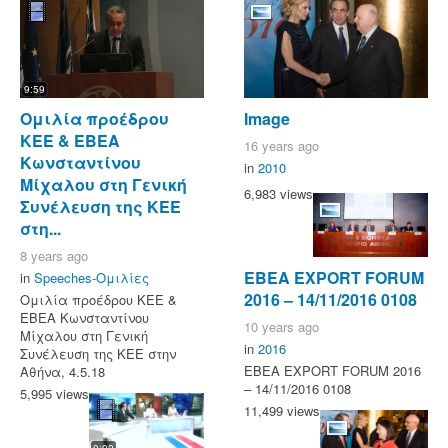
9:59
Ομιλία προέδρου
Image
ΚΕΕ & ΕΒΕΑ
16 years ago
Κωνσταντίνου
in
2010
Μίχαλου στη Γενική
6,983 views
Συνέλευση της ΚΕΕ
στη...
8 years ago
ΕΒΕΑ EXPORT FORUM
in
Speeches-Ομιλίες
2016 – 14/11/2016 0108
Ομιλία προέδρου ΚΕΕ &
ΕΒΕΑ Κωνσταντίνου
10 years ago
Μίχαλου στη Γενική
in
2016
Συνέλευση της ΚΕΕ στην
ΕΒΕΑ EXPORT FORUM 2016
Αθήνα, 4.5.18
– 14/11/2016 0108
5,995 views
11,499 views