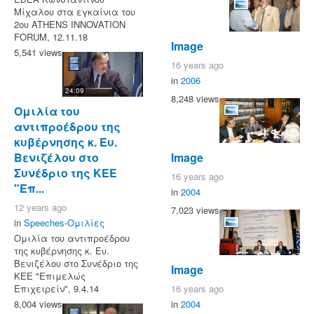
Μίχαλου στα εγκαίνια του
2ου ATHENS INNOVATION
FORUM, 12.11.18
Image
5,541 views
16 years ago
in
2006
24:09
8,248 views
Ομιλία του
αντιπροέδρου της
κυβέρνησης κ. Ευ.
Βενιζέλου στο
Image
Συνέδριο της ΚΕΕ
16 years ago
"Επ...
in
2004
12 years ago
7,023 views
in
Speeches-Ομιλίες
Ομιλία του αντιπροέδρου
της κυβέρνησης κ. Ευ.
Βενιζέλου στο Συνέδριο της
Image
ΚΕΕ "Επιμελώς
16 years ago
Επιχειρείν", 9.4.14
in
2004
8,004 views