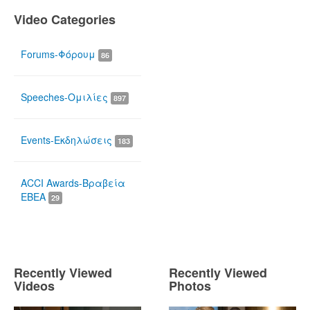
Video Categories
Forums-Φόρουμ
86
Speeches-Ομιλίες
897
Events-Εκδηλώσεις
183
ACCI Awards-Βραβεία
ΕΒΕΑ
29
Recently Viewed
Recently Viewed
Videos
Photos