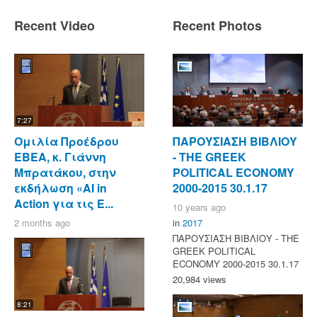
Recent Video
Recent Photos
7:27
Ομιλία Προέδρου
ΠΑΡΟΥΣΙΑΣΗ ΒΙΒΛΙΟΥ
ΕΒΕΑ, κ. Γιάννη
- ΤΗΕ GREEK
Μπρατάκου, στην
POLITICAL ECONOMY
εκδήλωση «AI in
2000-2015 30.1.17
Action για τις Ε...
10 years ago
2 months ago
in
2017
ΠΑΡΟΥΣΙΑΣΗ ΒΙΒΛΙΟΥ - ΤΗΕ
GREEK POLITICAL
ECONOMY 2000-2015 30.1.17
20,984 views
8:21