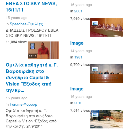
ΕΒΕΑ ΣΤΟ SKY NEWS,
16 years ago
16/11/11
in
2001
15 years ago
7,919 views
in
Speeches-Ομιλίες
ΔΗΛΩΣΕΙΣ ΠΡΟΕΔΡΟΥ ΕΒΕΑ
ΣΤΟ SKY NEWS, 16/11/11
11,084 views
Image
14 years ago
in
1981
33:13
Ομιλία καθηγητή κ. Γ.
9,709 views
Βαρουφάκη στο
συνέδριο Capital &
Vision "Έξοδος από
Image
την κρ...
16 years ago
15 years ago
in
2010
in
Forums-Φόρουμ
7,514 views
Ομιλία καθηγητή κ. Γ.
Βαρουφάκη στο συνέδριο
Capital & Vision "Έξοδος από
την κρίση", 24/9/2011