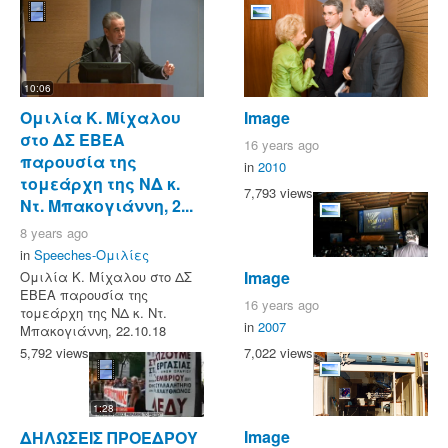
10:06
Ομιλία Κ. Μίχαλου
Image
στο ΔΣ ΕΒΕΑ
16 years ago
παρουσία της
in
2010
τομεάρχη της ΝΔ κ.
7,793 views
Ντ. Μπακογιάννη, 2...
8 years ago
in
Speeches-Ομιλίες
Image
Ομιλία Κ. Μίχαλου στο ΔΣ
ΕΒΕΑ παρουσία της
16 years ago
τομεάρχη της ΝΔ κ. Ντ.
in
2007
Μπακογιάννη, 22.10.18
7,022 views
5,792 views
1:28
Image
ΔΗΛΩΣΕΙΣ ΠΡΟΕΔΡΟΥ