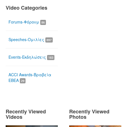
Video Categories
Forums-Φόρουμ
86
Speeches-Ομιλίες
897
Events-Εκδηλώσεις
183
ACCI Awards-Βραβεία
ΕΒΕΑ
29
Recently Viewed
Recently Viewed
Videos
Photos