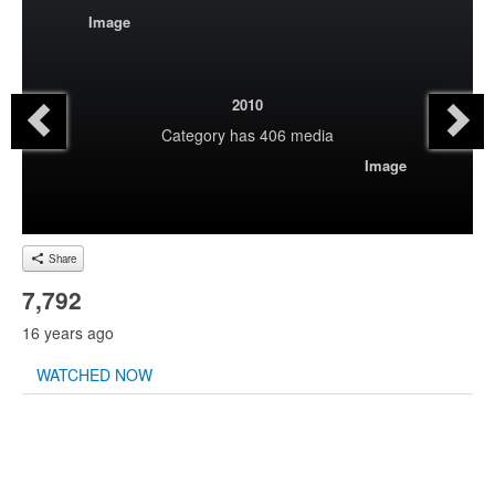
Image
2010
Category
has 406 media
Image
Share
7,792
16 years ago
WATCHED NOW