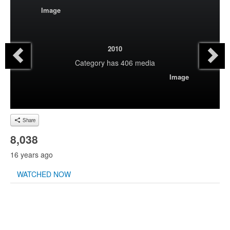
Image
2010
Category
has 406 media
Image
Share
8,038
16 years ago
WATCHED NOW