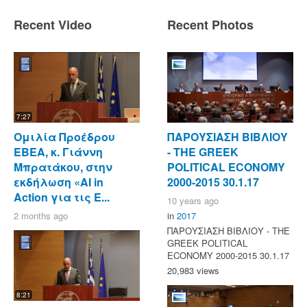
Recent Video
Recent Photos
7:27
Ομιλία Προέδρου
ΠΑΡΟΥΣΙΑΣΗ ΒΙΒΛΙΟΥ
ΕΒΕΑ, κ. Γιάννη
- ΤΗΕ GREEK
Μπρατάκου, στην
POLITICAL ECONOMY
εκδήλωση «AI in
2000-2015 30.1.17
Action για τις Ε...
10 years ago
2 months ago
in
2017
ΠΑΡΟΥΣΙΑΣΗ ΒΙΒΛΙΟΥ - ΤΗΕ
GREEK POLITICAL
ECONOMY 2000-2015 30.1.17
20,983 views
8:21