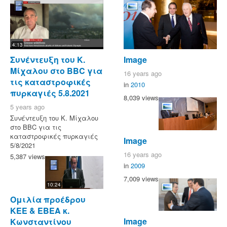
4:13
Συνέντευξη του Κ.
Image
Μίχαλου στο ΒBC για
16 years ago
τις καταστροφικές
in
2010
πυρκαγιές 5.8.2021
8,039 views
5 years ago
Συνέντευξη του Κ. Μίχαλου
στο ΒBC για τις
καταστροφικές πυρκαγιές
Image
5/8/2021
16 years ago
5,387 views
in
2009
7,009 views
10:24
Ομιλία προέδρου
ΚΕΕ & ΕΒΕΑ κ.
Image
Κωνσταντίνου