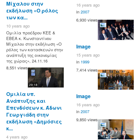
Μίχαλου στην
16 years ago
εκδήλωση «Ο ρόλος
in
2007
των κα...
6,930 views
10 years ago
Ομιλία προέδρου ΚΕΕ &
ΕΒΕΑ κ. Κωνσταντίνου
Μίχαλου στην εκδήλωση «Ο
Image
ρόλος των κατασκευών στην
15 years ago
ανάπτυξη της οικονομίας
της χώρας», 24.11.16
in
1999
8,551 views
7,414 views
29:18
Ομιλία υπ.
Image
Ανάπτυξης και
16 years ago
Επενδύσεων κ. Άδωνι
in
2007
Γεωργιάδη στην
9,850 views
εκδήλωση «Δημόσιες
κ...
4 years ago