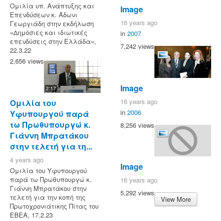
Ομιλία υπ. Ανάπτυξης και
Image
Επενδύσεων κ. Άδωνι
16 years ago
Γεωργιάδη στην εκδήλωση
«Δημόσιες και ιδιωτικές
in
2007
επενδύσεις στην Ελλάδα»,
7,242 views
22.3.22
2,656 views
Image
2:17
16 years ago
Ομιλία του
in
2006
Υφυπουργού παρά
τω Πρωθυπουργώ κ.
8,256 views
Γιάννη Μπρατάκου
στην τελετή για τη...
4 years ago
Image
Ομιλία του Υφυπουργού
παρά τω Πρωθυπουργώ κ.
16 years ago
Γιάννη Μπρατάκου στην
5,292 views
τελετή για την κοπή της
View More
Πρωτοχρονιάτικης Πίτας του
ΕΒΕΑ, 17.2.23