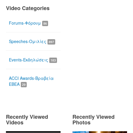
Video Categories
Forums-Φόρουμ
86
Speeches-Ομιλίες
897
Events-Εκδηλώσεις
183
ACCI Awards-Βραβεία
ΕΒΕΑ
29
Recently Viewed
Recently Viewed
Videos
Photos