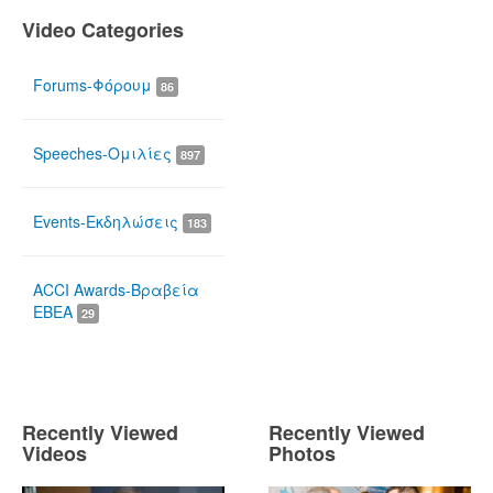
Video Categories
Forums-Φόρουμ
86
Speeches-Ομιλίες
897
Events-Εκδηλώσεις
183
ACCI Awards-Βραβεία
ΕΒΕΑ
29
Recently Viewed
Recently Viewed
Videos
Photos