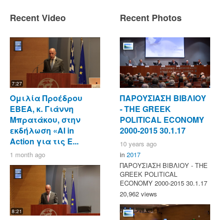
Recent Video
Recent Photos
7:27
Ομιλία Προέδρου
ΠΑΡΟΥΣΙΑΣΗ ΒΙΒΛΙΟΥ
ΕΒΕΑ, κ. Γιάννη
- ΤΗΕ GREEK
Μπρατάκου, στην
POLITICAL ECONOMY
εκδήλωση «AI in
2000-2015 30.1.17
Action για τις Ε...
10 years ago
1 month ago
in
2017
ΠΑΡΟΥΣΙΑΣΗ ΒΙΒΛΙΟΥ - ΤΗΕ
GREEK POLITICAL
ECONOMY 2000-2015 30.1.17
20,962 views
8:21