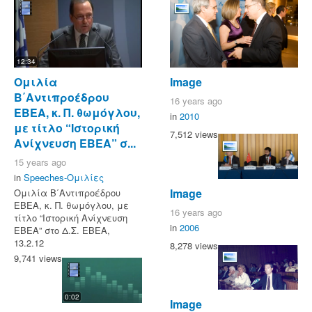
12:34
Ομιλία
Image
Β΄Αντιπροέδρου
16 years ago
ΕΒΕΑ, κ. Π. θωμόγλου,
in
2010
με τίτλο “Ιστορική
7,512 views
Ανίχνευση ΕΒΕΑ” σ...
15 years ago
in
Speeches-Ομιλίες
Image
Ομιλία Β΄Αντιπροέδρου
ΕΒΕΑ, κ. Π. θωμόγλου, με
16 years ago
τίτλο “Ιστορική Ανίχνευση
in
2006
ΕΒΕΑ” στο Δ.Σ. ΕΒΕΑ,
13.2.12
8,278 views
9,741 views
0:02
Image