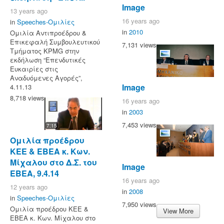
Image
13 years ago
16 years ago
in
Speeches-Ομιλίες
in
2010
Ομιλία Αντιπροέδρου &
Επικεφαλή Συμβουλευτικού
7,131 views
Τμήματος KPMG στην
εκδήλωση “Επενδυτικές
Ευκαιρίες στις
Αναδυόμενες Αγορές”,
Image
4.11.13
8,718 views
16 years ago
in
2003
7,453 views
7:15
Ομιλία προέδρου
ΚΕΕ & ΕΒΕΑ κ. Κων.
Μίχαλου στο Δ.Σ. του
Image
ΕΒΕΑ, 9.4.14
16 years ago
12 years ago
in
2008
in
Speeches-Ομιλίες
7,950 views
Ομιλία προέδρου ΚΕΕ &
View More
ΕΒΕΑ κ. Κων. Μίχαλου στο