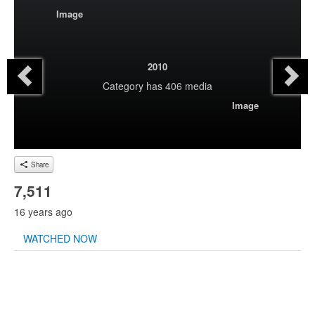
Image
2010
Category
has 406 media
Image
Share
7,511
16 years ago
WATCHED NOW