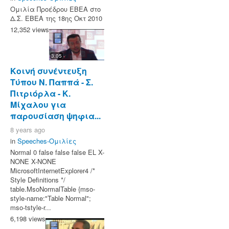
Ομιλία Προέδρου ΕΒΕΑ στο
Δ.Σ. ΕΒΕΑ της 18ης Οκτ 2010
12,352 views
3:05
Κοινή συνέντευξη
Τύπου Ν. Παππά - Σ.
Πιτριόρλα - Κ.
Μίχαλου για
παρουσίαση ψηφια...
8 years ago
in
Speeches-Ομιλίες
Normal 0 false false false EL X-
NONE X-NONE
MicrosoftInternetExplorer4 /*
Style Definitions */
table.MsoNormalTable {mso-
style-name:"Table Normal";
mso-tstyle-r...
6,198 views