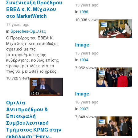
Συνέντευξη Προέδρου
15 years ago
ΕΒΕΑ κ. Κ. Μίχαλου
in
1986
στο MarketWatch
10,338 views
17 years ago
in
Speeches-Ομιλίες
Ο Πρόεδρος του ΕΒΕΑ Κ.
Μίχαλος είναι αισιόδοξος
Image
σχετικά με τις
15 years ago
μεταρρυθμίσεις της
in
1994
κυβέρνησης, καθώς επίσης
προσφέρει ιδέες για το
7,952 views
πώς να μειωθεί το χρέος.
10,722 views
Image
15:53
16 years ago
Ομιλία
in
2007
Αντιπροέδρου &
Επικεφαλή
7,848 views
Συμβουλευτικού
Τμήματος KPMG στην
εκδήλωση “Επεν...