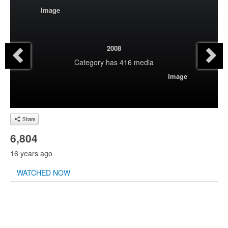
Image
2008
Category
has 416 media
Image
Share
6,804
16 years ago
WATCHED NOW