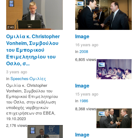
2:40
Ομιλία κ. Christopher
Image
Vonheim, Συμβούλου
16 years ago
του Εμπορικού
in
2008
Επιμελητηρίου του
6,805 views
Όσλο, σ...
3 years ago
in
Speeches-Ομιλίες
Image
Ομιλία κ. Christopher
Vonheim, Συμβούλου του
15 years ago
Εμπορικού Επιμελητηρίου
in
1986
του Όσλο, στην εκδήλωση
υποδοχής νορβηγικών
8,368 views
επιχειρήσεων στο ΕΒΕΑ,
19.10.2023
2,176 views
Image