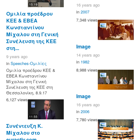
16 years ago
15:19
in
2007
Ομιλία προέδρου
ΚΕΕ & ΕΒΕΑ
7,348 views
Κωνσταντίνου
Μίχαλου στη Γενική
Συνέλευση της ΚΕΕ
Image
στη...
14 years ago
9 years ago
in
1982
in
Speeches-Ομιλίες
8,988 views
Ομιλία προέδρου ΚΕΕ &
ΕΒΕΑ Κωνσταντίνου
Μίχαλου στη Γενική
Συνέλευση της ΚΕΕ στη
Θεσσαλονίκη, 8.9.17
Image
6,127 views
16 years ago
in
2006
11:55
7,780 views
Συνέντευξη Κ.
Μίχαλου στο
euractiv.com