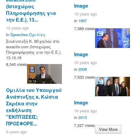
Image
(Ιστοχώρος
Πληροφόρησης για
15 years ago
την Ε.Ε.), 13...
in
1997
10 years ago
7,389 views
in
Speeches-Ομιλίες
Συνέντευξη Κ. Μίχαλου στο
euractiv.com (Ιστοχώρος
Πληροφόρησης για την Ε.Ε.),
Image
13.10.16
16 years ago
8,340 views
in
2008
7,633 views
16:16
Ομιλία του Υπουργού
Ανάπτυξης κ. Κώστα
Image
Σκρέκα στην
εκδήλωση
16 years ago
"ΕΚΠΤΩΣΕΙΣ;
in
2010
ΠΡΟΣΦΟΡΕ...
7,227 views
View More
3 years ago