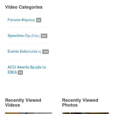
Video Categories
Forums-Φόρουμ
86
Speeches-Ομιλίες
897
Events-Εκδηλώσεις
183
ACCI Awards-Βραβεία
ΕΒΕΑ
29
Recently Viewed
Recently Viewed
Videos
Photos