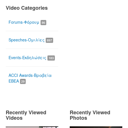
Video Categories
Forums-Φόρουμ
86
Speeches-Ομιλίες
897
Events-Εκδηλώσεις
183
ACCI Awards-Βραβεία
ΕΒΕΑ
29
Recently Viewed
Recently Viewed
Videos
Photos