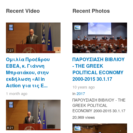
Recent Video
Recent Photos
7:27
Ομιλία Προέδρου
ΠΑΡΟΥΣΙΑΣΗ ΒΙΒΛΙΟΥ
ΕΒΕΑ, κ. Γιάννη
- ΤΗΕ GREEK
Μπρατάκου, στην
POLITICAL ECONOMY
εκδήλωση «AI in
2000-2015 30.1.17
Action για τις Ε...
10 years ago
1 month ago
in
2017
ΠΑΡΟΥΣΙΑΣΗ ΒΙΒΛΙΟΥ - ΤΗΕ
GREEK POLITICAL
ECONOMY 2000-2015 30.1.17
20,969 views
8:21