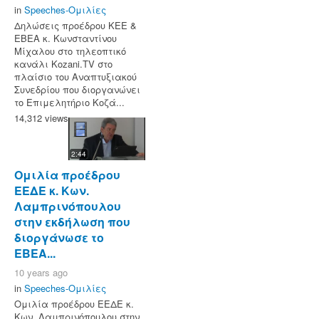
in
Speeches-Ομιλίες
Δηλώσεις προέδρου ΚΕΕ &
ΕΒΕΑ κ. Κωνσταντίνου
Μίχαλου στο τηλεοπτικό
κανάλι Kozani.TV στο
πλαίσιο του Αναπτυξιακού
Συνεδρίου που διοργανώνει
το Επιμελητήριο Κοζά...
14,312 views
2:44
Ομιλία προέδρου
ΕΕΔΕ κ. Κων.
Λαμπρινόπουλου
στην εκδήλωση που
διοργάνωσε το
ΕΒΕΑ...
10 years ago
in
Speeches-Ομιλίες
Ομιλία προέδρου ΕΕΔΕ κ.
Κων. Λαμπρινόπουλου στην