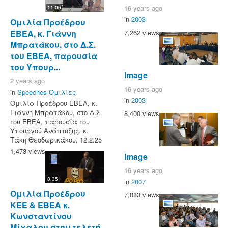
16 years ago
11:06
in
2003
Ομιλία Προέδρου
ΕΒΕΑ, κ. Γιάννη
7,262 views
Μπρατάκου, στο Δ.Σ.
του ΕΒΕΑ, παρουσία
του Υπουρ...
Image
2 years ago
16 years ago
in
Speeches-Ομιλίες
in
2003
Ομιλία Προέδρου ΕΒΕΑ, κ.
Γιάννη Μπρατάκου, στο Δ.Σ.
8,400 views
του ΕΒΕΑ, παρουσία του
Υπουργού Ανάπτυξης, κ.
Τάκη Θεοδωρικάκου, 12.2.25
1,473 views
Image
16 years ago
8:35
in
2007
Ομιλία Προέδρου
7,083 views
ΚΕΕ & ΕΒΕΑ κ.
Κωνσταντίνου
Μίχαλου στην τελετή