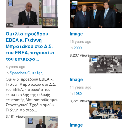
8:38
Ομιλία προέδρου
Image
ΕΒΕΑ κ. Γιάννη
16 years ago
Μπρατάκου στο Δ.Σ.
in
2009
του ΕΒΕΑ, παρουσία
8,237 views
του επικεφα...
4 years ago
in
Speeches-Ομιλίες
Image
Ομιλία προέδρου ΕΒΕΑ κ.
Γιάννη Μπρατάκου στο Δ.Σ.
14 years ago
του ΕΒΕΑ, παρουσία του
in
1980
επικεφαλής της ειδικής
επιτροπής Μακροπρόθεσμου
8,721 views
Στρατηγικού Σχεδιασμού κ.
Γιάννη Μαστρο...
3,181 views
Image