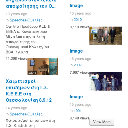
Image
αποφοίτησης του Ο...
16 years ago
13 years ago
in
2010
in
Speeches-Ομιλίες
Ομιλία Προέδρου ΚΕΕ &
8,119 views
ΕΒΕΑ κ. Κωνσταντίνου
Μίχαλου στην τελετή
αποφοίτησης του
Οικονομικού Κολλεγίου
Image
BCA, 19.6.13
11,368 views
16 years ago
in
2007
7,667 views
22:48
Χαιρετισμοί
επισήμων στη Γ.Σ.
Κ.Ε.Ε.Ε στη
Image
Θεσσαλονίκη 8.9.12
15 years ago
14 years ago
in
1991
in
Speeches-Ομιλίες
8,148 views
Χαιρετισμοί επισήμων στη
View More
Γ.Σ. Κ.Ε.Ε.Ε στη