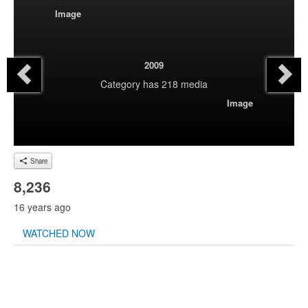
Image
2009
Category
has 218 media
Image
Share
8,236
16 years ago
WATCHED NOW