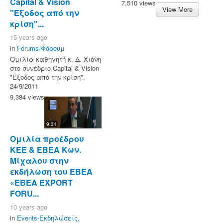
Capital & Vision
7,510 views
View More
"Έξοδος από την
κρίση"...
15 years ago
in
Forums-Φόρουμ
Ομιλία καθηγητή κ. Δ. Χιόνη
στο συνέδριο Capital & Vision
"Έξοδος από την κρίση",
24/9/2011
9,384 views
9:31
Ομιλία προέδρου
ΚΕΕ & ΕΒΕΑ Κων.
Μίχαλου στην
εκδήλωση του ΕΒΕΑ
«ΕΒΕΑ EXPORT
FORU...
10 years ago
in
Events-Εκδηλώσεις
,