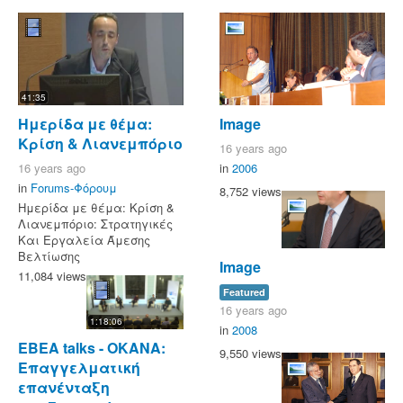
41:35
Ημερίδα με θέμα:
Image
Κρίση & Λιανεμπόριο
16 years ago
16 years ago
in
2006
in
Forums-Φόρουμ
8,752 views
Ημερίδα με θέμα: Κρίση &
Λιανεμπόριο: Στρατηγικές
Και Εργαλεία Άμεσης
Βελτίωσης
Image
11,084 views
Featured
16 years ago
1:18:06
in
2008
EBEA talks - OKANA:
9,550 views
Επαγγελματική
επανένταξη