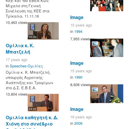
ΚΕΕ και του ΕΒΕΑ Κων.
Μίχαλο στη Γενική
Συνέλευση της ΚΕΕ στα
Τρίκαλα, 11.11.16
Image
10,463 views
15 years ago
in
1994
32:09
7,955 views
Ομίλια κ. Κ.
Μπατζελή
17 years ago
Image
in
Speeches-Ομιλίες
15 years ago
Ομίλια κ. Κ. Μπατζελή,
in
1990
υπουργός Αγροτικής
Ανάπτυξης και Τροφίμων
8,608 views
στο Δ.Σ. Ε.Β.Ε.Α.
13,804 views
Image
24:22
16 years ago
Ομιλία καθηγητή κ. Δ.
in
2009
Χιόνη στο συνέδριο