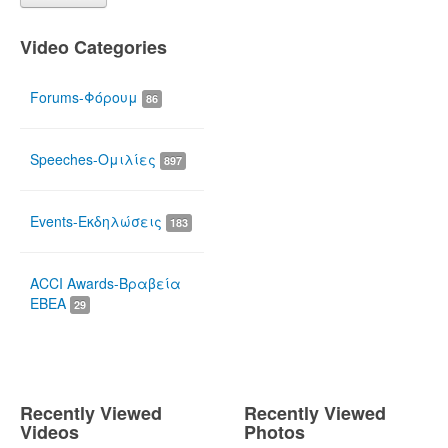
Video Categories
Forums-Φόρουμ
86
Speeches-Ομιλίες
897
Events-Εκδηλώσεις
183
ACCI Awards-Βραβεία
ΕΒΕΑ
29
Recently Viewed
Recently Viewed
Videos
Photos