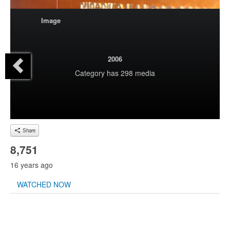
Image
2006
Category
has 298 media
Share
8,751
16 years ago
WATCHED NOW