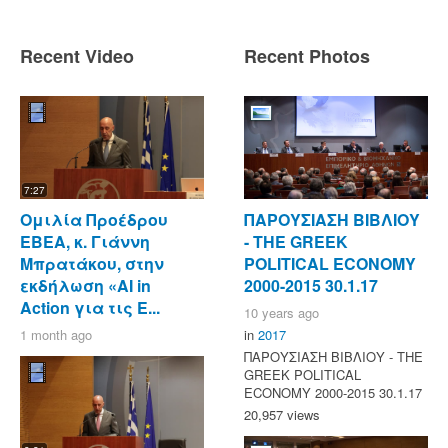
Recent Video
Recent Photos
7:27
Ομιλία Προέδρου
ΠΑΡΟΥΣΙΑΣΗ ΒΙΒΛΙΟΥ
ΕΒΕΑ, κ. Γιάννη
- ΤΗΕ GREEK
Μπρατάκου, στην
POLITICAL ECONOMY
εκδήλωση «AI in
2000-2015 30.1.17
Action για τις Ε...
10 years ago
1 month ago
in
2017
ΠΑΡΟΥΣΙΑΣΗ ΒΙΒΛΙΟΥ - ΤΗΕ
GREEK POLITICAL
ECONOMY 2000-2015 30.1.17
20,957 views