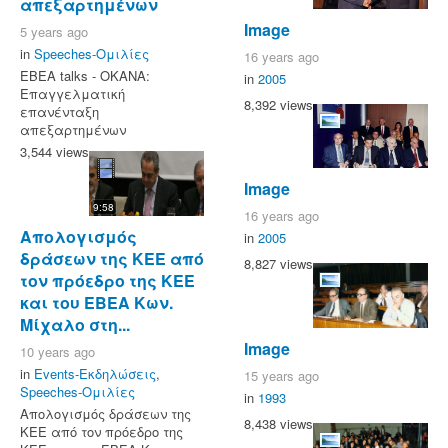
απεξαρτημένων
Image
5 years ago
in
Speeches-Ομιλίες
16 years ago
EBEA talks - OKANA:
in
2005
Επαγγελματική
8,392 views
επανένταξη
απεξαρτημένων
3,544 views
Image
9:58
16 years ago
Απολογισμός
in
2005
δράσεων της ΚΕΕ από
8,827 views
τον πρόεδρο της ΚΕΕ
και του ΕΒΕΑ Κων.
Μίχαλο στη...
Image
10 years ago
in
Events-Εκδηλώσεις
,
15 years ago
Speeches-Ομιλίες
in
1993
Απολογισμός δράσεων της
8,438 views
ΚΕΕ από τον πρόεδρο της