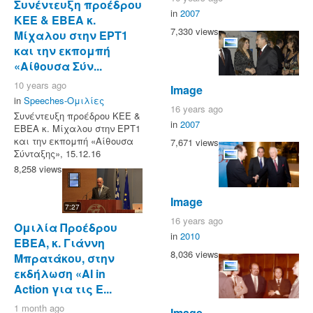
Συνέντευξη προέδρου
in
2007
ΚΕΕ & ΕΒΕΑ κ.
7,330 views
Μίχαλου στην ΕΡΤ1
και την εκπομπή
«Αίθουσα Σύν...
10 years ago
Image
in
Speeches-Ομιλίες
16 years ago
Συνέντευξη προέδρου ΚΕΕ &
in
2007
ΕΒΕΑ κ. Μίχαλου στην ΕΡΤ1
και την εκπομπή «Αίθουσα
7,671 views
Σύνταξης», 15.12.16
8,258 views
Image
7:27
16 years ago
Ομιλία Προέδρου
in
2010
ΕΒΕΑ, κ. Γιάννη
8,036 views
Μπρατάκου, στην
εκδήλωση «AI in
Action για τις Ε...
1 month ago
Image