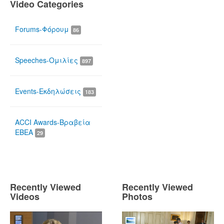
Video Categories
Forums-Φόρουμ
86
Speeches-Ομιλίες
897
Events-Εκδηλώσεις
183
ACCI Awards-Βραβεία
ΕΒΕΑ
29
Recently Viewed
Recently Viewed
Videos
Photos