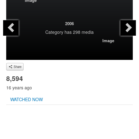
Image
2006
Category
has 298 media
Image
Share
8,594
16 years ago
WATCHED NOW