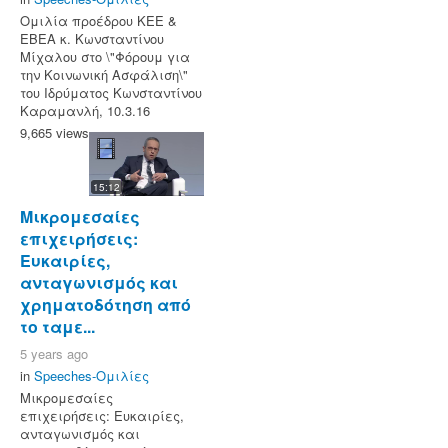
Ομιλία προέδρου ΚΕΕ &
ΕΒΕΑ κ. Κωνσταντίνου
Μίχαλου στο \"Φόρουμ για
την Κοινωνική Ασφάλιση\"
του Ιδρύματος Κωνσταντίνου
Καραμανλή, 10.3.16
9,665 views
15:12
Μικρομεσαίες
επιχειρήσεις:
Ευκαιρίες,
ανταγωνισμός και
χρηματοδότηση από
το ταμε...
5 years ago
in
Speeches-Ομιλίες
Μικρομεσαίες
επιχειρήσεις: Ευκαιρίες,
ανταγωνισμός και