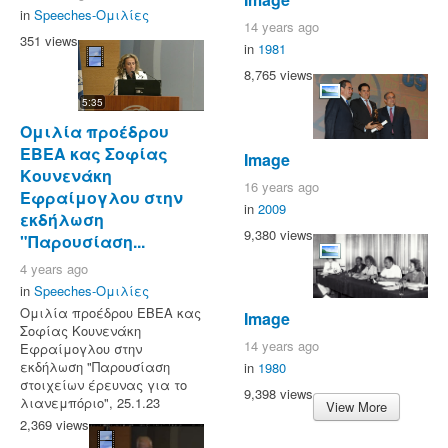
in
Speeches-Ομιλίες
14 years ago
351 views
in
1981
8,765 views
5:35
Ομιλία προέδρου
ΕΒΕΑ κας Σοφίας
Image
Κουνενάκη
16 years ago
Εφραίμογλου στην
in
2009
εκδήλωση
9,380 views
"Παρουσίαση...
4 years ago
in
Speeches-Ομιλίες
Ομιλία προέδρου ΕΒΕΑ κας
Image
Σοφίας Κουνενάκη
14 years ago
Εφραίμογλου στην
εκδήλωση "Παρουσίαση
in
1980
στοιχείων έρευνας για το
9,398 views
λιανεμπόριο", 25.1.23
View More
2,369 views