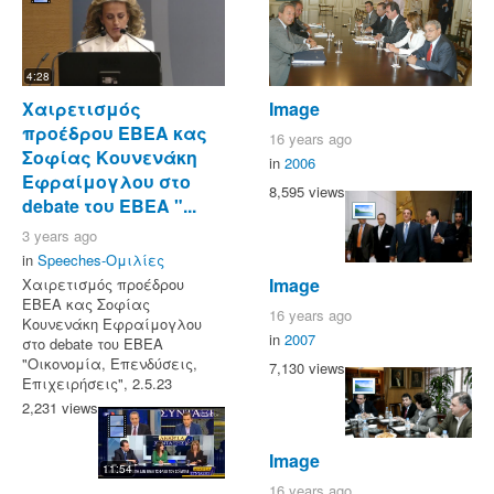
4:28
Χαιρετισμός
Image
προέδρου ΕΒΕΑ κας
16 years ago
Σοφίας Κουνενάκη
in
2006
Εφραίμογλου στο
8,595 views
debate του ΕΒΕΑ "...
3 years ago
in
Speeches-Ομιλίες
Image
Χαιρετισμός προέδρου
ΕΒΕΑ κας Σοφίας
16 years ago
Κουνενάκη Εφραίμογλου
in
2007
στο debate του ΕΒΕΑ
"Οικονομία, Επενδύσεις,
7,130 views
Επιχειρήσεις", 2.5.23
2,231 views
Image
11:54
16 years ago