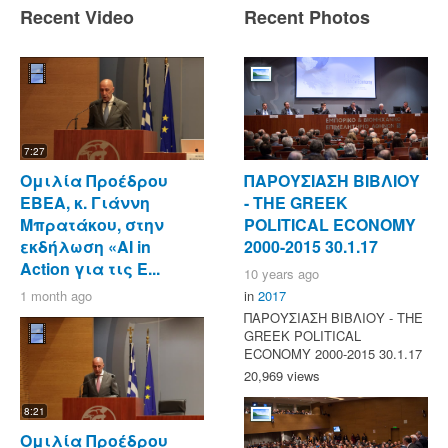
Recent Video
Recent Photos
7:27
Ομιλία Προέδρου
ΠΑΡΟΥΣΙΑΣΗ ΒΙΒΛΙΟΥ
ΕΒΕΑ, κ. Γιάννη
- ΤΗΕ GREEK
Μπρατάκου, στην
POLITICAL ECONOMY
εκδήλωση «AI in
2000-2015 30.1.17
Action για τις Ε...
10 years ago
1 month ago
in
2017
ΠΑΡΟΥΣΙΑΣΗ ΒΙΒΛΙΟΥ - ΤΗΕ
GREEK POLITICAL
ECONOMY 2000-2015 30.1.17
20,969 views
8:21
Ομιλία Προέδρου