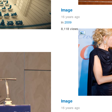
Image
16 years ago
in
2009
8,118 views
Image
16 years ago