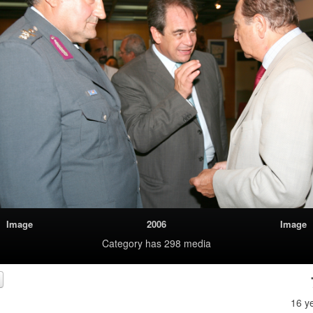
Image
2006
Image
Category
has 298 media
16 y