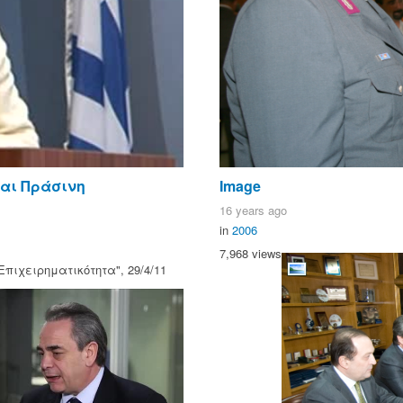
και Πράσινη
Image
16 years ago
in
2006
7,968 views
Επιχειρηματικότητα", 29/4/11