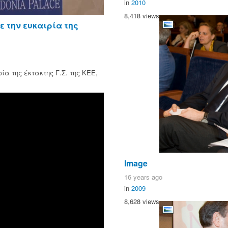
in
2010
8,418 views
 την ευκαιρία της
α της έκτακτης Γ.Σ. της ΚΕΕ,
Image
16 years ago
in
2009
8,628 views