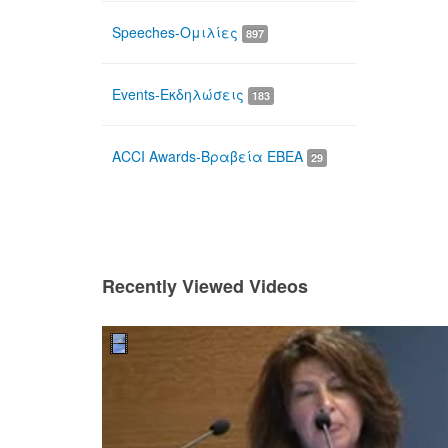
Speeches-Ομιλίες
897
Events-Εκδηλώσεις
183
ACCI Awards-Βραβεία ΕΒΕΑ
29
Recently Viewed Videos