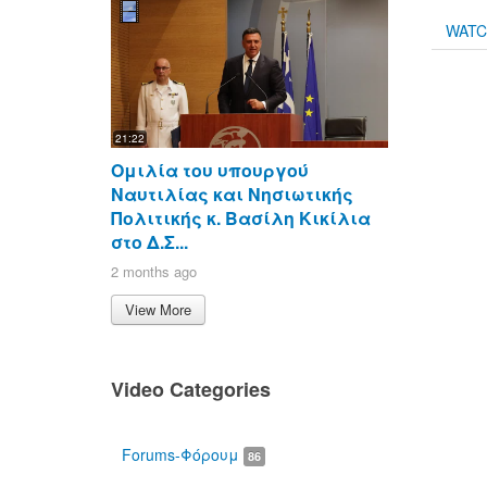
WAT
21:22
Ομιλία του υπουργού
Ναυτιλίας και Νησιωτικής
Πολιτικής κ. Βασίλη Κικίλια
στο Δ.Σ...
2 months ago
View More
Video Categories
Forums-Φόρουμ
86