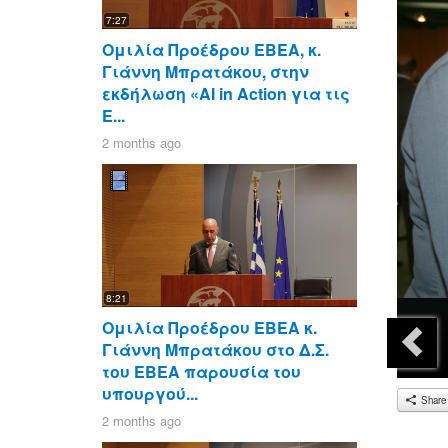
7:27
Ομιλία Προέδρου ΕΒΕΑ, κ.
Γιάννη Μπρατάκου, στην
εκδήλωση «AI in Action για τις
Ε...
2 months ago
8:21
Ομιλία Προέδρου ΕΒΕΑ κ.
Γιάννη Μπρατάκου στο Δ.Σ.
του ΕΒΕΑ παρουσία του
υπουργού...
Share
2 months ago