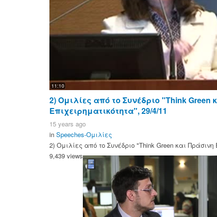
11:10
2) Ομιλίες από το Συνέδριο "Think Green 
Επιχειρηματικότητα", 29/4/11
15 years ago
in
Speeches-Ομιλίες
2) Ομιλίες από το Συνέδριο "Think Green και Πράσινη 
9,439 views