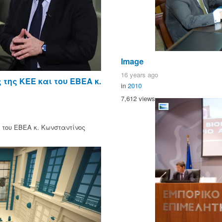
Image
16 years ago
της ΚΕΕ και του ΕΒΕΑ κ.
in
2010
7,612 views
 του ΕΒΕΑ κ. Κωνσταντίνος