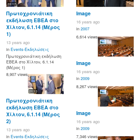
20:17
Πρωτοχρονιάτικη
Image
εκδήλωση ΕΒΕΑ στο
16 years ago
Χίλτον, 6.1.14 (Μέρος
in
2007
1)
6,614 views
13 years ago
in
Events-Εκδηλώσεις
Πρωτοχρονιάτικη εκδήλωση
ΕΒΕΑ στο Χίλτον, 6.1.14
Image
(Μέρος 1)
16 years ago
8,907 views
in
2009
8,267 views
21:13
Πρωτοχρονιάτικη
εκδήλωση ΕΒΕΑ στο
Image
Χίλτον, 6.1.14 (Μέρος
2)
16 years ago
in
2009
13 years ago
7,346 views
in
Events-Εκδηλώσεις