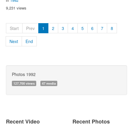
in
1992
9,231 views
Start
Prev
1
2
3
4
5
6
7
8
Next
End
Photos 1992
127,700 views
47 media
Recent Video
Recent Photos