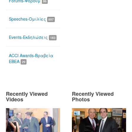
Forums-Φόρουμ
86
Speeches-Ομιλίες
897
Events-Εκδηλώσεις
183
ACCI Awards-Βραβεία
ΕΒΕΑ
29
Recently Viewed
Recently Viewed
Videos
Photos