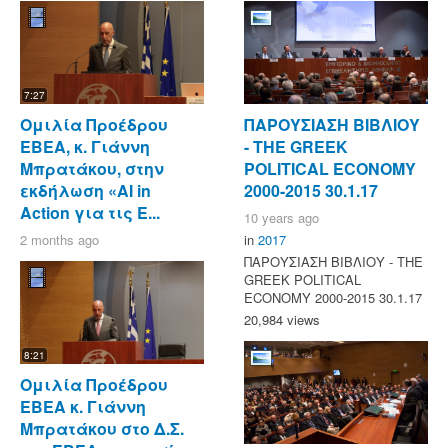
7:27
Ομιλία Προέδρου
ΠΑΡΟΥΣΙΑΣΗ ΒΙΒΛΙΟΥ
ΕΒΕΑ, κ. Γιάννη
- ΤΗΕ GREEK
Μπρατάκου, στην
POLITICAL ECONOMY
εκδήλωση «AI in
2000-2015 30.1.17
Action για τις Ε...
10 years ago
2 months ago
in
2017
ΠΑΡΟΥΣΙΑΣΗ ΒΙΒΛΙΟΥ - ΤΗΕ
GREEK POLITICAL
ECONOMY 2000-2015 30.1.17
20,984 views
8:21
Ομιλία Προέδρου
ΕΒΕΑ κ. Γιάννη
Μπρατάκου στο Δ.Σ.