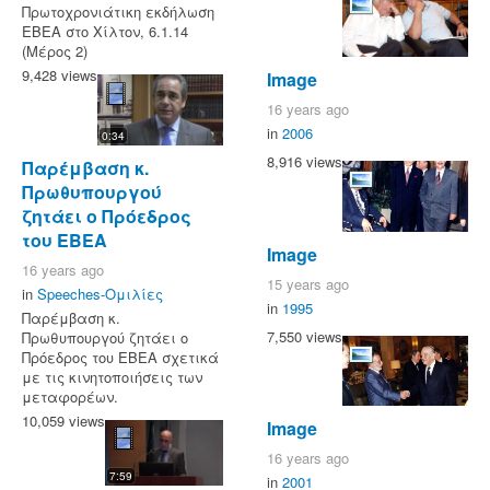
Πρωτοχρονιάτικη εκδήλωση
ΕΒΕΑ στο Χίλτον, 6.1.14
(Μέρος 2)
9,428 views
Image
16 years ago
in
2006
0:34
8,916 views
Παρέμβαση κ.
Πρωθυπουργού
ζητάει ο Πρόεδρος
του ΕΒΕΑ
Image
16 years ago
15 years ago
in
Speeches-Ομιλίες
in
1995
Παρέμβαση κ.
7,550 views
Πρωθυπουργού ζητάει ο
Πρόεδρος του ΕΒΕΑ σχετικά
με τις κινητοποιήσεις των
μεταφορέων.
10,059 views
Image
16 years ago
7:59
in
2001