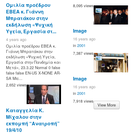
Ομιλία προέδρου
8,095 views
ΕΒΕΑ κ. Γιάννη
Μπρατάκου στην
εκδήλωση «Ψυχική
Image
Υγεία, Εργασία στ...
16 years ago
4 years ago
in
2001
Ομιλία προέδρου ΕΒΕΑ κ.
Γιάννη Μπρατάκου στην
7,387 views
εκδήλωση «Ψυχική Υγεία,
Εργασία στην Πανδημία και
Μετά», 23.3.22 Normal 0 false
false false EN-US X-NONE AR-
Image
SA Mic...
2,652 views
16 years ago
in
2001
7,918 views
2:38
View More
Καταγγελία Κ.
Μίχαλου στην
εκπομπή “Ανατροπή”
19/4/10