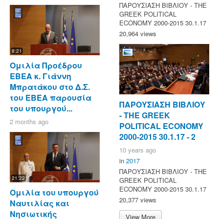
ΠΑΡΟΥΣΙΑΣΗ ΒΙΒΛΙΟΥ - ΤΗΕ
GREEK POLITICAL
ECONOMY 2000-2015 30.1.17
20,964 views
8:21
Ομιλία Προέδρου
ΕΒΕΑ κ. Γιάννη
Μπρατάκου στο Δ.Σ.
του ΕΒΕΑ παρουσία
ΠΑΡΟΥΣΙΑΣΗ ΒΙΒΛΙΟΥ
του υπουργού...
- ΤΗΕ GREEK
2 months ago
POLITICAL ECONOMY
2000-2015 30.1.17 - 2
10 years ago
in
2017
ΠΑΡΟΥΣΙΑΣΗ ΒΙΒΛΙΟΥ - ΤΗΕ
21:22
GREEK POLITICAL
ECONOMY 2000-2015 30.1.17
Ομιλία του υπουργού
20,377 views
Ναυτιλίας και
Νησιωτικής
View More