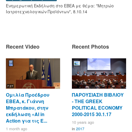
Ενημερωτική Εκδήλωση στο ΕΒΕΑ με θέμα: "Μητρώο
Ιατροτεχνολογικών Προϊόντων", 8.10.14
Recent Video
Recent Photos
7:27
Ομιλία Προέδρου
ΠΑΡΟΥΣΙΑΣΗ ΒΙΒΛΙΟΥ
ΕΒΕΑ, κ. Γιάννη
- ΤΗΕ GREEK
Μπρατάκου, στην
POLITICAL ECONOMY
εκδήλωση «AI in
2000-2015 30.1.17
Action για τις Ε...
10 years ago
1 month ago
in
2017