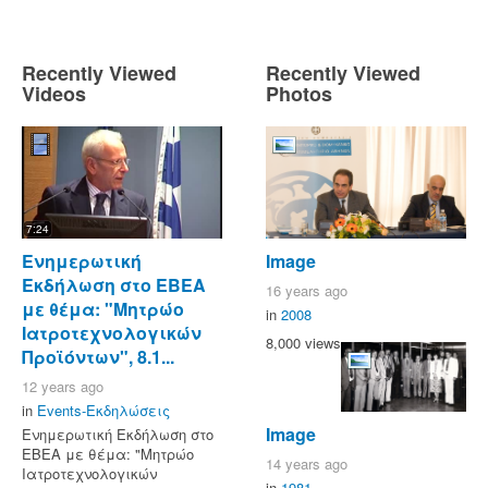
Recently Viewed
Recently Viewed
Videos
Photos
7:24
Ενημερωτική
Image
Εκδήλωση στο ΕΒΕΑ
16 years ago
με θέμα: "Μητρώο
in
2008
Ιατροτεχνολογικών
8,000 views
Προϊόντων", 8.1...
12 years ago
in
Events-Εκδηλώσεις
Image
Ενημερωτική Εκδήλωση στο
ΕΒΕΑ με θέμα: "Μητρώο
14 years ago
Ιατροτεχνολογικών
in
1981