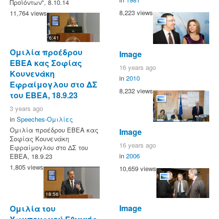
Προϊόντων", 8.10.14
8,223 views
11,764 views
6:41
Ομιλία προέδρου
Image
ΕΒΕΑ κας Σοφίας
16 years ago
Κουνενάκη
in
2010
Εφραίμογλου στο ΔΣ
8,232 views
του ΕΒΕΑ, 18.9.23
3 years ago
in
Speeches-Ομιλίες
Ομιλία προέδρου ΕΒΕΑ κας
Image
Σοφίας Κουνενάκη
16 years ago
Εφραίμογλου στο ΔΣ του
in
2006
ΕΒΕΑ, 18.9.23
1,805 views
10,659 views
18:56
Image
Ομιλία του