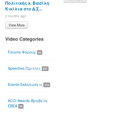
Πολιτικής κ. Βασίλη
Κικίλια στο Δ.Σ...
2 months ago
View More
Video Categories
Forums-Φόρουμ
86
Speeches-Ομιλίες
897
Events-Εκδηλώσεις
183
ACCI Awards-Βραβεία
ΕΒΕΑ
29