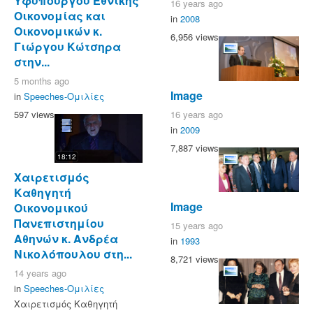
Υφυπουργού Εθνικής
16 years ago
Οικονομίας και
in
2008
Οικονομικών κ.
6,956 views
Γιώργου Κώτσηρα
στην...
5 months ago
Image
in
Speeches-Ομιλίες
597 views
16 years ago
in
2009
7,887 views
18:12
Χαιρετισμός
Καθηγητή
Image
Οικονομικού
Πανεπιστημίου
15 years ago
Αθηνών κ. Ανδρέα
in
1993
Νικολόπουλου στη...
8,721 views
14 years ago
in
Speeches-Ομιλίες
Χαιρετισμός Καθηγητή