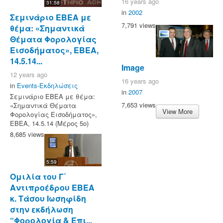
16 years ago
31:58
in
2002
Σεμινάριο ΕΒΕΑ με
7,791 views
θέμα: «Σημαντικά
Θέματα Φορολογίας
Εισοδήματος», ΕΒΕΑ,
14.5.14...
Image
12 years ago
16 years ago
in
Events-Εκδηλώσεις
in
2007
Σεμινάριο ΕΒΕΑ με θέμα:
7,653 views
«Σημαντικά Θέματα
View More
Φορολογίας Εισοδήματος»,
ΕΒΕΑ, 14.5.14 (Μέρος 5ο)
8,685 views
5:59
Ομιλία του Γ΄
Αντιπροέδρου ΕΒΕΑ
κ. Τάσου Ιωσηφίδη
στην εκδήλωση
“Φορολογία & Επι...