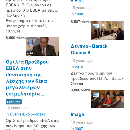
ΕΒΕΑ κ. Π. Θωμόγλου σε
15 years ago
ημερίδα στο ΕΒΕΑ με θέμα
in
1990
"Ελληνική
Επιχειρηματικότητα στην
8,587 views
υποσαχάρια Αφρική",
10.11.14
8,660 views
Δείπνο - Barack
Obama 6
4:44
10 years ago
Ομιλία Προέδρου
in
2016
ΕΒΕΑ στην
Δείπνο προς τιμήν του
συνάντηση της
Προέδρου των Η.Π.Α. - Barack
λέσχης των δέκα
Obama
μεγαλυτέρων
8,806 views
επιμελητηρίω...
Featured
16 years ago
Image
in
Events-Εκδηλώσεις
Ομιλία Προέδρου ΕΒΕΑ στην
16 years ago
συνάντηση της λέσχης των
in
2007