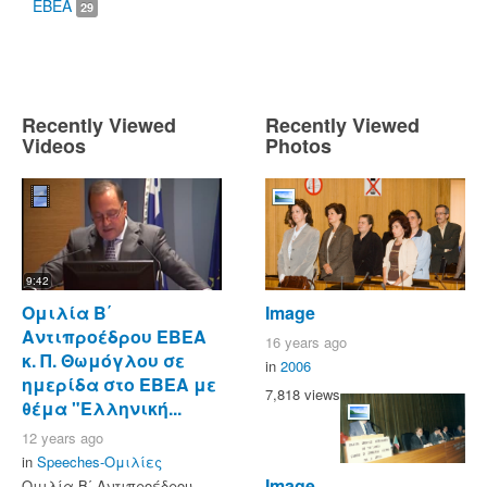
ΕΒΕΑ
29
Recently Viewed
Recently Viewed
Videos
Photos
9:42
Ομιλία Β΄
Image
Αντιπροέδρου ΕΒΕΑ
16 years ago
κ. Π. Θωμόγλου σε
in
2006
ημερίδα στο ΕΒΕΑ με
7,818 views
θέμα "Ελληνική...
12 years ago
in
Speeches-Ομιλίες
Image
Ομιλία Β΄ Αντιπροέδρου