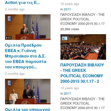
Action για τις Ε...
10 years ago
2 months ago
in
2017
ΠΑΡΟΥΣΙΑΣΗ ΒΙΒΛΙΟΥ - ΤΗΕ
GREEK POLITICAL
ECONOMY 2000-2015 30.1.17
20,984 views
8:21
Ομιλία Προέδρου
ΕΒΕΑ κ. Γιάννη
Μπρατάκου στο Δ.Σ.
του ΕΒΕΑ παρουσία
ΠΑΡΟΥΣΙΑΣΗ ΒΙΒΛΙΟΥ
του υπουργού...
- ΤΗΕ GREEK
2 months ago
POLITICAL ECONOMY
2000-2015 30.1.17 - 2
10 years ago
in
2017
ΠΑΡΟΥΣΙΑΣΗ ΒΙΒΛΙΟΥ - ΤΗΕ
21:22
GREEK POLITICAL
ECONOMY 2000-2015 30.1.17
Ομιλία του υπουργού