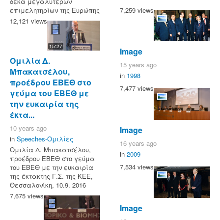
δέκα μεγαλυτέρων
7,259 views
επιμελητηρίων της Ευρώπης
12,121 views
15:27
Image
Ομιλία Δ.
15 years ago
Μπακατσέλου,
in
1998
προέδρου ΕΒΕΘ στο
7,477 views
γεύμα του ΕΒΕΘ με
την ευκαιρία της
έκτα...
10 years ago
Image
in
Speeches-Ομιλίες
16 years ago
Ομιλία Δ. Μπακατσέλου,
in
2009
προέδρου ΕΒΕΘ στο γεύμα
7,534 views
του ΕΒΕΘ με την ευκαιρία
της έκτακτης Γ.Σ. της ΚΕΕ,
Θεσσαλονίκη, 10.9. 2016
7,675 views
Image