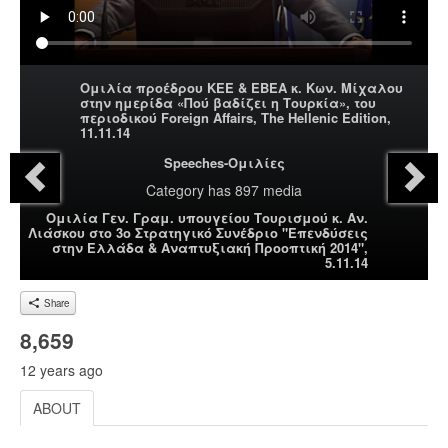
Ομιλία προέδρου ΚΕΕ & ΕΒΕΑ κ. Κων. Μίχαλου
στην ημερίδα «Πού βαδίζει η Τουρκία», του
περιοδικού Foreign Affairs, The Hellenic Edition,
11.11.14
Speeches-Ομιλίες
Category
has 897 media
Ομιλία Γεν. Γραμ. υπουγείου Τουρισμού κ. Αν.
Λιάσκου στο 3ο Στρατηγικό Συνέδριο "Επενδύσεις
στην Ελλάδα & Αναπτυξιακή Προοπτική 2014",
5.11.14
Share
8,659
12 years ago
ABOUT