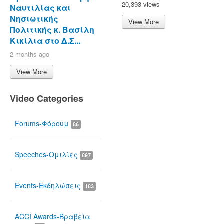
20,393 views
Ναυτιλίας και
Νησιωτικής
View More
Πολιτικής κ. Βασίλη
Κικίλια στο Δ.Σ...
2 months ago
View More
Video Categories
Forums-Φόρουμ
86
Speeches-Ομιλίες
897
Events-Εκδηλώσεις
183
ACCI Awards-Βραβεία