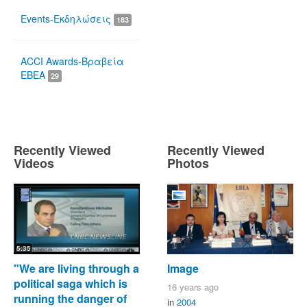
Events-Εκδηλώσεις
183
ACCI Awards-Βραβεία
ΕΒΕΑ
29
Recently Viewed
Recently Viewed
Videos
Photos
5:35
"We are living through a
Image
political saga which is
16 years ago
running the danger of
in
2004