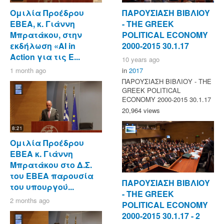
Ομιλία Προέδρου
ΠΑΡΟΥΣΙΑΣΗ ΒΙΒΛΙΟΥ
ΕΒΕΑ, κ. Γιάννη
- ΤΗΕ GREEK
Μπρατάκου, στην
POLITICAL ECONOMY
εκδήλωση «AI in
2000-2015 30.1.17
Action για τις Ε...
10 years ago
1 month ago
in
2017
ΠΑΡΟΥΣΙΑΣΗ ΒΙΒΛΙΟΥ - ΤΗΕ
GREEK POLITICAL
ECONOMY 2000-2015 30.1.17
20,964 views
8:21
Ομιλία Προέδρου
ΕΒΕΑ κ. Γιάννη
Μπρατάκου στο Δ.Σ.
του ΕΒΕΑ παρουσία
ΠΑΡΟΥΣΙΑΣΗ ΒΙΒΛΙΟΥ
του υπουργού...
- ΤΗΕ GREEK
2 months ago
POLITICAL ECONOMY
2000-2015 30.1.17 - 2