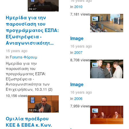
16 years ago
in
2010
39:47
7,181 views
Ημερίδα για την
παρουσίαση του
προγράμματος ΕΣΠΑ:
Εξωστρέφεια -
Image
Ανταγωνιστικότητ...
16 years ago
16 years ago
in
2007
in
Forums-Φόρουμ
8,708 views
Ημερίδα για την
παρουσίαση του
προγράμματος ΕΣΠΑ:
Εξωστρέφεια -
Image
Ανταγωνιστικότητα των
Επιχειρήσεων, 10.3.11 (2)
16 years ago
10,156 views
in
2006
7,959 views
16:29
Ομιλία προέδρου
ΚΕΕ & ΕΒΕΑ κ. Κων.