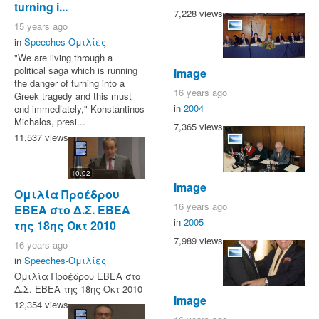
turning i...
7,228 views
15 years ago
in
Speeches-Ομιλίες
"We are living through a
political saga which is running
Image
the danger of turning into a
16 years ago
Greek tragedy and this must
in
2004
end immediately," Konstantinos
Michalos, presi...
7,365 views
11,537 views
10:02
Image
Ομιλία Προέδρου
16 years ago
ΕΒΕΑ στο Δ.Σ. ΕΒΕΑ
in
2005
της 18ης Οκτ 2010
7,989 views
16 years ago
in
Speeches-Ομιλίες
Ομιλία Προέδρου ΕΒΕΑ στο
Δ.Σ. ΕΒΕΑ της 18ης Οκτ 2010
Image
12,354 views