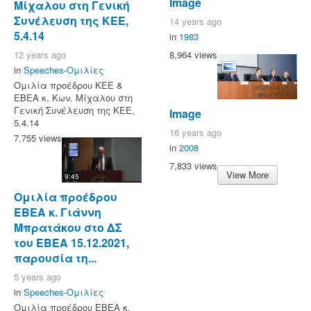
Image
Μίχαλου στη Γενική
Συνέλευση της ΚΕΕ,
14 years ago
5.4.14
in
1983
8,964 views
12 years ago
in
Speeches-Ομιλίες
Ομιλία προέδρου ΚΕΕ &
ΕΒΕΑ κ. Κων. Μίχαλου στη
Γενική Συνέλευση της ΚΕΕ,
Image
5.4.14
16 years ago
7,755 views
in
2008
7,833 views
View More
9:45
Ομιλία προέδρου
ΕΒΕΑ κ. Γιάννη
Μπρατάκου στο ΔΣ
του ΕΒΕΑ 15.12.2021,
παρουσία τη...
5 years ago
in
Speeches-Ομιλίες
Ομιλία προέδρου ΕΒΕΑ κ.