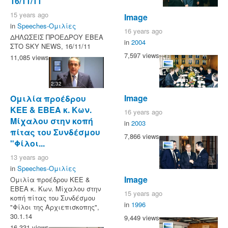
16/11/11
15 years ago
Image
in
Speeches-Ομιλίες
16 years ago
ΔΗΛΩΣΕΙΣ ΠΡΟΕΔΡΟΥ ΕΒΕΑ
in
2004
ΣΤΟ SKY NEWS, 16/11/11
7,597 views
11,085 views
2:32
Image
Ομιλία προέδρου
ΚΕΕ & ΕΒΕΑ κ. Κων.
16 years ago
Μίχαλου στην κοπή
in
2003
πίτας του Συνδέσμου
7,866 views
"Φίλοι...
13 years ago
in
Speeches-Ομιλίες
Image
Ομιλία προέδρου ΚΕΕ &
ΕΒΕΑ κ. Κων. Μίχαλου στην
15 years ago
κοπή πίτας του Συνδέσμου
in
1996
"Φίλοι της Αρχιεπισκοπης",
30.1.14
9,449 views
16,331 views