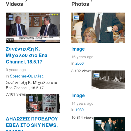
Videos
Photos
5:12
Συνέντευξη Κ.
Image
Μίχαλου στο Ena
16 years ago
Channel, 18.5.17
in
2006
9 years ago
8,102 views
in
Speeches-Ομιλίες
Συνέντευξη Κ. Μίχαλου στο
Ena Channel , 18.5.17
7,161 views
Image
14 years ago
in
1980
1:28
10,814 views
ΔΗΛΩΣΕΙΣ ΠΡΟΕΔΡΟΥ
ΕΒΕΑ ΣΤΟ SKY NEWS,