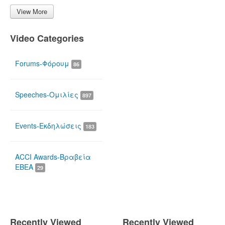
View More
Video Categories
Forums-Φόρουμ
86
Speeches-Ομιλίες
897
Events-Εκδηλώσεις
183
ACCI Awards-Βραβεία
ΕΒΕΑ
29
Recently Viewed
Recently Viewed