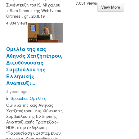
7,051 views
Συνέντευξη του Κ. Μίχαλου
View More
« SamTimes » της WebTv του
Grtimes . gr , 20.8.19
4,834 views
14:21
Ομιλία της κας
Αθηνάς Χατζηπέτρου,
Διευθύνουσας
Συμβούλου της
Ελληνικής
Αναπτυξι...
4 years ago
in
Speeches-Ομιλίες
Ομιλία της κας Αθηνάς
Χατζηπέτρου, Διευθύνουσας
Συμβούλου της Ελληνικής
Αναπτυξιακής Τράπεζας-
HDB, στην εκδήλωση
"Παρουσίαση υφιστάμενων
και νέων Χρηματοδοτικών...