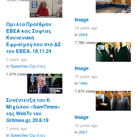
13:16
Image
Ομιλία Προέδρου
16 years ago
ΕΒΕΑ κας Σοφίας
in
2004
Κουνενάκη
7,780 views
Εφραίμογλου στο ΔΣ
του ΕΒΕΑ, 18.11.24
2 years ago
in
Speeches-Ομιλίες
Image
1,474 views
15 years ago
in
1994
7,970 views
15:47
Συνέντευξη του Κ.
Μίχαλου «SamTimes»
της WebTv του
Image
Grtimes.gr, 20.8.19
16 years ago
7 years ago
in
2007
in
Speeches-Ομιλίες