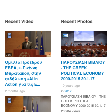
Recent Video
Recent Photos
7:27
Ομιλία Προέδρου
ΠΑΡΟΥΣΙΑΣΗ ΒΙΒΛΙΟΥ
ΕΒΕΑ, κ. Γιάννη
- ΤΗΕ GREEK
Μπρατάκου, στην
POLITICAL ECONOMY
εκδήλωση «AI in
2000-2015 30.1.17
Action για τις Ε...
10 years ago
2 months ago
in
2017
ΠΑΡΟΥΣΙΑΣΗ ΒΙΒΛΙΟΥ - ΤΗΕ
GREEK POLITICAL
ECONOMY 2000-2015 30.1.17
20,984 views