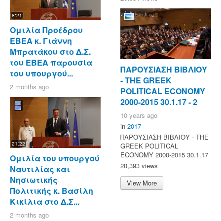
8:21
Ομιλία Προέδρου
ΕΒΕΑ κ. Γιάννη
Μπρατάκου στο Δ.Σ.
του ΕΒΕΑ παρουσία
ΠΑΡΟΥΣΙΑΣΗ ΒΙΒΛΙΟΥ
του υπουργού...
- ΤΗΕ GREEK
2 months ago
POLITICAL ECONOMY
2000-2015 30.1.17 - 2
10 years ago
in
2017
ΠΑΡΟΥΣΙΑΣΗ ΒΙΒΛΙΟΥ - ΤΗΕ
21:22
GREEK POLITICAL
ECONOMY 2000-2015 30.1.17
Ομιλία του υπουργού
20,393 views
Ναυτιλίας και
Νησιωτικής
View More
Πολιτικής κ. Βασίλη
Κικίλια στο Δ.Σ...
2 months ago