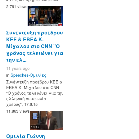
2,761 views
4:42
Συνέντευξη προέδρου
ΚΕΕ & ΕΒΕΑ Κ.
Μίχαλου στο CNN "Ο
χρόνος τελειώνει για
την ελ...
11 years ago
in
Speeches-Ομιλίες
Συνέντευξη προέδρου ΚΕΕ &
ΕΒΕΑ Κ. Μίχαλου στο CNN
"Ο χρόνος τελειώνει για την
ελληνική συμφωνία
χρέους", 17.6.15
11,863 views
13:47
Ομιλία Γιάννη