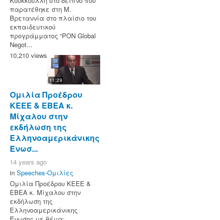
Κουκκουλλή στο δείπνο που
παρατέθηκε στη Μ.
Βρεταννία στο πλαίσιο του
εκπαιδευτικού
προγράμματος “PON Global
Negot...
10,210 views
11:29
Ομιλία Προέδρου
ΚΕΕΕ & ΕΒΕΑ κ.
Μίχαλου στην
εκδήλωση της
Ελληνοαμερικάνικης
Ένωσ...
14 years ago
in
Speeches-Ομιλίες
Ομιλία Προέδρου ΚΕΕΕ &
ΕΒΕΑ κ. Μίχαλου στην
εκδήλωση της
Ελληνοαμερικάνικης
Ένωσης με θέμα: