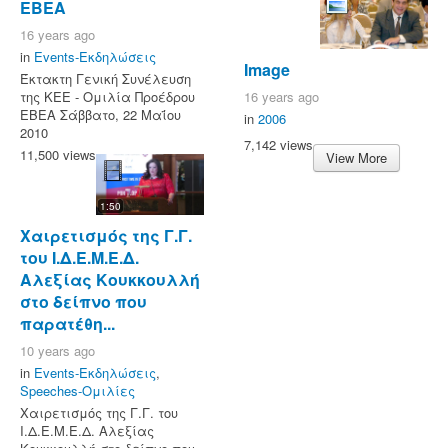
ΕΒΕΑ
16 years ago
in
Events-Εκδηλώσεις
Image
Έκτακτη Γενική Συνέλευση
16 years ago
της ΚΕΕ - Ομιλία Προέδρου
ΕΒΕΑ Σάββατο, 22 Μαΐου
in
2006
2010
7,142 views
11,500 views
View More
1:50
Χαιρετισμός της Γ.Γ.
του Ι.Δ.Ε.Μ.Ε.Δ.
Αλεξίας Κουκκουλλή
στο δείπνο που
παρατέθη...
10 years ago
in
Events-Εκδηλώσεις
,
Speeches-Ομιλίες
Χαιρετισμός της Γ.Γ. του
Ι.Δ.Ε.Μ.Ε.Δ. Αλεξίας