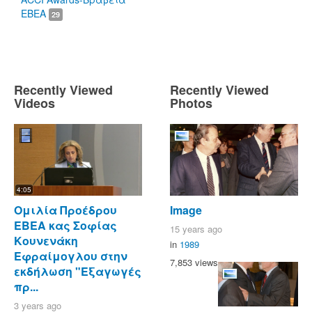
ΕΒΕΑ
29
Recently Viewed
Recently Viewed
Videos
Photos
4:05
Ομιλία Προέδρου
Image
ΕΒΕΑ κας Σοφίας
15 years ago
Κουνενάκη
in
1989
Εφραίμογλου στην
7,853 views
εκδήλωση "Εξαγωγές
πρ...
3 years ago