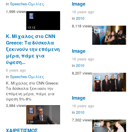
Image
in
Speeches-Ομιλίες
1,996 views
16 years ago
in
2010
8,118 views
13:12
Κ. Μίχαλος στο CNN
Greece: Τα δύσκολα
ξεκινούν την επόμενη
Image
μέρα, πάμε για
16 years ago
ύφεση...
in
2010
6 years ago
8,207 views
in
Speeches-Ομιλίες
Κ. Μίχαλος στο CNN Greece:
Τα δύσκολα ξεκινούν την
επόμενη μέρα, πάμε για
Image
ύφεση 5%-8%
3,984 views
16 years ago
in
2010
7,302 views
7:39
ΧΑΙΡΕΤΙΣΜΟΣ