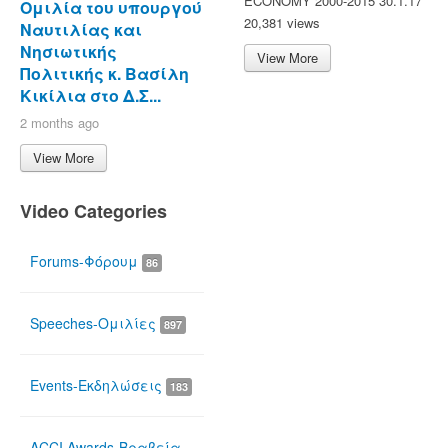
ECONOMY 2000-2015 30.1.17
Ομιλία του υπουργού
20,381 views
Ναυτιλίας και
Νησιωτικής
View More
Πολιτικής κ. Βασίλη
Κικίλια στο Δ.Σ...
2 months ago
View More
Video Categories
Forums-Φόρουμ
86
Speeches-Ομιλίες
897
Events-Εκδηλώσεις
183
ACCI Awards-Βραβεία