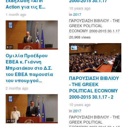
εκδήλωση «AI in
2000-2015 30.1.17
Action για τις Ε...
10 years ago
1 month ago
in
2017
ΠΑΡΟΥΣΙΑΣΗ ΒΙΒΛΙΟΥ - ΤΗΕ
GREEK POLITICAL
ECONOMY 2000-2015 30.1.17
20,968 views
8:21
Ομιλία Προέδρου
ΕΒΕΑ κ. Γιάννη
Μπρατάκου στο Δ.Σ.
του ΕΒΕΑ παρουσία
ΠΑΡΟΥΣΙΑΣΗ ΒΙΒΛΙΟΥ
του υπουργού...
- ΤΗΕ GREEK
2 months ago
POLITICAL ECONOMY
2000-2015 30.1.17 - 2
10 years ago
in
2017
ΠΑΡΟΥΣΙΑΣΗ ΒΙΒΛΙΟΥ - ΤΗΕ
21:22
GREEK POLITICAL