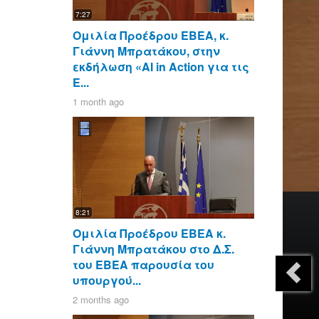
7:27
Ομιλία Προέδρου ΕΒΕΑ, κ.
Γιάννη Μπρατάκου, στην
εκδήλωση «AI in Action για τις
Ε...
1 month ago
8:21
Ομιλία Προέδρου ΕΒΕΑ κ.
Γιάννη Μπρατάκου στο Δ.Σ.
του ΕΒΕΑ παρουσία του
υπουργού...
2 months ago