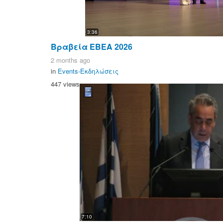
3:36
Βραβεία ΕΒΕΑ 2026
2 months ago
in
Events-Εκδηλώσεις
447 views
7:10