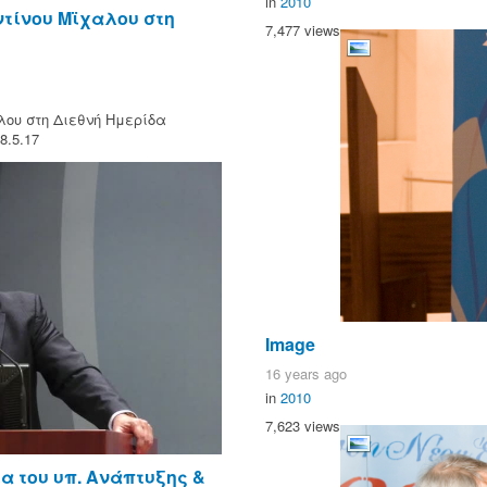
in
2010
ντίνου Μϊχαλου στη
7,477 views
λου στη Διεθνή Ημερίδα
.5.17
Image
16 years ago
in
2010
7,623 views
α του υπ. Ανάπτυξης &