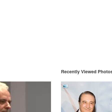
Use Up/Down Arrow keys to increase or decrease volume.
Recently Viewed Photo