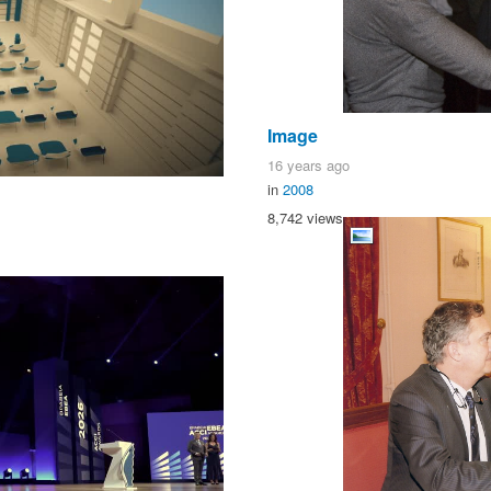
Image
16 years ago
in
2008
8,742 views