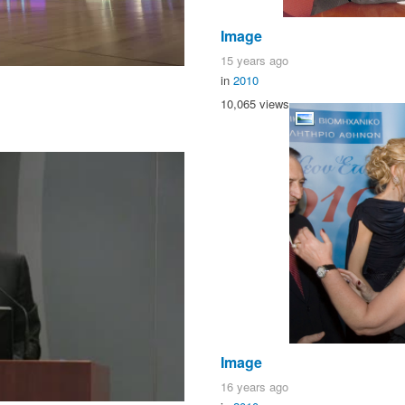
Image
15 years ago
in
2010
10,065 views
Image
16 years ago