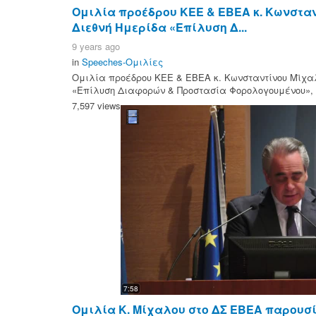
Ομιλία προέδρου ΚΕΕ & ΕΒΕΑ κ. Κωνστα
Διεθνή Ημερίδα «Επίλυση Δ...
9 years ago
in
Speeches-Ομιλίες
Ομιλία προέδρου ΚΕΕ & ΕΒΕΑ κ. Κωνσταντίνου Μϊχα
«Επίλυση Διαφορών & Προστασία Φορολογουμένου», 8
7,597 views
7:58
Ομιλία Κ. Μίχαλου στο ΔΣ ΕΒΕΑ παρουσί