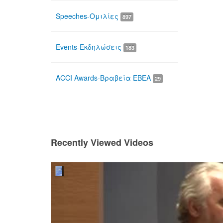
Speeches-Ομιλίες
897
Events-Εκδηλώσεις
183
ACCI Awards-Βραβεία ΕΒΕΑ
29
Recently Viewed Videos