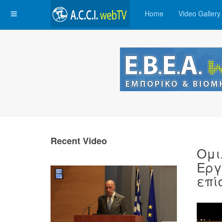
Home
Video Gallery
Recent Video
Ομι
Εργ
επί