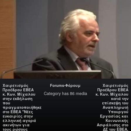
Χαιρετισμός
Forums-Φόρουμ
Χαιρετισμός
Προέδρου ΕΒΕΑ
Προέδρου ΕΒΕΑ
Category
has 86 media
κ. Κων. Μίχαλου
κ. Κων. Μίχαλου
στην εκδήλωση
κατά την
που
επίσκεψη του
πραγματοποιήθηκε
Αναπληρωτή
στο ΕΒΕΑ "Νέες
Υπουργού
ευκαιρίες στην
Εργασίας και
ελληνική αγορά
Κοινωνικής
ακινήτων για
Ασφάλισης στο
τους ρώσους
ΔΣ του ΕΒΕΑ,