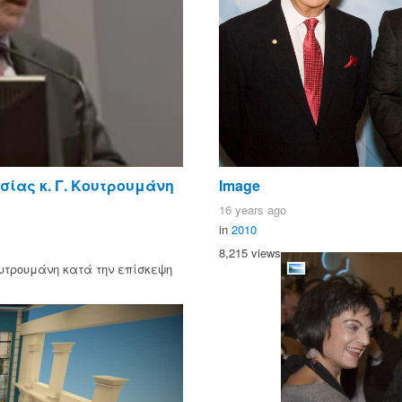
ίας κ. Γ. Κουτρουμάνη
Image
16 years ago
in
2010
8,215 views
υτρουμάνη κατά την επίσκεψη