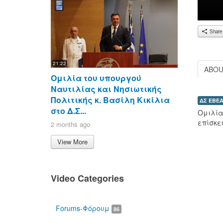
Share
21:22
ABO
Ομιλία του υπουργού
Ναυτιλίας και Νησιωτικής
Πολιτικής κ. Βασίλη Κικίλια
ΔΣ ΕΒΕ
στο Δ.Σ...
Ομιλία
επίσκεψ
2 months ago
View More
Video Categories
00:00
Forums-Φόρουμ
86