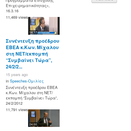
Προγράμματα Ενίσχυσης
Επιχειρηματικότητας»,
16.3.16
11,469 views
14:17
Συνέντευξη προέδρου
ΕΒΕΑ κ.Κων. Μίχαλου
στη ΝΕΤ/εκπομπή
“Συμβαίνει Τώρα”,
24/2/2...
15 years ago
in
Speeches-Ομιλίες
Συνέντευξη προέδρου ΕΒΕΑ
κ.Κων. Μίχαλου στη ΝΕΤ/
εκπομπή “Συμβαίνει Τώρα”,
24/2/2012
11,791 views
24:00