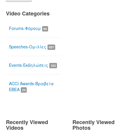
Video Categories
Forums-Φόρουμ
86
Speeches-Ομιλίες
897
Events-Εκδηλώσεις
183
ACCI Awards-Βραβεία
ΕΒΕΑ
29
Recently Viewed
Recently Viewed
Videos
Photos