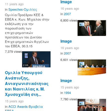
Image
11 years ago
16 years ago
in
Speeches-Ομιλίες
in
2007
Ομιλία Προέδρου ΚΕΕ &
ΕΒΕΑ κ. Κων. Μίχαλου στην
6,800 views
εκδήλωση για την
παρουσίαση των
επιχειρηματικών
προτάσεων του Δικτύου
Image
Επιχειρηματικών Αγγέλων
του ΕΒΕΑ, 30.3.15
16 years ago
7,379 views
in
2007
6,601 views
2:05
Ομιλία Υπουργού
Ανάπτυξης,
Image
Ανταγωνιστικότητας
15 years ago
και Ναυτιλίας κ. Μ.
in
1994
Χρυσοχοϊδη στη...
7,780 views
15 years ago
in
ACCI Awards-Βραβεία
ΕΒΕΑ