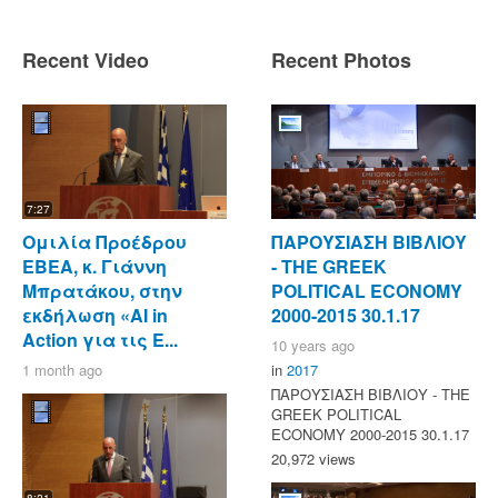
Recent Video
Recent Photos
7:27
Ομιλία Προέδρου
ΠΑΡΟΥΣΙΑΣΗ ΒΙΒΛΙΟΥ
ΕΒΕΑ, κ. Γιάννη
- ΤΗΕ GREEK
Μπρατάκου, στην
POLITICAL ECONOMY
εκδήλωση «AI in
2000-2015 30.1.17
Action για τις Ε...
10 years ago
1 month ago
in
2017
ΠΑΡΟΥΣΙΑΣΗ ΒΙΒΛΙΟΥ - ΤΗΕ
GREEK POLITICAL
ECONOMY 2000-2015 30.1.17
20,972 views
8:21