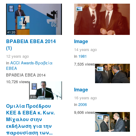
41:20
ΒΡΑΒΕΙΑ ΕΒΕΑ 2014
Image
(1)
14 years ago
12 years ago
in
1981
in
ACCI Awards-Βραβεία
7,535 views
ΕΒΕΑ
ΒΡΑΒΕΙΑ ΕΒΕΑ 2014
10,726 views
Image
16 years ago
3:06
in
2006
Ομιλία Προέδρου
ΚΕΕ & ΕΒΕΑ κ. Κων.
9,606 views
Μίχαλου στην
εκδήλωση για την
παρουσίαση των...