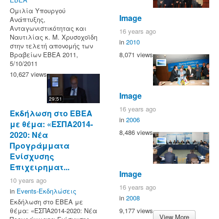
Ομιλία Υπουργού
Image
Ανάπτυξης,
Ανταγωνιστικότητας και
16 years ago
Ναυτιλίας κ. Μ. Χρυσοχοϊδη
in
2010
στην τελετή απονομής των
Βραβείων ΕΒΕΑ 2011,
8,071 views
5/10/2011
10,627 views
Image
29:51
16 years ago
Εκδήλωση στο ΕΒΕΑ
in
2006
με θέμα: «ΕΣΠΑ2014-
8,486 views
2020: Νέα
Προγράμματα
Ενίσχυσης
Επιχειρηματ...
Image
10 years ago
16 years ago
in
Events-Εκδηλώσεις
in
2008
Εκδήλωση στο ΕΒΕΑ με
9,177 views
θέμα: «ΕΣΠΑ2014-2020: Νέα
View More