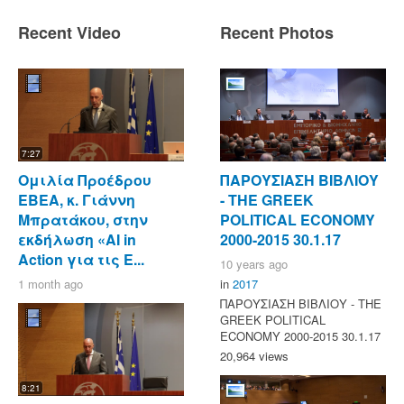
Recent Video
Recent Photos
7:27
Ομιλία Προέδρου
ΠΑΡΟΥΣΙΑΣΗ ΒΙΒΛΙΟΥ
ΕΒΕΑ, κ. Γιάννη
- ΤΗΕ GREEK
Μπρατάκου, στην
POLITICAL ECONOMY
εκδήλωση «AI in
2000-2015 30.1.17
Action για τις Ε...
10 years ago
1 month ago
in
2017
ΠΑΡΟΥΣΙΑΣΗ ΒΙΒΛΙΟΥ - ΤΗΕ
GREEK POLITICAL
ECONOMY 2000-2015 30.1.17
20,964 views
8:21