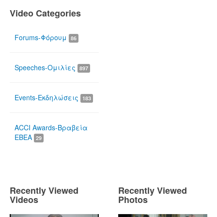
Video Categories
Forums-Φόρουμ
86
Speeches-Ομιλίες
897
Events-Εκδηλώσεις
183
ACCI Awards-Βραβεία
ΕΒΕΑ
29
Recently Viewed
Recently Viewed
Videos
Photos