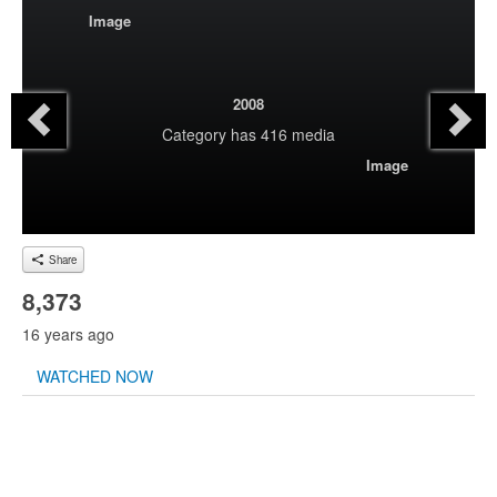
Image
2008
Category
has 416 media
Image
Share
8,373
16 years ago
WATCHED NOW