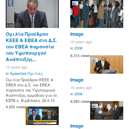
9:36
Ομιλία Προέδρου
Image
ΚΕΕΕ & ΕΒΕΑ στο Δ.Σ.
16 years ago
του ΕΒΕΑ παρουσία
in
2008
του Υφυπουργού
8,374 views
Ανάπτυξης...
13 years ago
in
Speeches-Ομιλίες
Image
Ομιλία Προέδρου ΚΕΕΕ &
ΕΒΕΑ στο Δ.Σ. του ΕΒΕΑ
16 years ago
παρουσία του Υφυπουργού
in
2008
Ανάπτυξης αρμόδιου για το
ΕΣΠΑ κ. Βιρβιδάκη, 20.5.13
9,583 views
9,253 views
5:53
Image