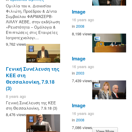
Ομιλία του κ. Διονυσίου
Φιλιώτη, Προέδρου & Δ/ντα
Image
Συμβούλου ΦΑΡΜΑΣΕΡΒ-
16 years ago
ΛΙΛΛΥ ΑΕΒΕ, στην εκδήλωση
in
2008
«Ρευστότητα – Ομόλογα &
Επιπτώσεις στις Εταιρείες
8,198 views
Ιατροτεχνολογι...
9,762 views
Image
16:57
16 years ago
Γενική Συνέλευση της
in
2003
ΚΕΕ στη
7,439 views
Θεσσαλονίκη, 7.9.18
(3)
8 years ago
Γενική Συνέλευση της ΚΕΕ
Image
στη Θεσσαλονίκη, 7.9.18 (3)
16 years ago
8,476 views
in
2008
7,086 views
8:32
View More