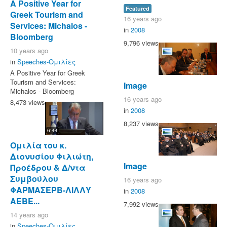
A Positive Year for
Featured
Greek Tourism and
16 years ago
Services: Michalos -
in
2008
Bloomberg
9,796 views
10 years ago
in
Speeches-Ομιλίες
A Positive Year for Greek
Tourism and Services:
Image
Michalos - Bloomberg
16 years ago
8,473 views
in
2008
8,237 views
6:44
Ομιλία του κ.
Διονυσίου Φιλιώτη,
Image
Προέδρου & Δ/ντα
Συμβούλου
16 years ago
ΦΑΡΜΑΣΕΡΒ-ΛΙΛΛΥ
in
2008
ΑΕΒΕ...
7,992 views
14 years ago
in
Speeches-Ομιλίες