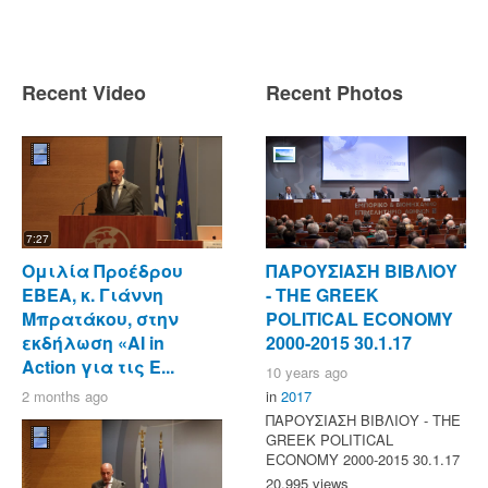
Recent Video
Recent Photos
7:27
Ομιλία Προέδρου
ΠΑΡΟΥΣΙΑΣΗ ΒΙΒΛΙΟΥ
ΕΒΕΑ, κ. Γιάννη
- ΤΗΕ GREEK
Μπρατάκου, στην
POLITICAL ECONOMY
εκδήλωση «AI in
2000-2015 30.1.17
Action για τις Ε...
10 years ago
2 months ago
in
2017
ΠΑΡΟΥΣΙΑΣΗ ΒΙΒΛΙΟΥ - ΤΗΕ
GREEK POLITICAL
ECONOMY 2000-2015 30.1.17
20,995 views