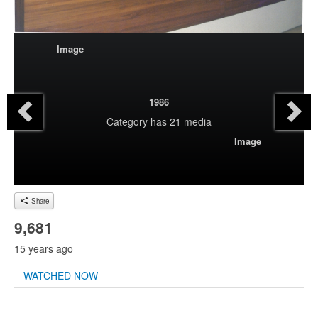
Image
1986
Category
has 21 media
Image
Share
9,681
15 years ago
WATCHED NOW