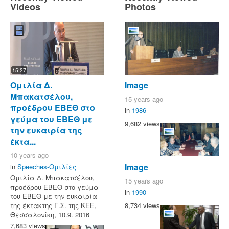
Videos
Photos
15:27
Ομιλία Δ.
Image
Μπακατσέλου,
15 years ago
προέδρου ΕΒΕΘ στο
in
1986
γεύμα του ΕΒΕΘ με
9,682 views
την ευκαιρία της
έκτα...
10 years ago
Image
in
Speeches-Ομιλίες
Ομιλία Δ. Μπακατσέλου,
15 years ago
προέδρου ΕΒΕΘ στο γεύμα
in
1990
του ΕΒΕΘ με την ευκαιρία
8,734 views
της έκτακτης Γ.Σ. της ΚΕΕ,
Θεσσαλονίκη, 10.9. 2016
7,683 views