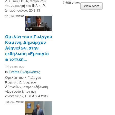
Δ.Σ. του ΕΒΕΑ, παρουσία
7,699 views
του Διοικητή του ΙΚΑ κ. Ρ.
View More
Σπυρόπουλου, 20.3.13
11,076 views
15:03
Ομιλία του κ.Γιώργου
Καμίνη, Δημάρχου
Αθηναίων, στην
εκδήλωση «Εμπορίο
& τοπική...
14 years ago
in
Events-Εκδηλώσεις
Ομιλία του κ.Γιώργου
Καμίνη, Δημάρχου
Αθηναίων, στην εκδήλωση
«Εμπορίο & τοπική
ανάπτυξη», ΕΒΕΑ 2.4.2012
10,072 views
18:00