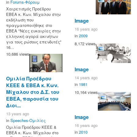
in
Forums-Φόρουμ
Χαιρετισμός Προέδρου
ΕΒΕΑ κ. Κων. Μίχαλου στην
εκδήλωση που
Image
πραγματοποιήθηκε στο
16 years ago
ΕΒΕΑ "Νέες ευκαιρίες στην
in
2009
ελληνική αγορά ακινήτων
για τους ρώσους επενδυτές"
8,172 views
16...
10,686 views
Image
6:13
14 years ago
Ομιλία Προέδρου
in
1981
ΚΕΕΕ & ΕΒΕΑ κ. Κων.
Μίχαλου στο Δ.Σ. του
10,164 views
ΕΒΕΑ, παρουσία του
Διοι...
13 years ago
Image
in
Speeches-Ομιλίες
16 years ago
Ομιλία Προέδρου ΚΕΕΕ &
in
2010
ΕΒΕΑ κ. Κων. Μίχαλου στο