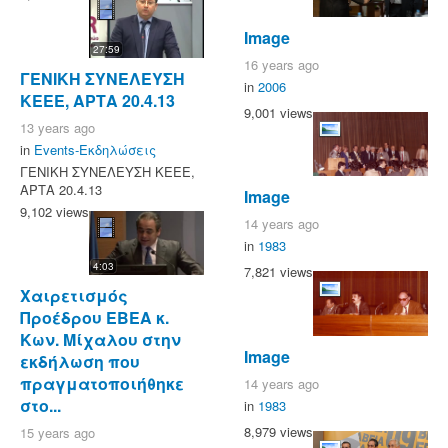
Image
27:59
16 years ago
ΓΕΝΙΚΗ ΣΥΝΕΛΕΥΣΗ
in
2006
ΚΕΕΕ, ΑΡΤΑ 20.4.13
9,001 views
13 years ago
in
Events-Εκδηλώσεις
ΓΕΝΙΚΗ ΣΥΝΕΛΕΥΣΗ ΚΕΕΕ,
ΑΡΤΑ 20.4.13
Image
9,102 views
14 years ago
in
1983
4:03
7,821 views
Χαιρετισμός
Προέδρου ΕΒΕΑ κ.
Κων. Μίχαλου στην
Image
εκδήλωση που
πραγματοποιήθηκε
14 years ago
στο...
in
1983
8,979 views
15 years ago