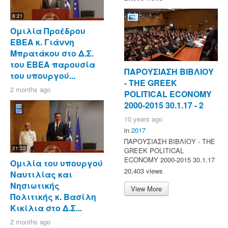
8:21
Ομιλία Προέδρου
ΕΒΕΑ κ. Γιάννη
Μπρατάκου στο Δ.Σ.
του ΕΒΕΑ παρουσία
ΠΑΡΟΥΣΙΑΣΗ ΒΙΒΛΙΟΥ
του υπουργού...
- ΤΗΕ GREEK
2 months ago
POLITICAL ECONOMY
2000-2015 30.1.17 - 2
10 years ago
in
2017
ΠΑΡΟΥΣΙΑΣΗ ΒΙΒΛΙΟΥ - ΤΗΕ
21:22
GREEK POLITICAL
ECONOMY 2000-2015 30.1.17
Ομιλία του υπουργού
20,403 views
Ναυτιλίας και
Νησιωτικής
View More
Πολιτικής κ. Βασίλη
Κικίλια στο Δ.Σ...
2 months ago