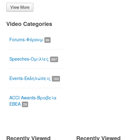
View More
Video Categories
Forums-Φόρουμ
86
Speeches-Ομιλίες
897
Events-Εκδηλώσεις
183
ACCI Awards-Βραβεία
ΕΒΕΑ
29
Recently Viewed
Recently Viewed