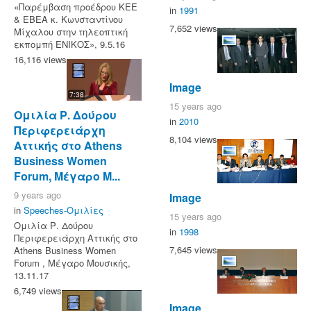
«Παρέμβαση προέδρου ΚΕΕ
in
1991
& ΕΒΕΑ κ. Κωνσταντίνου
7,652 views
Μίχαλου στην τηλεοπτική
εκπομπή ΕΝΙΚΟΣ», 9.5.16
16,116 views
Image
7:38
15 years ago
Ομιλία Ρ. Δούρου
in
2010
Περιφερειάρχη
8,104 views
Αττικής στο Athens
Business Women
Forum, Μέγαρο Μ...
9 years ago
Image
in
Speeches-Ομιλίες
15 years ago
Ομιλία Ρ. Δούρου
in
1998
Περιφερειάρχη Αττικής στο
7,645 views
Athens Business Women
Forum , Μέγαρο Μουσικής,
13.11.17
6,749 views
Image