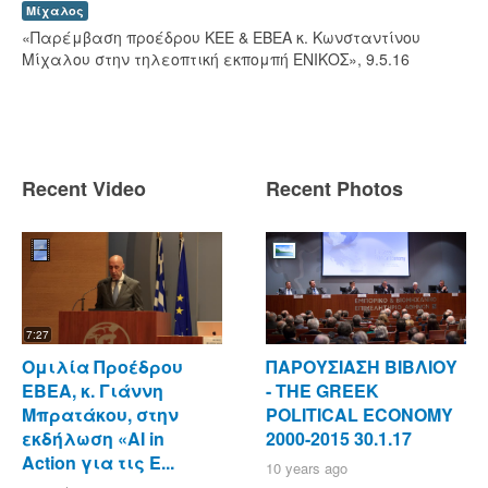
Μίχαλος
«Παρέμβαση προέδρου ΚΕΕ & ΕΒΕΑ κ. Κωνσταντίνου
Μίχαλου στην τηλεοπτική εκπομπή ΕΝΙΚΟΣ», 9.5.16
Recent Video
Recent Photos
7:27
Ομιλία Προέδρου
ΠΑΡΟΥΣΙΑΣΗ ΒΙΒΛΙΟΥ
ΕΒΕΑ, κ. Γιάννη
- ΤΗΕ GREEK
Μπρατάκου, στην
POLITICAL ECONOMY
εκδήλωση «AI in
2000-2015 30.1.17
Action για τις Ε...
10 years ago