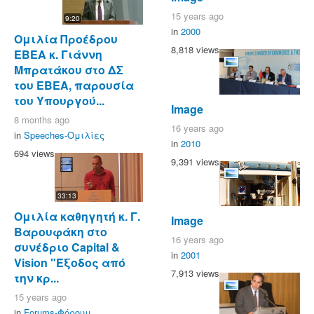
15 years ago
9:20
in
2000
Ομιλία Προέδρου
8,818 views
ΕΒΕΑ κ. Γιάννη
Μπρατάκου στο ΔΣ
του ΕΒΕΑ, παρουσία
του Υπουργού...
Image
8 months ago
16 years ago
in
Speeches-Ομιλίες
in
2010
694 views
9,391 views
33:13
Ομιλία καθηγητή κ. Γ.
Image
Βαρουφάκη στο
16 years ago
συνέδριο Capital &
in
2001
Vision "Έξοδος από
7,913 views
την κρ...
15 years ago
in
Forums-Φόρουμ