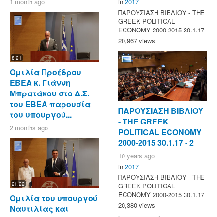
1 month ago
in
2017
ΠΑΡΟΥΣΙΑΣΗ ΒΙΒΛΙΟΥ - ΤΗΕ
GREEK POLITICAL
ECONOMY 2000-2015 30.1.17
20,967 views
8:21
Ομιλία Προέδρου
ΕΒΕΑ κ. Γιάννη
Μπρατάκου στο Δ.Σ.
του ΕΒΕΑ παρουσία
ΠΑΡΟΥΣΙΑΣΗ ΒΙΒΛΙΟΥ
του υπουργού...
- ΤΗΕ GREEK
2 months ago
POLITICAL ECONOMY
2000-2015 30.1.17 - 2
10 years ago
in
2017
ΠΑΡΟΥΣΙΑΣΗ ΒΙΒΛΙΟΥ - ΤΗΕ
21:22
GREEK POLITICAL
ECONOMY 2000-2015 30.1.17
Ομιλία του υπουργού
20,380 views
Ναυτιλίας και