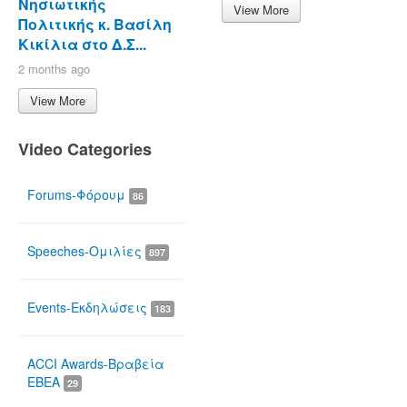
Νησιωτικής
View More
Πολιτικής κ. Βασίλη
Κικίλια στο Δ.Σ...
2 months ago
View More
Video Categories
Forums-Φόρουμ
86
Speeches-Ομιλίες
897
Events-Εκδηλώσεις
183
ACCI Awards-Βραβεία
ΕΒΕΑ
29