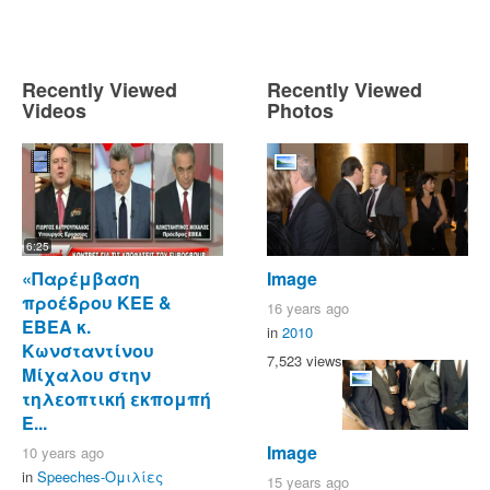
Recently Viewed
Recently Viewed
Videos
Photos
6:25
«Παρέμβαση
Image
προέδρου ΚΕΕ &
16 years ago
ΕΒΕΑ κ.
in
2010
Κωνσταντίνου
7,523 views
Μίχαλου στην
τηλεοπτική εκπομπή
Ε...
Image
10 years ago
in
Speeches-Ομιλίες
15 years ago