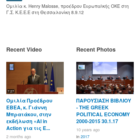
Ομιλία κ. Henry Malosse, προέδρου Ευρωπαϊκής ΟΚΕ στη
Γ.Σ. Κ.Ε.Ε.Ε στη Θεσσαλονίκη 8.9.12
Recent Video
Recent Photos
7:27
Ομιλία Προέδρου
ΠΑΡΟΥΣΙΑΣΗ ΒΙΒΛΙΟΥ
ΕΒΕΑ, κ. Γιάννη
- ΤΗΕ GREEK
Μπρατάκου, στην
POLITICAL ECONOMY
εκδήλωση «AI in
2000-2015 30.1.17
Action για τις Ε...
10 years ago
2 months ago
in
2017