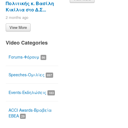
Πολιτικής κ. Βασίλη
Κικίλια στο Δ.Σ...
2 months ago
View More
Video Categories
Forums-Φόρουμ
86
Speeches-Ομιλίες
897
Events-Εκδηλώσεις
183
ACCI Awards-Βραβεία
ΕΒΕΑ
29