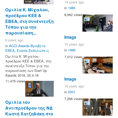
14 years ago
10:55
in
1980
Ομιλία Κ. Μίχαλου,
8,662 views
προέδρου ΚΕΕ &
ΕΒΕΑ, στη συνέντευξη
Τύπου για την
παρουσίαση...
Image
8 years ago
15 years ago
in
ACCI Awards-Βραβεία
in
1999
ΕΒΕΑ
,
Events-Εκδηλώσεις
Ομιλία Κ. Μίχαλου,
7,012 views
προέδρου ΚΕΕ & ΕΒΕΑ, στη
συνέντευξη Τύπου για την
παρουσίαση των Start Up
Awards 2018, 25.4.18
Image
11,479 views
16 years ago
in
2001
26:39
7,296 views
Ομιλία του
Αντιπροέδρου της ΝΔ
Κωστή Χατζηδάκη στο