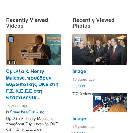
Recently Viewed
Recently Viewed
Videos
Photos
18:13
Ομιλία κ. Henry
Image
Malosse, προέδρου
16 years ago
Ευρωπαϊκής ΟΚΕ στη
in
2008
Γ.Σ. Κ.Ε.Ε.Ε στη
7,710 views
Θεσσαλονίκ...
14 years ago
in
Speeches-Ομιλίες
Image
Ομιλία κ. Henry Malosse,
προέδρου Ευρωπαϊκής ΟΚΕ
15 years ago
στη Γ.Σ. Κ.Ε.Ε.Ε στη
in
1997