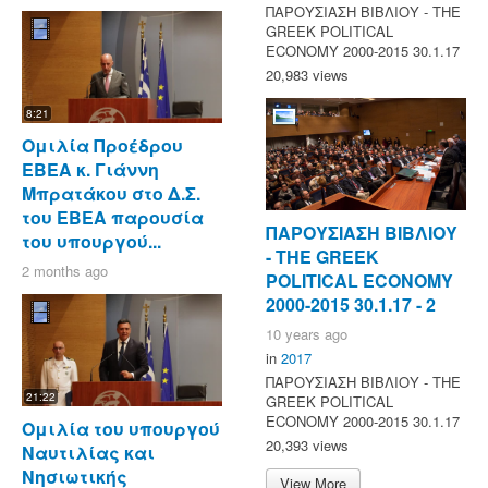
ΠΑΡΟΥΣΙΑΣΗ ΒΙΒΛΙΟΥ - ΤΗΕ
GREEK POLITICAL
ECONOMY 2000-2015 30.1.17
20,983 views
8:21
Ομιλία Προέδρου
ΕΒΕΑ κ. Γιάννη
Μπρατάκου στο Δ.Σ.
του ΕΒΕΑ παρουσία
ΠΑΡΟΥΣΙΑΣΗ ΒΙΒΛΙΟΥ
του υπουργού...
- ΤΗΕ GREEK
2 months ago
POLITICAL ECONOMY
2000-2015 30.1.17 - 2
10 years ago
in
2017
ΠΑΡΟΥΣΙΑΣΗ ΒΙΒΛΙΟΥ - ΤΗΕ
21:22
GREEK POLITICAL
ECONOMY 2000-2015 30.1.17
Ομιλία του υπουργού
20,393 views
Ναυτιλίας και
Νησιωτικής
View More