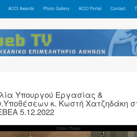
ACCI Awards
Photo Gallery
ACCI Portal
Contact
T
λία Υπουργού Εργασίας &
ν.Υποθέσεων κ. Κωστή Χατζηδάκη σ
ΕΒΕΑ 5.12.2022
Video Player