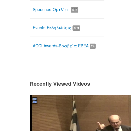
Speeches-Ομιλίες
897
Events-Εκδηλώσεις
183
ACCI Awards-Βραβεία ΕΒΕΑ
29
Recently Viewed Videos