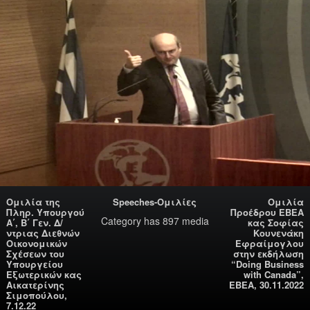
Ομιλία της
Speeches-Ομιλίες
Ομιλία
Πληρ. Υπουργού
Προέδρου ΕΒΕΑ
Category
has 897 media
Α΄, Β΄ Γεν. Δ/
κας Σοφίας
ντριας Διεθνών
Κουνενάκη
Οικονομικών
Εφραίμογλου
Σχέσεων του
στην εκδήλωση
Υπουργείου
“Doing Business
Εξωτερικών κας
with Canada”,
Αικατερίνης
ΕΒΕΑ, 30.11.2022
Σιμοπούλου,
7.12.22