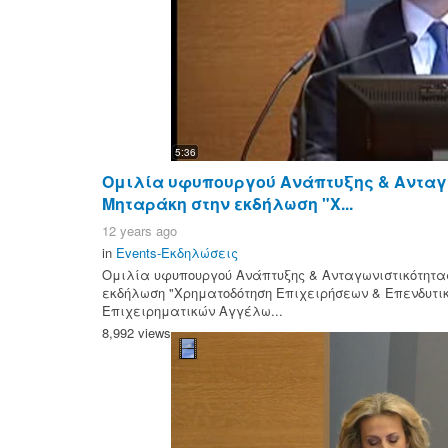
5:36
Ομιλία υφυπουργού Ανάπτυξης & Ανταγω
Μηταράκη στην εκδήλωση "Χ...
12 years ago
in
Events-Εκδηλώσεις
Ομιλία υφυπουργού Ανάπτυξης & Ανταγωνιστικότητας
εκδήλωση "Χρηματοδότηση Επιχειρήσεων & Επενδυτικ
Επιχειρηματικών Αγγέλω...
8,992 views