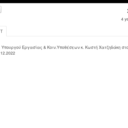
4 y
UT
 Υπουργού Εργασίας & Κοιν.Υποθέσεων κ. Κωστή Χατζηδάκη στ
00:00
.12.2022
00:00
Use Up/Down Arrow keys to increase or decrease volume.