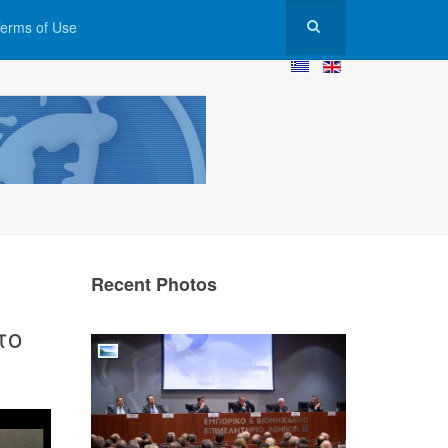
erms of Use
Recent Photos
το