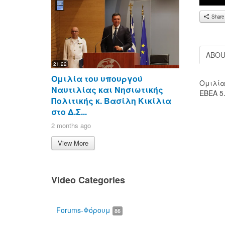
Share
ABO
21:22
Ομιλία του υπουργού
Ομιλία
Ναυτιλίας και Νησιωτικής
ΕΒΕΑ 5
Πολιτικής κ. Βασίλη Κικίλια
00:00
στο Δ.Σ...
2 months ago
View More
Video Categories
Forums-Φόρουμ
86