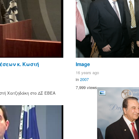
έσεων κ. Κωστή
Image
16 years ago
in
2007
7,999 views
στή Χατζηδάκη στο ΔΣ ΕΒΕΑ