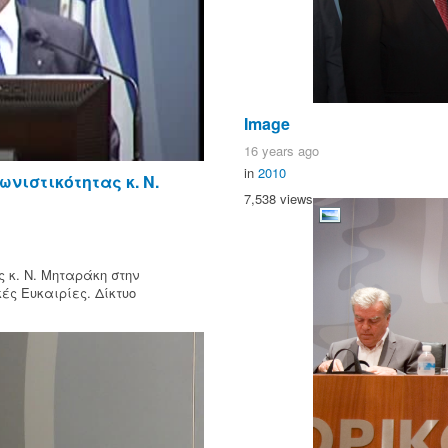
Image
16 years ago
in
2010
νιστικότητας κ. Ν.
7,538 views
 κ. Ν. Μηταράκη στην
ές Ευκαιρίες. Δίκτυο