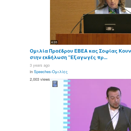
4:05
Ομιλία Προέδρου ΕΒΕΑ κας Σοφίας Κου
στην εκδήλωση "Εξαγωγές πρ...
3 years ago
in
Speeches-Ομιλίες
2,003 views