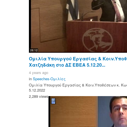
26:12
Ομιλία Υπουργού Εργασίας & Κοιν.Υποθ
Χατζηδάκη στο ΔΣ ΕΒΕΑ 5.12.20...
4 years ago
in
Speeches-Ομιλίες
Ομιλία Υπουργού Εργασίας & Κοιν.Υποθέσεων κ. Κω
5.12.2022
2,289 views