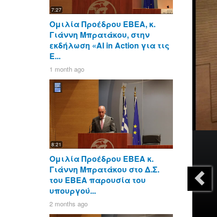
7:27
Ομιλία Προέδρου ΕΒΕΑ, κ.
Γιάννη Μπρατάκου, στην
εκδήλωση «AI in Action για τις
Ε...
1 month ago
8:21
Ομιλία Προέδρου ΕΒΕΑ κ.
Γιάννη Μπρατάκου στο Δ.Σ.
του ΕΒΕΑ παρουσία του
υπουργού...
2 months ago