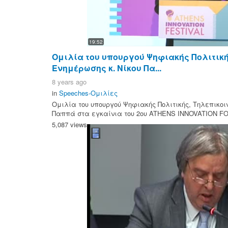
19:52
Ομιλία του υπουργού Ψηφιακής Πολιτική
Ενημέρωσης κ. Νίκου Πα...
8 years ago
in
Speeches-Ομιλίες
Ομιλία του υπουργού Ψηφιακής Πολιτικής, Τηλεπικοι
Παππά στα εγκαίνια του 2ου ATHENS INNOVATION FO
5,087 views