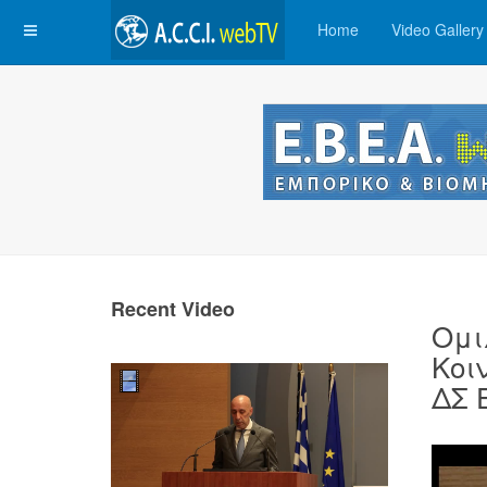
Home
Video Gallery
Recent Video
Ομι
Κοι
ΔΣ 