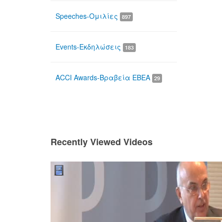
Speeches-Ομιλίες
897
Events-Εκδηλώσεις
183
ACCI Awards-Βραβεία ΕΒΕΑ
29
Recently Viewed Videos