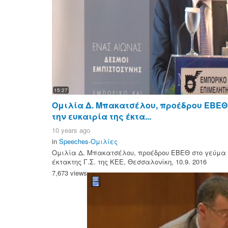
15:27
Ομιλία Δ. Μπακατσέλου, προέδρου ΕΒΕΘ
την ευκαιρία της έκτα...
10 years ago
in
Speeches-Ομιλίες
Ομιλία Δ. Μπακατσέλου, προέδρου ΕΒΕΘ στο γεύμα τ
έκτακτης Γ.Σ. της ΚΕΕ, Θεσσαλονίκη, 10.9. 2016
7,673 views