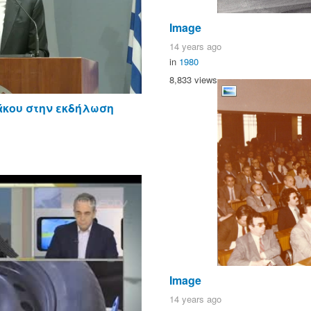
Image
14 years ago
in
1980
8,833 views
άκου στην εκδήλωση
Image
14 years ago