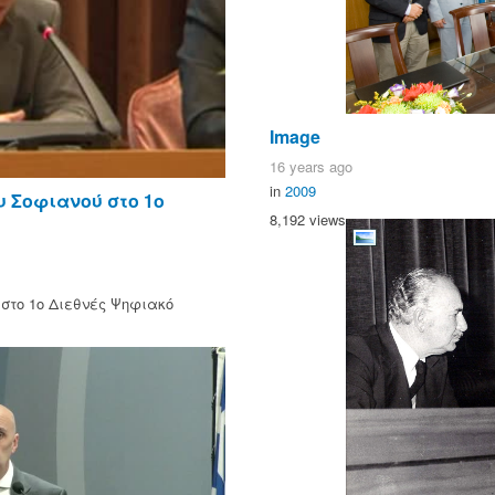
Image
16 years ago
in
2009
υ Σοφιανού στο 1ο
8,192 views
στο 1ο Διεθνές Ψηφιακό