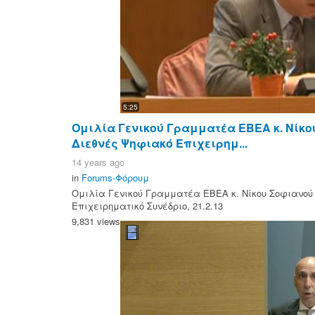
5:25
Ομιλία Γενικού Γραμματέα ΕΒΕΑ κ. Νίκο
Διεθνές Ψηφιακό Επιχειρημ...
14 years ago
in
Forums-Φόρουμ
Ομιλία Γενικού Γραμματέα ΕΒΕΑ κ. Νίκου Σοφιανού 
Επιχειρηματικό Συνέδριο, 21.2.13
9,831 views