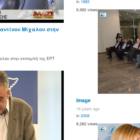
in
1983
9,992 views
αντίνου Μίχαλου στην
αλου στην εκπομπή της ΕΡΤ
Image
16 years ago
in
2008
8,282 views