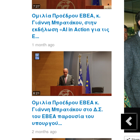
7:27
Ομιλία Προέδρου ΕΒΕΑ, κ.
Γιάννη Μπρατάκου, στην
εκδήλωση «AI in Action για τις
Ε...
1 month ago
8:21
Ομιλία Προέδρου ΕΒΕΑ κ.
Γιάννη Μπρατάκου στο Δ.Σ.
του ΕΒΕΑ παρουσία του
υπουργού...
2 months ago
Share