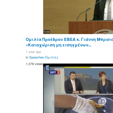
5:39
Ομιλία Προέδρου ΕΒΕΑ κ. Γιάννη Μπρατ
«Καταχώριση μη εισηγμένων...
1 year ago
in
Speeches-Ομιλίες
1,078 views