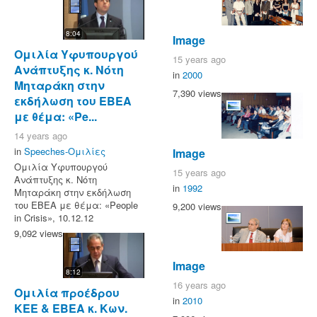
8:04
Image
Ομιλία Υφυπουργού
15 years ago
Ανάπτυξης κ. Νότη
in
2000
Μηταράκη στην
7,390 views
εκδήλωση του ΕΒΕΑ
με θέμα: «Pe...
14 years ago
in
Speeches-Ομιλίες
Image
Ομιλία Υφυπουργού
15 years ago
Ανάπτυξης κ. Νότη
in
1992
Μηταράκη στην εκδήλωση
του ΕΒΕΑ με θέμα: «People
9,200 views
in Crisis», 10.12.12
9,092 views
Image
8:12
16 years ago
Ομιλία προέδρου
in
2010
ΚΕΕ & ΕΒΕΑ κ. Κων.