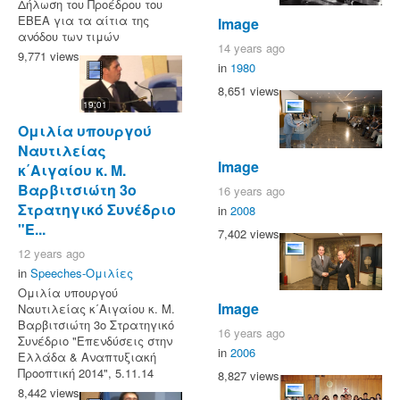
Δήλωση του Προέδρου του
ΕΒΕΑ για τα αίτια της
Image
ανόδου των τιμών
14 years ago
9,771 views
in
1980
8,651 views
19:01
Ομιλία υπουργού
Ναυτιλείας
Image
κ΄Αιγαίου κ. Μ.
Βαρβιτσιώτη 3ο
16 years ago
Στρατηγικό Συνέδριο
in
2008
"Ε...
7,402 views
12 years ago
in
Speeches-Ομιλίες
Ομιλία υπουργού
Image
Ναυτιλείας κ΄Αιγαίου κ. Μ.
Βαρβιτσιώτη 3ο Στρατηγικό
16 years ago
Συνέδριο "Επενδύσεις στην
in
2006
Ελλάδα & Αναπτυξιακή
Προοπτική 2014", 5.11.14
8,827 views
8,442 views