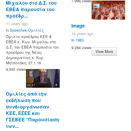
7,996 views
Μίχαλου στο Δ.Σ. του
ΕΒΕΑ παρουσία του
προέδρ...
11 years ago
Image
in
Speeches-Ομιλίες
14 years ago
Ομιλία προέδρου ΚΕΕ &
in
1983
ΕΒΕΑ κ. Κων. Μίχαλου στο
Δ.Σ. του ΕΒΕΑ παρουσία του
9,284 views
View More
προέδρου της Νέας
Δημοκρατίας κ. Κυρ.
Μητσοτάκη, 27.1.16
9,935 views
20:37
Ομιλίες από την
εκδήλωση που
συνδιοργάνωσαν
ΚΕΕ, ΕΣΕΕ και
ΓΣΕΒΕΕ “Παρουσίαση
των...