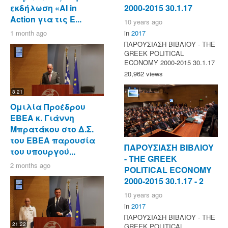
εκδήλωση «AI in
2000-2015 30.1.17
Action για τις Ε...
10 years ago
1 month ago
in
2017
ΠΑΡΟΥΣΙΑΣΗ ΒΙΒΛΙΟΥ - ΤΗΕ
GREEK POLITICAL
ECONOMY 2000-2015 30.1.17
20,962 views
8:21
Ομιλία Προέδρου
ΕΒΕΑ κ. Γιάννη
Μπρατάκου στο Δ.Σ.
του ΕΒΕΑ παρουσία
ΠΑΡΟΥΣΙΑΣΗ ΒΙΒΛΙΟΥ
του υπουργού...
- ΤΗΕ GREEK
2 months ago
POLITICAL ECONOMY
2000-2015 30.1.17 - 2
10 years ago
in
2017
ΠΑΡΟΥΣΙΑΣΗ ΒΙΒΛΙΟΥ - ΤΗΕ
21:22
GREEK POLITICAL