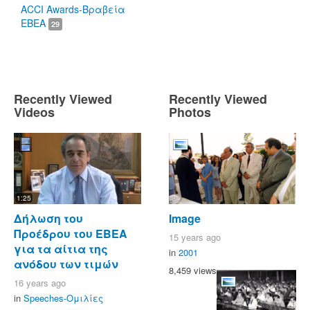
ACCI Awards-Βραβεία
ΕΒΕΑ
29
Recently Viewed
Recently Viewed
Videos
Photos
1:25
Δήλωση του
Image
Προέδρου του ΕΒΕΑ
15 years ago
για τα αίτια της
in
2001
ανόδου των τιμών
8,459 views
16 years ago
in
Speeches-Ομιλίες