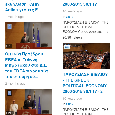
εκδήλωση «AI in
2000-2015 30.1.17
Action για τις Ε...
10 years ago
1 month ago
in
2017
ΠΑΡΟΥΣΙΑΣΗ ΒΙΒΛΙΟΥ - ΤΗΕ
GREEK POLITICAL
ECONOMY 2000-2015 30.1.17
20,964 views
8:21
Ομιλία Προέδρου
ΕΒΕΑ κ. Γιάννη
Μπρατάκου στο Δ.Σ.
του ΕΒΕΑ παρουσία
ΠΑΡΟΥΣΙΑΣΗ ΒΙΒΛΙΟΥ
του υπουργού...
- ΤΗΕ GREEK
2 months ago
POLITICAL ECONOMY
2000-2015 30.1.17 - 2
10 years ago
in
2017
ΠΑΡΟΥΣΙΑΣΗ ΒΙΒΛΙΟΥ - ΤΗΕ
21:22
GREEK POLITICAL