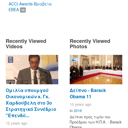
ACCI Awards-Βραβεία
ΕΒΕΑ
29
Recently Viewed
Recently Viewed
Videos
Photos
23:22
Ομιλία υπουργού
Δείπνο - Barack
Οικονομικών κ. Γκ.
Obama 11
Χαρδούβελη στο 3ο
10 years ago
Στρατηγικό Συνέδριο
in
2016
"Επενδύ...
Δείπνο προς τιμήν του
Προέδρου των Η.Π.Α. - Barack
12 years ago
Obama