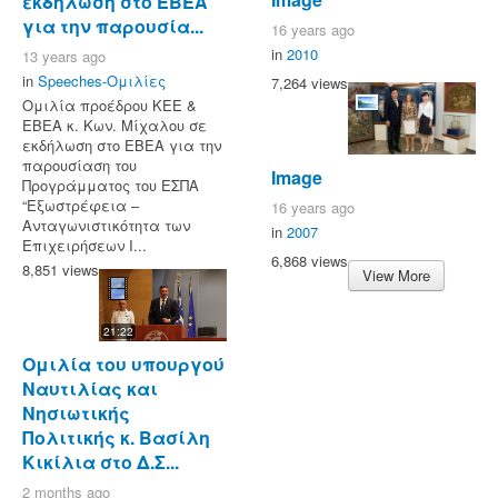
εκδήλωση στο ΕΒΕΑ
για την παρουσία...
16 years ago
in
2010
13 years ago
in
Speeches-Ομιλίες
7,264 views
Ομιλία προέδρου ΚΕΕ &
ΕΒΕΑ κ. Κων. Μίχαλου σε
εκδήλωση στο ΕΒΕΑ για την
παρουσίαση του
Image
Προγράμματος του ΕΣΠΑ
“Εξωστρέφεια –
16 years ago
Ανταγωνιστικότητα των
in
2007
Επιχειρήσεων Ι...
6,868 views
8,851 views
View More
21:22
Ομιλία του υπουργού
Ναυτιλίας και
Νησιωτικής
Πολιτικής κ. Βασίλη
Κικίλια στο Δ.Σ...
2 months ago