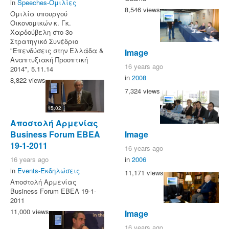
in
Speeches-Ομιλίες
8,546 views
Ομιλία υπουργού
Οικονομικών κ. Γκ.
Χαρδούβελη στο 3ο
Στρατηγικό Συνέδριο
"Επενδύσεις στην Ελλάδα &
Image
Αναπτυξιακή Προοπτική
16 years ago
2014", 5.11.14
in
2008
8,822 views
7,324 views
15:02
Αποστολή Αρμενίας
Image
Business Forum EBEA
19-1-2011
16 years ago
in
2006
16 years ago
in
Events-Εκδηλώσεις
11,171 views
Αποστολή Αρμενίας
Business Forum EBEA 19-1-
2011
11,000 views
Image
16 years ago