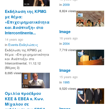
in
2009
9:28
Εκδήλωση της KPMG
8,824 views
με θέμα:
«Επιχειρηματικότητα
και Ανάπτυξη» στο
Image
Intercontinenta...
16 years ago
14 years ago
in
2004
in
Events-Εκδηλώσεις
7,719 views
Εκδήλωση της KPMG με
θέμα: «Επιχειρηματικότητα
και Ανάπτυξη» στο
Intercontinental, 11.12.12
(Μέρος 3)
Image
8,695 views
15 years ago
in
1995
5:54
9,520 views
Ομιλία προέδρου
ΚΕΕ & ΕΒΕΑ κ. Κων.
Μίχαλου σε
Image